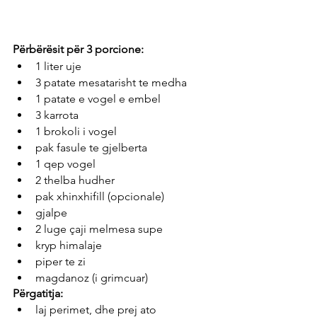
Përbërësit për 3 porcione:
1 liter uje
3 patate mesatarisht te medha
1 patate e vogel e embel
3 karrota
1 brokoli i vogel
pak fasule te gjelberta
1 qep vogel
2 thelba hudher
pak xhinxhifill (opcionale)
gjalpe
2 luge çaji melmesa supe
kryp himalaje
piper te zi
magdanoz (i grimcuar)
Përgatitja:
laj perimet, dhe prej ato