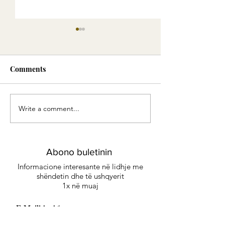
Comments
Write a comment...
Green Smoothie -
Eliksiri i Artë:
Energjia e gjelbër
me erëza delikat
kënaqësi të sofi
Abono buletinin
Informacione interesante në lidhje me
shëndetin dhe të ushqyerit
1x në muaj