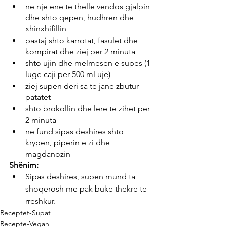
ne nje ene te thelle vendos gjalpin 
dhe shto qepen, hudhren dhe 
xhinxhifillin
pastaj shto karrotat, fasulet dhe 
kompirat dhe ziej per 2 minuta
shto ujin dhe melmesen e supes (1 
luge caji per 500 ml uje)
ziej supen deri sa te jane zbutur 
patatet
shto brokollin dhe lere te zihet per 
2 minuta
ne fund sipas deshires shto 
krypen, piperin e zi dhe 
magdanozin
Shënim:
Sipas deshires, supen mund ta 
shoqerosh me pak buke thekre te 
rreshkur.
Receptet-Supat
Recepte-Vegan