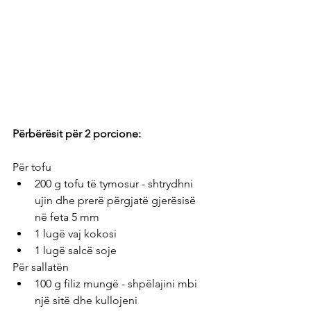
Përbërësit për 2 porcione:
Për tofu
200 g tofu të tymosur - shtrydhni 
ujin dhe prerë përgjatë gjerësisë 
në feta 5 mm
1 lugë vaj kokosi
1 lugë salcë soje
Për sallatën
100 g filiz mungë - shpëlajini mbi 
një sitë dhe kullojeni