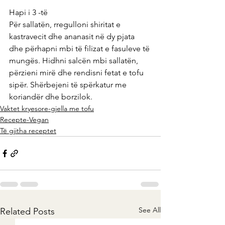
Hapi i 3 -të
Për sallatën, rregulloni shiritat e 
kastravecit dhe ananasit në dy pjata 
dhe përhapni mbi të filizat e fasuleve të 
mungës. Hidhni salcën mbi sallatën, 
përzieni mirë dhe rendisni fetat e tofu 
sipër. Shërbejeni të spërkatur me 
koriandër dhe borzilok.
Vaktet kryesore-gjella me tofu
Recepte-Vegan
Të gjitha receptet
See All
Related Posts