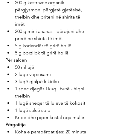
200 g kastravec organik - 
përgjysmoni përgjatë gjatësisë, 
thelbin dhe priteni në shirita të 
imët
200 g mini ananas - qërojeni dhe 
prerë në shirita të imët
5 g koriandër të grirë hollë
5 g borzilok të grirë hollë
Për salcen
50 ml ujë
2 lugë vaj susami
3 lugë gjalpë kikiriku
1 spec djegës i kuq i butë - hiqni 
thelbin
1 lugë sheqer të luleve të kokosit
1 lugë salcë soje
Kripë dhe piper kristal nga mulliri
Përgatitja
Koha e parapërgatitjes: 20 minuta