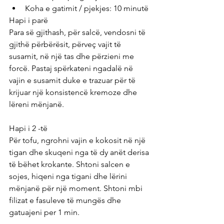
Koha e gatimit / pjekjes: 10 minutë
Hapi i parë
Para së gjithash, për salcë, vendosni të 
gjithë përbërësit, përveç vajit të 
susamit, në një tas dhe përzieni me 
forcë. Pastaj spërkateni ngadalë në 
vajin e susamit duke e trazuar për të 
krijuar një konsistencë kremoze dhe 
lëreni mënjanë.
Hapi i 2 -të
Për tofu, ngrohni vajin e kokosit në një 
tigan dhe skuqeni nga të dy anët derisa 
të bëhet krokante. Shtoni salcen e 
sojes, hiqeni nga tigani dhe lërini 
mënjanë për një moment. Shtoni mbi 
filizat e fasuleve të mungës dhe 
gatuajeni per 1 min.