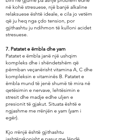
bini në gjumë pa asnjë problem edhe 
në kohë stresuese, një banjë alkaline 
relaksuese është ideale, e cila jo vetëm 
që ju heq nga çdo tension, por 
gjithashtu ju ndihmon të kulloni acidet 
stresuese.
7. Patatet e ëmbla dhe yam
Patatet e ëmbla janë një ushqim 
kompleks dhe i shëndetshëm që 
përmban veçanërisht vitamina A, C dhe 
kompleksin e vitaminës B. Patatet e 
ëmbla mund të jenë shumë të mira në 
qetësimin e nervave, lehtësimin e 
stresit dhe madje edhe uljen e 
presionit të gjakut. Situata është e 
ngjashme me rrënjën e yam (yam i 
egër).
Kjo rrënjë është gjithashtu 
jashtëzakonisht e pasur me lëndë 