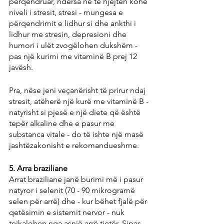
përqendruar, ndërsa në të njëjtën kohë 
niveli i stresit, stresi - mungesa e 
përqendrimit e lidhur si dhe ankthi i 
lidhur me stresin, depresioni dhe 
humori i ulët zvogëlohen dukshëm - 
pas një kurimi me vitaminë B prej 12 
javësh.
Pra, nëse jeni veçanërisht të prirur ndaj 
stresit, atëherë një kurë me vitaminë B - 
natyrisht si pjesë e një diete që është 
tepër alkaline dhe e pasur me 
substanca vitale - do të ishte një masë 
jashtëzakonisht e rekomandueshme.
5. Arra braziliane
Arrat braziliane janë burimi më i pasur 
natyror i selenit (70 - 90 mikrogramë 
selen për arrë) dhe - kur bëhet fjalë për 
qetësimin e sistemit nervor - nuk 
tejkalohen nga asnjë arrë tjetër. Sipas 