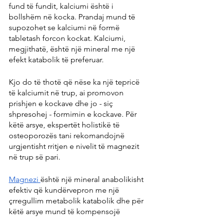
fund të fundit, kalciumi është i 
bollshëm në kocka. Prandaj mund të 
supozohet se kalciumi në formë 
tabletash forcon kockat. Kalciumi, 
megjithatë, është një mineral me një 
efekt katabolik të preferuar.
Kjo do të thotë që nëse ka një tepricë 
të kalciumit në trup, ai promovon 
prishjen e kockave dhe jo - siç 
shpresohej - formimin e kockave. Për 
këtë arsye, ekspertët holistikë të 
osteoporozës tani rekomandojnë 
urgjentisht rritjen e nivelit të magnezit 
në trup së pari.
Magnezi 
është një mineral anabolikisht 
efektiv që kundërvepron me një 
çrregullim metabolik katabolik dhe për 
këtë arsye mund të kompensojë 