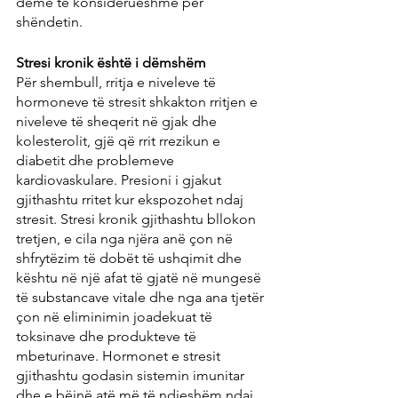
dëme të konsiderueshme për 
shëndetin.
Stresi kronik është i dëmshëm
Për shembull, rritja e niveleve të 
hormoneve të stresit shkakton rritjen e 
niveleve të sheqerit në gjak dhe 
kolesterolit, gjë që rrit rrezikun e 
diabetit dhe problemeve 
kardiovaskulare. Presioni i gjakut 
gjithashtu rritet kur ekspozohet ndaj 
stresit. Stresi kronik gjithashtu bllokon 
tretjen, e cila nga njëra anë çon në 
shfrytëzim të dobët të ushqimit dhe 
kështu në një afat të gjatë në mungesë 
të substancave vitale dhe nga ana tjetër 
çon në eliminimin joadekuat të 
toksinave dhe produkteve të 
mbeturinave. Hormonet e stresit 
gjithashtu godasin sistemin imunitar 
dhe e bëjnë atë më të ndjeshëm ndaj 