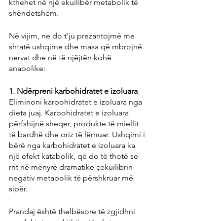
kthehet në një ekuilibër metabolik të 
shëndetshëm.
Në vijim, ne do t'ju prezantojmë me 
shtatë ushqime dhe masa që mbrojnë 
nervat dhe në të njëjtën kohë 
anabolike:
1. Ndërpreni karbohidratet e izoluara
Eliminoni karbohidratet e izoluara nga 
dieta juaj. Karbohidratet e izoluara 
përfshijnë sheqer, produkte të miellit 
të bardhë dhe oriz të lëmuar. Ushqimi i 
bërë nga karbohidratet e izoluara ka 
një efekt katabolik, që do të thotë se 
rrit në mënyrë dramatike çekuilibrin 
negativ metabolik të përshkruar më 
sipër.
Prandaj është thelbësore të zgjidhni 