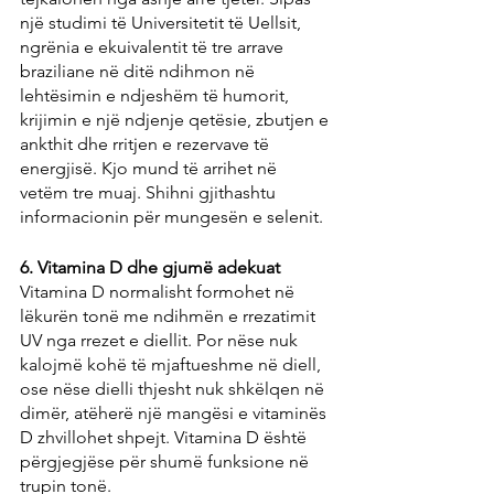
një studimi të Universitetit të Uellsit, 
ngrënia e ekuivalentit të tre arrave 
braziliane në ditë ndihmon në 
lehtësimin e ndjeshëm të humorit, 
krijimin e një ndjenje qetësie, zbutjen e 
ankthit dhe rritjen e rezervave të 
energjisë. Kjo mund të arrihet në 
vetëm tre muaj. Shihni gjithashtu 
informacionin për mungesën e selenit.
6. Vitamina D dhe gjumë adekuat
Vitamina D normalisht formohet në 
lëkurën tonë me ndihmën e rrezatimit 
UV nga rrezet e diellit. Por nëse nuk 
kalojmë kohë të mjaftueshme në diell, 
ose nëse dielli thjesht nuk shkëlqen në 
dimër, atëherë një mangësi e vitaminës 
D zhvillohet shpejt. Vitamina D është 
përgjegjëse për shumë funksione në 
trupin tonë.