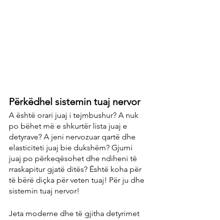
Përkëdhel sistemin tuaj nervor
A është orari juaj i tejmbushur? A nuk 
po bëhet më e shkurtër lista juaj e 
detyrave? A jeni nervozuar qartë dhe 
elasticiteti juaj bie dukshëm? Gjumi 
juaj po përkeqësohet dhe ndiheni të 
rraskapitur gjatë ditës? Është koha për 
të bërë diçka për veten tuaj! Për ju dhe 
sistemin tuaj nervor!
Jeta moderne dhe të gjitha detyrimet 