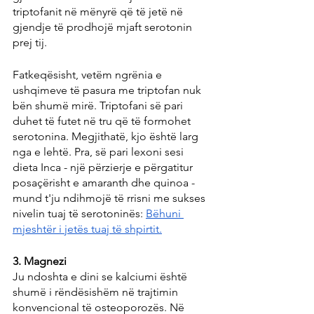
triptofanit në mënyrë që të jetë në 
gjendje të prodhojë mjaft serotonin 
prej tij.
Fatkeqësisht, vetëm ngrënia e 
ushqimeve të pasura me triptofan nuk 
bën shumë mirë. Triptofani së pari 
duhet të futet në tru që të formohet 
serotonina. Megjithatë, kjo është larg 
nga e lehtë. Pra, së pari lexoni sesi 
dieta Inca - një përzierje e përgatitur 
posaçërisht e amaranth dhe quinoa - 
mund t'ju ndihmojë të rrisni me sukses 
nivelin tuaj të serotoninës: 
Bëhuni 
mjeshtër i jetës tuaj të shpirtit.
3. Magnezi
Ju ndoshta e dini se kalciumi është 
shumë i rëndësishëm në trajtimin 
konvencional të osteoporozës. Në 