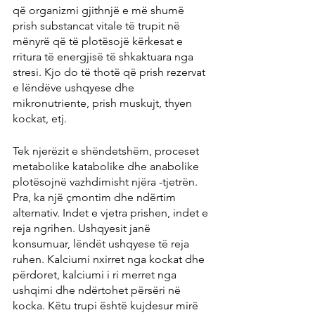
që organizmi gjithnjë e më shumë 
prish substancat vitale të trupit në 
mënyrë që të plotësojë kërkesat e 
rritura të energjisë të shkaktuara nga 
stresi. Kjo do të thotë që prish rezervat 
e lëndëve ushqyese dhe 
mikronutriente, prish muskujt, thyen 
kockat, etj.
Tek njerëzit e shëndetshëm, proceset 
metabolike katabolike dhe anabolike 
plotësojnë vazhdimisht njëra -tjetrën. 
Pra, ka një çmontim dhe ndërtim 
alternativ. Indet e vjetra prishen, indet e 
reja ngrihen. Ushqyesit janë 
konsumuar, lëndët ushqyese të reja 
ruhen. Kalciumi nxirret nga kockat dhe 
përdoret, kalciumi i ri merret nga 
ushqimi dhe ndërtohet përsëri në 
kocka. Këtu trupi është kujdesur mirë 