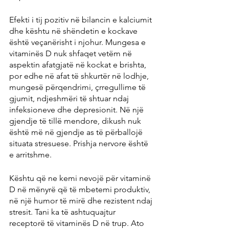
Efekti i tij pozitiv në bilancin e kalciumit 
dhe kështu në shëndetin e kockave 
është veçanërisht i njohur. Mungesa e 
vitaminës D nuk shfaqet vetëm në 
aspektin afatgjatë në kockat e brishta, 
por edhe në afat të shkurtër në lodhje, 
mungesë përqendrimi, çrregullime të 
gjumit, ndjeshmëri të shtuar ndaj 
infeksioneve dhe depresionit. Në një 
gjendje të tillë mendore, dikush nuk 
është më në gjendje as të përballojë 
situata stresuese. Prishja nervore është 
e arritshme.
Kështu që ne kemi nevojë për vitaminë 
D në mënyrë që të mbetemi produktiv, 
në një humor të mirë dhe rezistent ndaj 
stresit. Tani ka të ashtuquajtur 
receptorë të vitaminës D në trup. Ato 