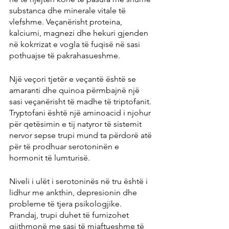
substanca dhe minerale vitale të 
vlefshme. Veçanërisht proteina, 
kalciumi, magnezi dhe hekuri gjenden 
në kokrrizat e vogla të fuqisë në sasi 
pothuajse të pakrahasueshme.
Një veçori tjetër e veçantë është se 
amaranti dhe quinoa përmbajnë një 
sasi veçanërisht të madhe të triptofanit. 
Tryptofani është një aminoacid i njohur 
për qetësimin e tij natyror të sistemit 
nervor sepse trupi mund ta përdorë atë 
për të prodhuar serotoninën e 
hormonit të lumturisë.
Niveli i ulët i serotoninës në tru është i 
lidhur me ankthin, depresionin dhe 
probleme të tjera psikologjike. 
Prandaj, trupi duhet të furnizohet 
gjithmonë me sasi të mjaftueshme të 