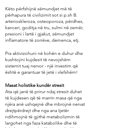
Këto përfshijnë sëmundjet më të 
përhapura të civilizimit sot si p.sh B. 
arterioskleroza, osteoporoza, përdhes, 
kanceri, goditja në tru, sulmi në zemër, 
presioni i lartë i gjakut, sëmundjet 
inflamatore të zorrëve, demenca, etj.
Pra aktivizohuni në kohën e duhur dhe 
kushtojini kujdesit të nevojshëm 
sistemit tuaj nervor - një investim që 
është e garantuar të jetë i vlefshëm!
Masat holistike kundër stresit
Ata që janë të prirur ndaj stresit duhet 
të kujdesen që të marrin masa që nga 
njëra anë ushqejnë dhe mbrojnë nervat 
drejtpërdrejt dhe nga ana tjetër 
ndihmojnë të gjithë metabolizmin të 
largohet nga faza katabolike dhe të 