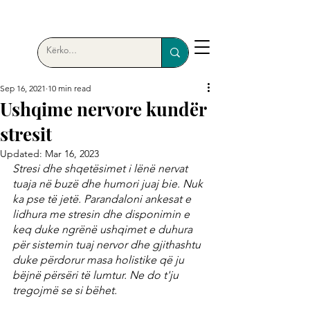
Sep 16, 2021
10 min read
Ushqime nervore kundër
stresit
Updated:
Mar 16, 2023
Stresi dhe shqetësimet i lënë nervat 
tuaja në buzë dhe humori juaj bie. Nuk 
ka pse të jetë. Parandaloni ankesat e 
lidhura me stresin dhe disponimin e 
keq duke ngrënë ushqimet e duhura 
për sistemin tuaj nervor dhe gjithashtu 
duke përdorur masa holistike që ju 
bëjnë përsëri të lumtur. Ne do t'ju 
tregojmë se si bëhet.