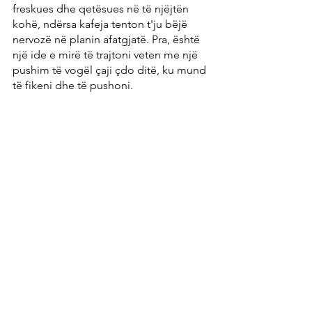
freskues dhe qetësues në të njëjtën 
kohë, ndërsa kafeja tenton t'ju bëjë 
nervozë në planin afatgjatë. Pra, është 
një ide e mirë të trajtoni veten me një 
pushim të vogël çaji çdo ditë, ku mund 
të fikeni dhe të pushoni.
9. Kakao
Ngjashëm me amarantin dhe kuinoan, 
kakao gjithashtu përmban aminoacidin 
triptofan, i cili është i nevojshëm për 
formimin e serotoninës së hormonit të 
lumturisë. Sidoqoftë, për të marrë një 
sasi të dobishme të triptofanit vetëm 
nga kakaoja, do të duhej të hante aq 
shumë kakao sa sasia nuk mund të 
konsiderohej më e shëndetshme.
Por kakaoja ka të bëjë më pak me 
triptofanin dhe më shumë për të gjitha 