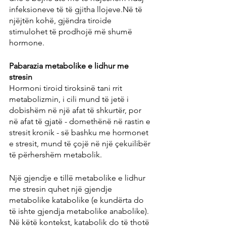
infeksioneve të të gjitha llojeve.Në të 
njëjtën kohë, gjëndra tiroide 
stimulohet të prodhojë më shumë 
hormone.
Pabarazia metabolike e lidhur me 
stresin
Hormoni tiroid tiroksinë tani rrit 
metabolizmin, i cili mund të jetë i 
dobishëm në një afat të shkurtër, por 
në afat të gjatë - domethënë në rastin e 
stresit kronik - së bashku me hormonet 
e stresit, mund të çojë në një çekuilibër 
të përhershëm metabolik.
Një gjendje e tillë metabolike e lidhur 
me stresin quhet një gjendje 
metabolike katabolike (e kundërta do 
të ishte gjendja metabolike anabolike). 
Në këtë kontekst, katabolik do të thotë 