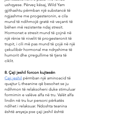
ushqyese. Përveç kësaj, Wild Yam 
gjithashtu përmban një substancë të 
ngjashme me progesteronin, e cila 
mund të ndihmojë gratë në veçanti të 
bëhen më rezistente ndaj stresit. 
Hormonet e stresit mund të çojnë në 
një rënie të nivelit të progesteronit të 
trupit, i cili më pas mund të çojë në një 
çekuilibër hormonal me ndryshime të 
humorit dhe çrregullime të tjera të 
ciklit.
8. Çaji jeshil forcon kujtesën
Çaji jeshil
 përmban një aminoacid të 
quajtur L-theanine që besohet se ju 
ndihmon të relaksoheni duke stimuluar 
formimin e valëve alfa në tru. Valët alfa 
lindin në tru kur personi përkatës 
ndihet i relaksuar. Ndoshta teanina 
është arsyeja pse çaji jeshil është 