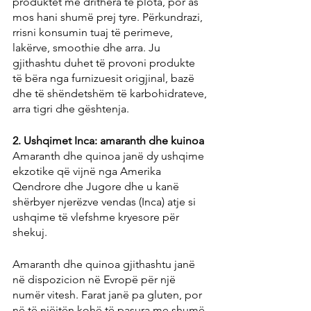
produktet me drithëra të plota, por as 
mos hani shumë prej tyre. Përkundrazi, 
rrisni konsumin tuaj të perimeve, 
lakërve, smoothie dhe arra. Ju 
gjithashtu duhet të provoni produkte 
të bëra nga furnizuesit origjinal, bazë 
dhe të shëndetshëm të karbohidrateve, 
arra tigri dhe gështenja.
2. Ushqimet Inca: amaranth dhe kuinoa
Amaranth dhe quinoa janë dy ushqime 
ekzotike që vijnë nga Amerika 
Qendrore dhe Jugore dhe u kanë 
shërbyer njerëzve vendas (Inca) atje si 
ushqime të vlefshme kryesore për 
shekuj.
Amaranth dhe quinoa gjithashtu janë 
në dispozicion në Evropë për një 
numër vitesh. Farat janë pa gluten, por 
në të njëjtën kohë të pasura me shumë 