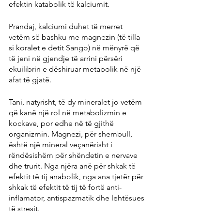
efektin katabolik të kalciumit.
Prandaj, kalciumi duhet të merret 
vetëm së bashku me magnezin (të tilla 
si koralet e detit Sango) në mënyrë që 
të jeni në gjendje të arrini përsëri 
ekuilibrin e dëshiruar metabolik në një 
afat të gjatë.
Tani, natyrisht, të dy mineralet jo vetëm 
që kanë një rol në metabolizmin e 
kockave, por edhe në të gjithë 
organizmin. Magnezi, për shembull, 
është një mineral veçanërisht i 
rëndësishëm për shëndetin e nervave 
dhe trurit. Nga njëra anë për shkak të 
efektit të tij anabolik, nga ana tjetër për 
shkak të efektit të tij të fortë anti-
inflamator, antispazmatik dhe lehtësues 
të stresit.