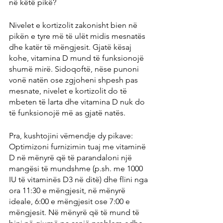
në këtë pikë?
Nivelet e kortizolit zakonisht bien në 
pikën e tyre më të ulët midis mesnatës 
dhe katër të mëngjesit. Gjatë kësaj 
kohe, vitamina D mund të funksionojë 
shumë mirë. Sidoqoftë, nëse punoni 
vonë natën ose zgjoheni shpesh pas 
mesnate, nivelet e kortizolit do të 
mbeten të larta dhe vitamina D nuk do 
të funksionojë më as gjatë natës.
Pra, kushtojini vëmendje dy pikave: 
Optimizoni furnizimin tuaj me vitaminë 
D në mënyrë që të parandaloni një 
mangësi të mundshme (p.sh. me 1000 
IU të vitaminës D3 në ditë) dhe flini nga 
ora 11:30 e mëngjesit, në mënyrë 
ideale, 6:00 e mëngjesit ose 7:00 e 
mëngjesit. Në mënyrë që të mund të 