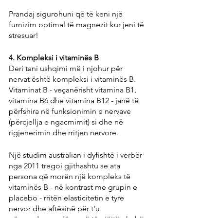
Prandaj sigurohuni që të keni një 
furnizim optimal të magnezit kur jeni të 
stresuar!
4. Kompleksi i vitaminës B
Deri tani ushqimi më i njohur për 
nervat është kompleksi i vitaminës B. 
Vitaminat B - veçanërisht vitamina B1, 
vitamina B6 dhe vitamina B12 - janë të 
përfshira në funksionimin e nervave 
(përcjellja e ngacmimit) si dhe në 
rigjenerimin dhe rritjen nervore.
Një studim australian i dyfishtë i verbër 
nga 2011 tregoi gjithashtu se ata 
persona që morën një kompleks të 
vitaminës B - në kontrast me grupin e 
placebo - rritën elasticitetin e tyre 
nervor dhe aftësinë për t'u 