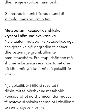
dhe në një ekuilibër harmonik.
Gjithashtu lexoni: 
Kështu mund të 
stimuloj metabolizmin tim
Metabolizmi katabolik si shkaku 
kryesor i sëmundjeve kronike
Në situatën metabolike katabolike, nga 
ana tjetër, ka një degradim të shtuar 
dhe vetëm një grumbullim të 
pamjaftueshëm. Pra, trupi zbërthen më 
shumë substanca sesa ndërtohet dhe 
në këtë mënyrë futet në një çekuilibër 
kronik.
Një çekuilibër i tillë si rezultat i 
dështimit të përshkruar metabolik 
konsiderohet në shumicën dërrmuese 
të rasteve si shkaku themelor i zhvillimit 
të sëmundjeve kronike.