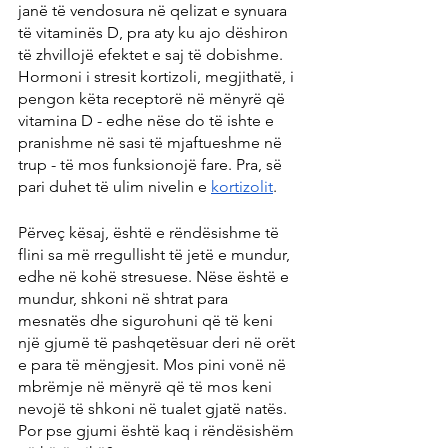
janë të vendosura në qelizat e synuara 
të vitaminës D, pra aty ku ajo dëshiron 
të zhvillojë efektet e saj të dobishme. 
Hormoni i stresit kortizoli, megjithatë, i 
pengon këta receptorë në mënyrë që 
vitamina D - edhe nëse do të ishte e 
pranishme në sasi të mjaftueshme në 
trup - të mos funksionojë fare. Pra, së 
pari duhet të ulim nivelin e 
kortizolit
.
Përveç kësaj, është e rëndësishme të 
flini sa më rregullisht të jetë e mundur, 
edhe në kohë stresuese. Nëse është e 
mundur, shkoni në shtrat para 
mesnatës dhe sigurohuni që të keni 
një gjumë të pashqetësuar deri në orët 
e para të mëngjesit. Mos pini vonë në 
mbrëmje në mënyrë që të mos keni 
nevojë të shkoni në tualet gjatë natës. 
Por pse gjumi është kaq i rëndësishëm 