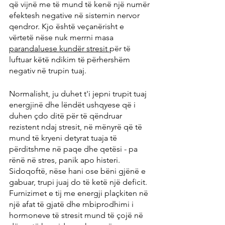
që vijnë me të mund të kenë një numër 
efektesh negative në sistemin nervor 
qendror. Kjo është veçanërisht e 
vërtetë nëse nuk merrni masa 
parandaluese kundër stresit 
për të 
luftuar këtë ndikim të përhershëm 
negativ në trupin tuaj.
Normalisht, ju duhet t'i jepni trupit tuaj 
energjinë dhe lëndët ushqyese që i 
duhen çdo ditë për të qëndruar 
rezistent ndaj stresit, në mënyrë që të 
mund të kryeni detyrat tuaja të 
përditshme në paqe dhe qetësi - pa 
rënë në stres, panik apo histeri. 
Sidoqoftë, nëse hani ose bëni gjënë e 
gabuar, trupi juaj do të ketë një deficit. 
Furnizimet e tij me energji plaçkiten në 
një afat të gjatë dhe mbiprodhimi i 
hormoneve të stresit mund të çojë në 