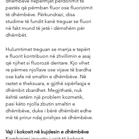
dhëmbëve nëpërmjet përdorimit të 
pastës që përmban fluor ose fluorizimit 
të dhëmbëve. Përkundrazi, disa 
studime të fundit kanë treguar se fluori 
në fakt mund të jetë i dëmshëm për 
dhëmbët.
Hulumtimet treguan se marrja e tepërt 
e fluorit kontribuon në zhvillimin e asaj 
që njihet si fluorozë dentare. Kjo vihet 
re përmes njollave ose vijave të bardha 
ose kafe në smaltin e dhëmbëve. Në 
rastet e theksuara, e gjithë sipërfaqja e 
dhëmbit zbardhet. Megjithatë, nuk 
është vetëm një problem kozmetik, 
pasi këto njolla zbutin smaltin e 
dhëmbëve, duke i bërë dhëmbët edhe 
më të prirur ndaj prishjes së dhëmbëve.
Vaji i kokosit në kujdesin e dhëmbëve
Kombinimi inovativ i vajit të kokosit 