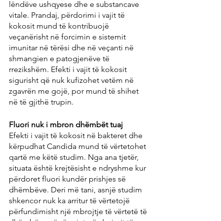
lëndëve ushqyese dhe e substancave 
vitale. Prandaj, përdorimi i vajit të 
kokosit mund të kontribuojë 
veçanërisht në forcimin e sistemit 
imunitar në tërësi dhe në veçanti në 
shmangien e patogjenëve të 
rrezikshëm. Efekti i vajit të kokosit 
sigurisht që nuk kufizohet vetëm në 
zgavrën me gojë, por mund të shihet 
në të gjithë trupin.
Fluori nuk i mbron dhëmbët tuaj
Efekti i vajit të kokosit në bakteret dhe 
kërpudhat Candida mund të vërtetohet 
qartë me këtë studim. Nga ana tjetër, 
situata është krejtësisht e ndryshme kur 
përdoret fluori kundër prishjes së 
dhëmbëve. Deri më tani, asnjë studim 
shkencor nuk ka arritur të vërtetojë 
përfundimisht një mbrojtje të vërtetë të 