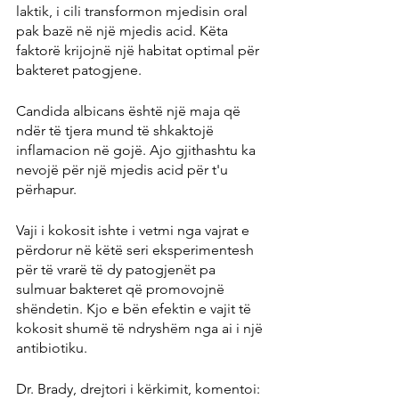
laktik, i cili transformon mjedisin oral 
pak bazë në një mjedis acid. Këta 
faktorë krijojnë një habitat optimal për 
bakteret patogjene.
Candida albicans është një maja që 
ndër të tjera mund të shkaktojë 
inflamacion në gojë. Ajo gjithashtu ka 
nevojë për një mjedis acid për t'u 
përhapur.
Vaji i kokosit ishte i vetmi nga vajrat e 
përdorur në këtë seri eksperimentesh 
për të vrarë të dy patogjenët pa 
sulmuar bakteret që promovojnë 
shëndetin. Kjo e bën efektin e vajit të 
kokosit shumë të ndryshëm nga ai i një 
antibiotiku.
Dr. Brady, drejtori i kërkimit, komentoi: