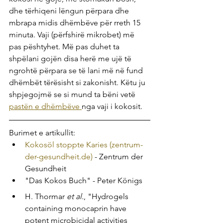
dhe tërhiqeni lëngun përpara dhe 
mbrapa midis dhëmbëve për rreth 15 
minuta. Vaji (përfshirë mikrobet) më 
pas pështyhet. Më pas duhet ta 
shpëlani gojën disa herë me ujë të 
ngrohtë përpara se të lani më në fund 
dhëmbët tërësisht si zakonisht. Këtu ju 
shpjegojmë se si mund ta bëni vetë 
pastën e dhëmbëve 
nga vaji i kokosit. 
Burimet e artikullit:
Kokosöl stoppte Karies (zentrum-
der-gesundheit.de)
 - Zentrum der 
Gesundheit
"Das Kokos Buch" - Peter Königs
H. Thormar
 et al.
, "Hydrogels 
containing monocaprin have 
potent microbicidal activities 