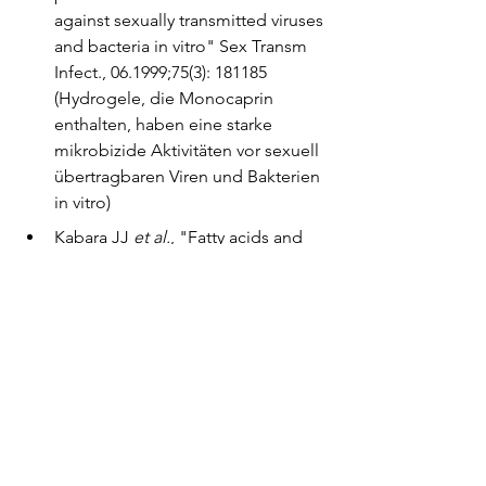
against sexually transmitted viruses 
and bacteria in vitro" Sex Transm 
Infect., 06.1999;75(3): 181185 
(Hydrogele, die Monocaprin 
enthalten, haben eine starke 
mikrobizide Aktivitäten vor sexuell 
übertragbaren Viren und Bakterien 
in vitro)
Kabara JJ
 et al.
, "Fatty acids and 
derivatives as antimicrobial 
agents" Antimicrob Agents 
Chemother, 07.1972; 2(1):23-8 
(Fettsäuren und Fettsäurenderivate 
als antimikrobielle Mittel)
"
Coconut Oil Could Combat 
Tooth Decay
" Sciencedaily News, 
02.09.2012 (Kokosnuss Öl könnte 
Karies bekämpfen)