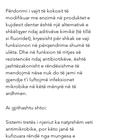
Përdorimi i vajit të kokosit të 
modifikuar me enzimë në produktet e 
kujdesit dentar është një alternativë e 
shkëlqyer ndaj aditivëve kimikë (të tillë 
si fluoridet), kryesisht për shkak se vaji 
funksionon në përqendrime shumë të 
ulëta. Dhe në funksion të rritjes së 
rezistencës ndaj antibiotikëve, është 
jashtëzakonisht e rëndësishme të 
mendojmë nëse nuk do të jemi në 
gjendje t'i luftojmë infeksionet 
mikrobike në këtë mënyrë në të 
ardhmen.
Ai gjithashtu shtoi:
Sistemi tretës i njeriut ka natyrshëm veti 
antimikrobike, por këto janë të 
kufizuara rëndë nga mungesa e 