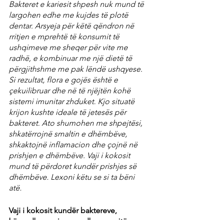
Bakteret e kariesit shpesh nuk mund të 
largohen edhe me kujdes të plotë 
dentar. Arsyeja për këtë qëndron në 
rritjen e mprehtë të konsumit të 
ushqimeve me sheqer për vite me 
radhë, e kombinuar me një dietë të 
përgjithshme me pak lëndë ushqyese. 
Si rezultat, flora e gojës është e 
çekuilibruar dhe në të njëjtën kohë 
sistemi imunitar zhduket. Kjo situatë 
krijon kushte ideale të jetesës për 
bakteret. Ato shumohen me shpejtësi, 
shkatërrojnë smaltin e dhëmbëve, 
shkaktojnë inflamacion dhe çojnë në 
prishjen e dhëmbëve. Vaji i kokosit 
mund të përdoret kundër prishjes së 
dhëmbëve. Lexoni këtu se si ta bëni 
atë.
Vaji i kokosit kundër baktereve, 