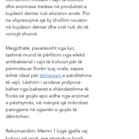
dhe enzimave tretëse në produktet e 
kujdesit dentar nuk ekziston ende. Por 
ne shpresojmë që ky zhvillim novator 
në kujdesin dentar dhe oral nuk do të 
vonojë shumë.
Megjithatë, pavarësisht nga kjo, 
tashmë mund të përfitoni nga efekti 
antibakterial i vajit të kokosit për të 
përmirësuar florën tuaj orale, sepse 
është ideal për 
tërheqjen 
e përditshme 
të vajit. Lëshimi i acideve yndyrore 
bëhet nga bakteret e shëndetshme të 
florës së gojës apo edhe nga enzimat 
e pështymës, në mënyrë që mikrobet 
patogjene në zgavrën e gojës të 
dëmtohen.
Rekomandim: Merrni 1 lugë gjelle vaj 
kokosi në gojë, me stomakun bosh, 