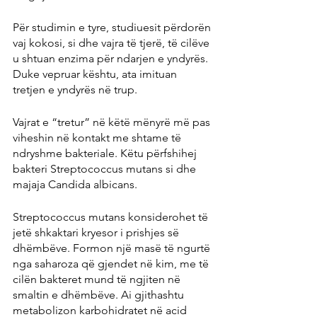
Për studimin e tyre, studiuesit përdorën 
vaj kokosi, si dhe vajra të tjerë, të cilëve 
u shtuan enzima për ndarjen e yndyrës. 
Duke vepruar kështu, ata imituan 
tretjen e yndyrës në trup.
Vajrat e “tretur” në këtë mënyrë më pas 
viheshin në kontakt me shtame të 
ndryshme bakteriale. Këtu përfshihej 
bakteri Streptococcus mutans si dhe 
majaja Candida albicans.
Streptococcus mutans konsiderohet të 
jetë shkaktari kryesor i prishjes së 
dhëmbëve. Formon një masë të ngurtë 
nga saharoza që gjendet në kim, me të 
cilën bakteret mund të ngjiten në 
smaltin e dhëmbëve. Ai gjithashtu 
metabolizon karbohidratet në acid 