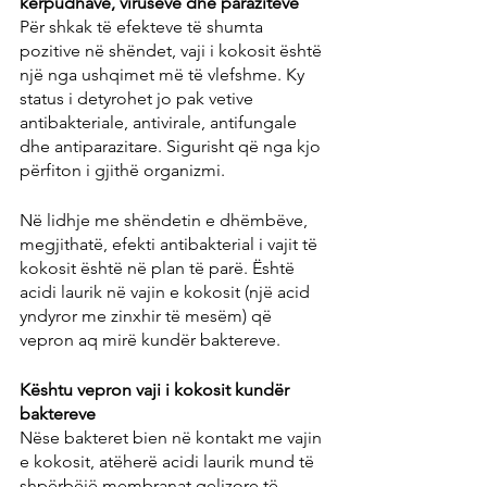
kërpudhave, viruseve dhe parazitëve
Për shkak të efekteve të shumta 
pozitive në shëndet, vaji i kokosit është 
një nga ushqimet më të vlefshme. Ky 
status i detyrohet jo pak vetive 
antibakteriale, antivirale, antifungale 
dhe antiparazitare. Sigurisht që nga kjo 
përfiton i gjithë organizmi.
Në lidhje me shëndetin e dhëmbëve, 
megjithatë, efekti antibakterial i vajit të 
kokosit është në plan të parë. Është 
acidi laurik në vajin e kokosit (një acid 
yndyror me zinxhir të mesëm) që 
vepron aq mirë kundër baktereve.
Kështu vepron vaji i kokosit kundër 
baktereve
Nëse bakteret bien në kontakt me vajin 
e kokosit, atëherë acidi laurik mund të 
shpërbëjë membranat qelizore të 