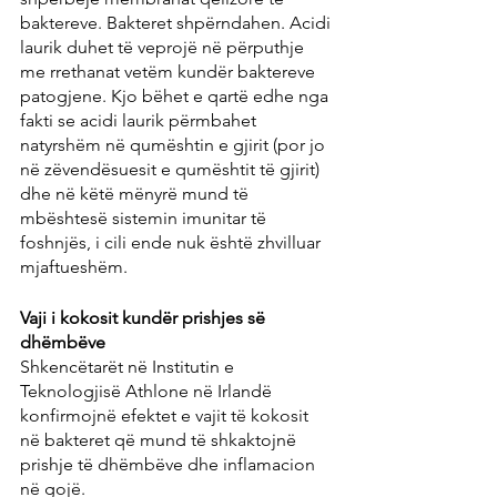
baktereve. Bakteret shpërndahen. Acidi 
laurik duhet të veprojë në përputhje 
me rrethanat vetëm kundër baktereve 
patogjene. Kjo bëhet e qartë edhe nga 
fakti se acidi laurik përmbahet 
natyrshëm në qumështin e gjirit (por jo 
në zëvendësuesit e qumështit të gjirit) 
dhe në këtë mënyrë mund të 
mbështesë sistemin imunitar të 
foshnjës, i cili ende nuk është zhvilluar 
mjaftueshëm.
Vaji i kokosit kundër prishjes së 
dhëmbëve
Shkencëtarët në Institutin e 
Teknologjisë Athlone në Irlandë 
konfirmojnë efektet e vajit të kokosit 
në bakteret që mund të shkaktojnë 
prishje të dhëmbëve dhe inflamacion 
në gojë.