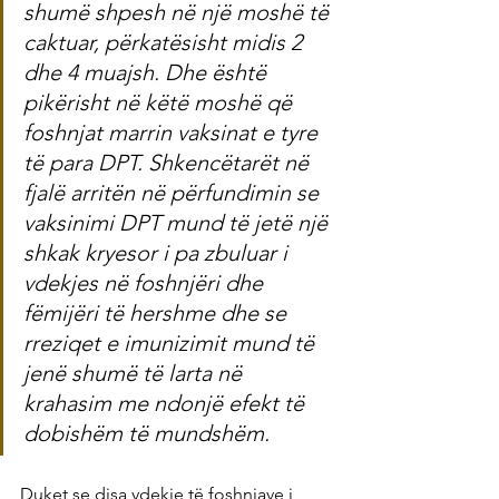
shumë shpesh në një moshë të 
caktuar, përkatësisht midis 2 
dhe 4 muajsh. Dhe është 
pikërisht në këtë moshë që 
foshnjat marrin vaksinat e tyre 
të para DPT. Shkencëtarët në 
fjalë arritën në përfundimin se 
vaksinimi DPT mund të jetë një 
shkak kryesor i pa zbuluar i 
vdekjes në foshnjëri dhe 
fëmijëri të hershme dhe se 
rreziqet e imunizimit mund të 
jenë shumë të larta në 
krahasim me ndonjë efekt të 
dobishëm të mundshëm.
Duket se disa vdekje të foshnjave i 