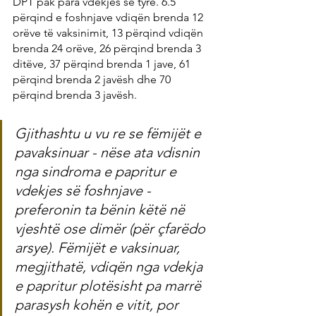
DPT pak para vdekjes së tyre. 6.5 
përqind e foshnjave vdiqën brenda 12 
orëve të vaksinimit, 13 përqind vdiqën 
brenda 24 orëve, 26 përqind brenda 3 
ditëve, 37 përqind brenda 1 jave, 61 
përqind brenda 2 javësh dhe 70 
përqind brenda 3 javësh.
Gjithashtu u vu re se fëmijët e 
pavaksinuar - nëse ata vdisnin 
nga sindroma e papritur e 
vdekjes së foshnjave - 
preferonin ta bënin këtë në 
vjeshtë ose dimër (për çfarëdo 
arsye). Fëmijët e vaksinuar, 
megjithatë, vdiqën nga vdekja 
e papritur plotësisht pa marrë 
parasysh kohën e vitit, por 