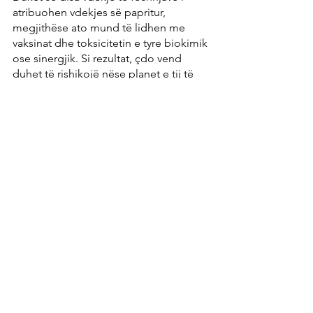
atribuohen vdekjes së papritur, 
megjithëse ato mund të lidhen me 
vaksinat dhe toksicitetin e tyre biokimik 
ose sinergjik. Si rezultat, çdo vend 
duhet të rishikojë nëse planet e tij të 
vaksinimit në të vërtetë janë duke 
arritur qëllimet e dëshiruara, ose 
ndoshta nuk kanë një ndikim negativ 
në jetën e qytetarëve të tyre, 
veçanërisht fëmijëve të vegjël.
Burimi i artikullit: 
"Höhere Kindersterblichkeit durch 
Impfungen?" - Zentrum der Gesundheit
Tags:
Partneriteti dhe familja
Vaksinimet
Biblioteka