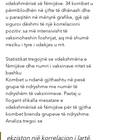
vdekshmërisë së fëmijëve. 34 kombet u 
përmblodhën në çifte të dhënash dhe 
u paraqitën në mënyrë grafike, gjë që 
siguroi dëshmi të një korrelacioni 
pozitiv: sa më intensivisht të 
vaksinoheshin foshnjat, aq më shumë 
rreziku i tyre i vdekjes u rrit.
Statistikat tregojnë se vdekshmëria e 
fëmijëve dhe numri i vaksinave rritet së 
bashku
Kombet u ndanë gjithashtu në pesë 
grupe të ndryshme me numër të 
ndryshëm të vaksinimeve. Pastaj u 
llogarit shkalla mesatare e 
vdekshmërisë së fëmijëve për të gjitha 
kombet brenda grupeve të ndryshme. 
Analiza tregoi se
ekziston një korrelacion i lartë, 