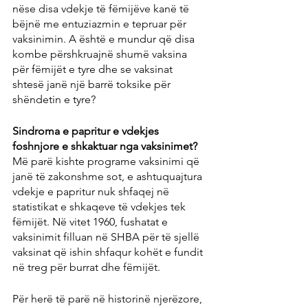
nëse disa vdekje të fëmijëve kanë të 
bëjnë me entuziazmin e tepruar për 
vaksinimin. A është e mundur që disa 
kombe përshkruajnë shumë vaksina 
për fëmijët e tyre dhe se vaksinat 
shtesë janë një barrë toksike për 
shëndetin e tyre?
Sindroma e papritur e vdekjes 
foshnjore e shkaktuar nga vaksinimet?
Më parë kishte programe vaksinimi që 
janë të zakonshme sot, e ashtuquajtura 
vdekje e papritur nuk shfaqej në 
statistikat e shkaqeve të vdekjes tek 
fëmijët. Në vitet 1960, fushatat e 
vaksinimit filluan në SHBA për të sjellë 
vaksinat që ishin shfaqur kohët e fundit 
në treg për burrat dhe fëmijët.
Për herë të parë në historinë njerëzore, 