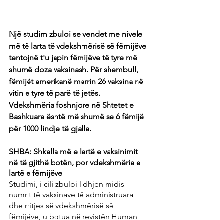
Një studim zbuloi se vendet me nivele 
më të larta të vdekshmërisë së fëmijëve 
tentojnë t'u japin fëmijëve të tyre më 
shumë doza vaksinash. Për shembull, 
fëmijët amerikanë marrin 26 vaksina në 
vitin e tyre të parë të jetës. 
Vdekshmëria foshnjore në Shtetet e 
Bashkuara është më shumë se 6 fëmijë 
për 1000 lindje të gjalla.
SHBA: Shkalla më e lartë e vaksinimit 
në të gjithë botën, por vdekshmëria e 
lartë e fëmijëve
Studimi, i cili zbuloi lidhjen midis 
numrit të vaksinave të administruara 
dhe rritjes së vdekshmërisë së 
fëmijëve, u botua në revistën Human 