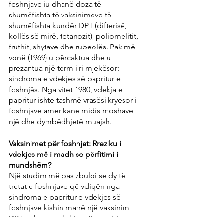
foshnjave iu dhanë doza të 
shumëfishta të vaksinimeve të 
shumëfishta kundër DPT (difterisë, 
kollës së mirë, tetanozit), poliomelitit, 
fruthit, shytave dhe rubeolës. Pak më 
vonë (1969) u përcaktua dhe u 
prezantua një term i ri mjekësor: 
sindroma e vdekjes së papritur e 
foshnjës. Nga vitet 1980, vdekja e 
papritur ishte tashmë vrasësi kryesor i 
foshnjave amerikane midis moshave 
një dhe dymbëdhjetë muajsh.
Vaksinimet për foshnjat: Rreziku i 
vdekjes më i madh se përfitimi i 
mundshëm?
Një studim më pas zbuloi se dy të 
tretat e foshnjave që vdiqën nga 
sindroma e papritur e vdekjes së 
foshnjave kishin marrë një vaksinim 