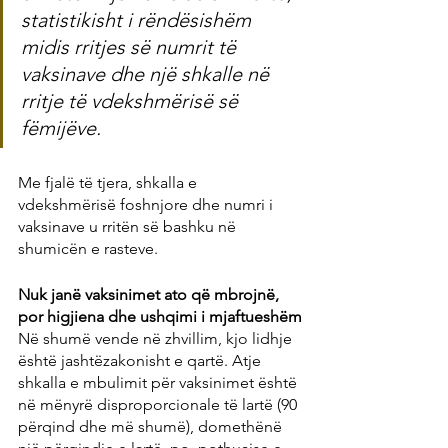
statistikisht i rëndësishëm 
midis rritjes së numrit të 
vaksinave dhe një shkalle në 
rritje të vdekshmërisë së 
fëmijëve.
Me fjalë të tjera, shkalla e 
vdekshmërisë foshnjore dhe numri i 
vaksinave u rritën së bashku në 
shumicën e rasteve.
Nuk janë vaksinimet ato që mbrojnë, 
por higjiena dhe ushqimi i mjaftueshëm
Në shumë vende në zhvillim, kjo lidhje 
është jashtëzakonisht e qartë. Atje 
shkalla e mbulimit për vaksinimet është 
në mënyrë disproporcionale të lartë (90 
përqind dhe më shumë), domethënë 