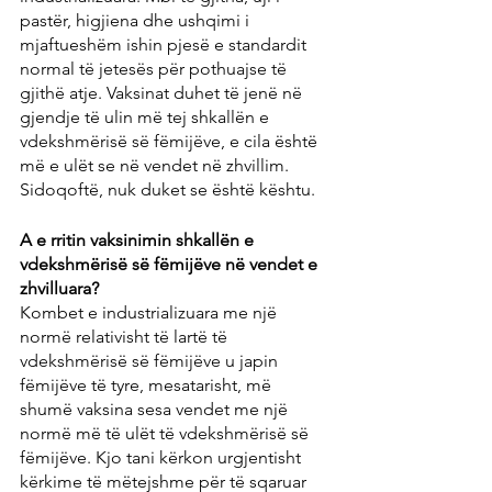
pastër, higjiena dhe ushqimi i 
mjaftueshëm ishin pjesë e standardit 
normal të jetesës për pothuajse të 
gjithë atje. Vaksinat duhet të jenë në 
gjendje të ulin më tej shkallën e 
vdekshmërisë së fëmijëve, e cila është 
më e ulët se në vendet në zhvillim. 
Sidoqoftë, nuk duket se është kështu.
A e rritin vaksinimin shkallën e 
vdekshmërisë së fëmijëve në vendet e 
zhvilluara?
Kombet e industrializuara me një 
normë relativisht të lartë të 
vdekshmërisë së fëmijëve u japin 
fëmijëve të tyre, mesatarisht, më 
shumë vaksina sesa vendet me një 
normë më të ulët të vdekshmërisë së 
fëmijëve. Kjo tani kërkon urgjentisht 
kërkime të mëtejshme për të sqaruar 