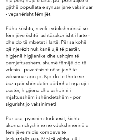
një përqindje e lartë, po, pothuajse e 
gjithë popullata e synuar janë vaksinuar 
- veçanërisht fëmijët.
Edhe kështu, niveli i vdekshmërisë së 
fëmijëve është jashtëzakonisht i lartë - 
dhe do të mbetet i lartë. Për sa kohë 
që njerëzit nuk kanë ujë të pastër, 
higjenë higjienike dhe ushqim të 
pamjaftueshëm, shumë fëmijë do të 
vdesin - pavarësisht nëse janë të 
vaksinuar apo jo. Kjo do të thotë se 
baza për shëndetin përbëhet nga uji i 
pastër, higjiena dhe ushqimi i 
mjaftueshëm i shëndetshëm - por 
sigurisht jo vaksinimet!
Por pse, pyesnin studiuesit, kishte 
akoma ndryshime në vdekshmërinë e 
fëmijëve midis kombeve të 
industrializuara. Mbi të gjitha, uji i 