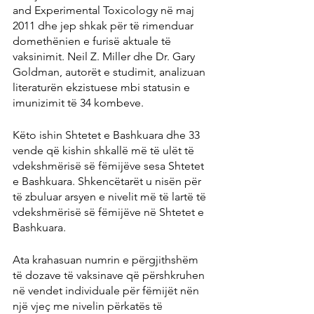
and Experimental Toxicology në maj 
2011 dhe jep shkak për të rimenduar 
domethënien e furisë aktuale të 
vaksinimit. Neil Z. Miller dhe Dr. Gary 
Goldman, autorët e studimit, analizuan 
literaturën ekzistuese mbi statusin e 
imunizimit të 34 kombeve.
Këto ishin Shtetet e Bashkuara dhe 33 
vende që kishin shkallë më të ulët të 
vdekshmërisë së fëmijëve sesa Shtetet 
e Bashkuara. Shkencëtarët u nisën për 
të zbuluar arsyen e nivelit më të lartë të 
vdekshmërisë së fëmijëve në Shtetet e 
Bashkuara.
Ata krahasuan numrin e përgjithshëm 
të dozave të vaksinave që përshkruhen 
në vendet individuale për fëmijët nën 
një vjeç me nivelin përkatës të 