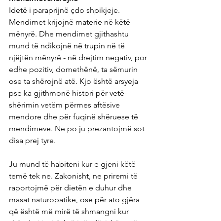
Idetë i paraprijnë çdo shpikjeje. 
Mendimet krijojnë materie në këtë 
mënyrë. Dhe mendimet gjithashtu 
mund të ndikojnë në trupin në të 
njëjtën mënyrë - në drejtim negativ, por 
edhe pozitiv, domethënë, ta sëmurin 
ose ta shërojnë atë. Kjo është arsyeja 
pse ka gjithmonë histori për vetë-
shërimin vetëm përmes aftësive 
mendore dhe për fuqinë shëruese të 
mendimeve. Ne po ju prezantojmë sot 
disa prej tyre.
Ju mund të habiteni kur e gjeni këtë 
temë tek ne. Zakonisht, ne priremi të 
raportojmë për dietën e duhur dhe 
masat naturopatike, ose për ato gjëra 
që është më mirë të shmangni kur 