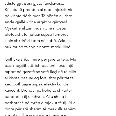
vdiste gjithsesi gjatë fundjavës... 
Kështu të premten ai mori injeksionin 
që kishte dëshiruar. Të hënën ai ishte 
ende gjallë - dhe argëtim gërryes! 
Mjekët e ekzaminuan dhe mbetën 
plotësisht të hutuar sepse tumoret 
ishin shkrirë si bora në sobë. Askush 
nuk mund ta shpjegonte mrekullinë.
Gjithçka shkoi mirë për javë të tëra. Më 
pas, megjithatë, ish-pacienti lexoi një 
raport në gazetë se vetë ilaçi në të cilin 
ai kishte besuar aq fort ishte për fat të 
keq pothuajse aspak efektiv kundër 
kancerit. Brenda një kohe të shkurtër 
tumoret e tij u kthyen. Ai u shfaq i 
pashpresë në zyrën e mjekut të tij. Ai e 
dinte për atë shërim të mrekullueshëm 
spontan dhe reagoi me praninë e 