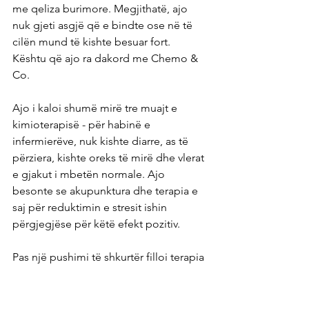
me qeliza burimore. Megjithatë, ajo 
nuk gjeti asgjë që e bindte ose në të 
cilën mund të kishte besuar fort. 
Kështu që ajo ra dakord me Chemo & 
Co.
Ajo i kaloi shumë mirë tre muajt e 
kimioterapisë - për habinë e 
infermierëve, nuk kishte diarre, as të 
përziera, kishte oreks të mirë dhe vlerat 
e gjakut i mbetën normale. Ajo 
besonte se akupunktura dhe terapia e 
saj për reduktimin e stresit ishin 
përgjegjëse për këtë efekt pozitiv.
Pas një pushimi të shkurtër filloi terapia 
me qeliza staminale. Ndërkohë ajo 
regjistroi një kasetë me vetëm një 
këngë në të: "Don`t Worry Be Happy" 