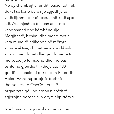
Në dy shembujt e fundit, pacientët nuk 
duket se kanë bërë një zgjedhje të 
vetëdijshme për të besuar në këtë apo 
atë. Ata thjesht e besuan atë - me 
vendosmëri dhe këmbëngulje. 
Megjithatë, besimi dhe mendimet e 
veta mund të ndikohen në mënyrë 
shumë aktive, domethënë kur dikush i 
shikon mendimet dhe qëndrimet e tij 
me vetëdije të madhe dhe më pas 
është në gjendje t'i kthejë ato 180 
gradë - si pacienti për të cilin Peter dhe 
Helen Evans raportojnë, bashkë- 
themeluesit e OneCenter (një 
organizatë që i ndihmon njerëzit të 
zgjerojnë potencialin e tyre shpirtëror).
Një burrë u diagnostikua me kancer 