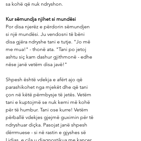
sa kohë që nuk ndryshon.
Kur sëmundja njihet si mundësi
Por disa njerëz e përdorin sëmundjen 
si një mundësi. Ju vendosni të bëni 
disa gjëra ndryshe tani e tutje. "Jo më 
me mua!" - thonë ata. "Tani po jetoj 
ashtu siç kam dashur gjithmonë - edhe 
nëse janë vetëm disa javë!"
Shpesh është vdekja e afërt ajo që 
parashikohet nga mjekët dhe që tani 
çon në këtë përmbysje të jetës. Vetëm 
tani e kuptojmë se nuk kemi më kohë 
për të humbur. Tani ose kurre! Vetëm 
përballë vdekjes gjejmë guximin për të 
ndryshuar diçka. Pasojat janë shpesh 
dërrmuese - si në rastin e gjyshes së 
Lidias, e cila u diagnostikua me kancer 