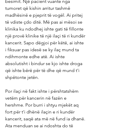
besimit. Një pacient vuante nga 
tumoret që kishin arritur tashmë 
madhësinë e pjeprit të vogël. Ai pritej 
të vdiste çdo ditë. Më pas ai mësoi se 
klinika ku ndodhej ishte gati të fillonte 
një provë klinike të një ilaçi të ri kundër 
kancerit. Sapo dëgjoi për këtë, ai ishte 
i fiksuar pas idesë se ky ilaç mund ta 
ndihmonte edhe atë. Ai ishte 
absolutisht i bindur se kjo ishte droga 
që ishte bërë për të dhe që mund t'i 
shpëtonte jetën.
Por ilaçi në fakt ishte i përshtatshëm 
vetëm për kancerin në fazën e 
hershme. Por burri i shtyu mjekët aq 
fort për t'i dhënë ilaçin e ri kundër 
kancerit, saqë ata më në fund ia dhanë. 
Ata menduan se ai ndoshta do të 