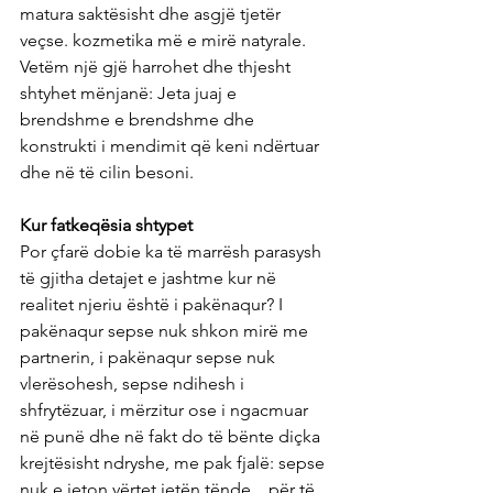
matura saktësisht dhe asgjë tjetër 
veçse. kozmetika më e mirë natyrale. 
Vetëm një gjë harrohet dhe thjesht 
shtyhet mënjanë: Jeta juaj e 
brendshme e brendshme dhe 
konstrukti i mendimit që keni ndërtuar 
dhe në të cilin besoni.
Kur fatkeqësia shtypet
Por çfarë dobie ka të marrësh parasysh 
të gjitha detajet e jashtme kur në 
realitet njeriu është i pakënaqur? I 
pakënaqur sepse nuk shkon mirë me 
partnerin, i pakënaqur sepse nuk 
vlerësohesh, sepse ndihesh i 
shfrytëzuar, i mërzitur ose i ngacmuar 
në punë dhe në fakt do të bënte diçka 
krejtësisht ndryshe, me pak fjalë: sepse 
nuk e jeton vërtet jetën tënde. , për të 