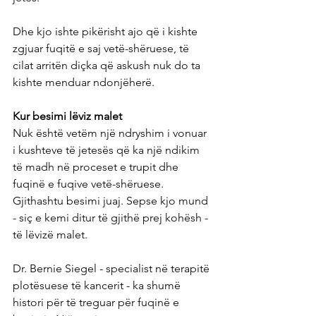
Dhe kjo ishte pikërisht ajo që i kishte 
zgjuar fuqitë e saj vetë-shëruese, të 
cilat arritën diçka që askush nuk do ta 
kishte menduar ndonjëherë.
Kur besimi lëviz malet
Nuk është vetëm një ndryshim i vonuar 
i kushteve të jetesës që ka një ndikim 
të madh në proceset e trupit dhe 
fuqinë e fuqive vetë-shëruese. 
Gjithashtu besimi juaj. Sepse kjo mund 
- siç e kemi ditur të gjithë prej kohësh - 
të lëvizë malet.
Dr. Bernie Siegel - specialist në terapitë 
plotësuese të kancerit - ka shumë 
histori për të treguar për fuqinë e 