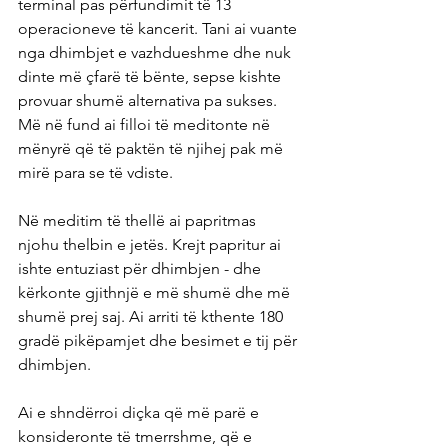
terminal pas përfundimit të 13 
operacioneve të kancerit. Tani ai vuante 
nga dhimbjet e vazhdueshme dhe nuk 
dinte më çfarë të bënte, sepse kishte 
provuar shumë alternativa pa sukses. 
Më në fund ai filloi të meditonte në 
mënyrë që të paktën të njihej pak më 
mirë para se të vdiste.
Në meditim të thellë ai papritmas 
njohu thelbin e jetës. Krejt papritur ai 
ishte entuziast për dhimbjen - dhe 
kërkonte gjithnjë e më shumë dhe më 
shumë prej saj. Ai arriti të kthente 180 
gradë pikëpamjet dhe besimet e tij për 
dhimbjen.
Ai e shndërroi diçka që më parë e 
konsideronte të tmerrshme, që e 