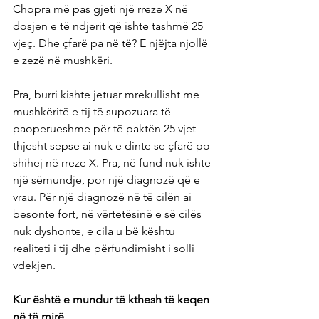
Chopra më pas gjeti një rreze X në 
dosjen e të ndjerit që ishte tashmë 25 
vjeç. Dhe çfarë pa në të? E njëjta njollë 
e zezë në mushkëri.
Pra, burri kishte jetuar mrekullisht me 
mushkëritë e tij të supozuara të 
paoperueshme për të paktën 25 vjet - 
thjesht sepse ai nuk e dinte se çfarë po 
shihej në rreze X. Pra, në fund nuk ishte 
një sëmundje, por një diagnozë që e 
vrau. Për një diagnozë në të cilën ai 
besonte fort, në vërtetësinë e së cilës 
nuk dyshonte, e cila u bë kështu 
realiteti i tij dhe përfundimisht i solli 
vdekjen.
Kur është e mundur të kthesh të keqen 
në të mirë