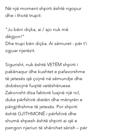
Në një moment shpirti është ngopur 
dhe i thotë trupit:
"Ju bëni diçka, ai / ajo nuk më 
dëgjon!"
Dhe trupi bën diçka. Ai sëmuret - për t'i 
zgjuar njerëzit.
Sigurisht, nuk është VETËM shpirti i 
pakënaqur dhe kushtet e pafavorshme 
të jetesës që çojnë në sëmundje dhe 
dobësojnë fuqitë vetëshëruese. 
Zakonisht disa faktorë luajnë një rol, 
duke përfshirë dietën dhe mënyrën e 
përgjithshme të jetesës. Por shpirti 
është GJITHMONË i përfshirë dhe 
shumë shpesh është shpirti ai që e 
pengon njeriun të shërohet sërish – për 