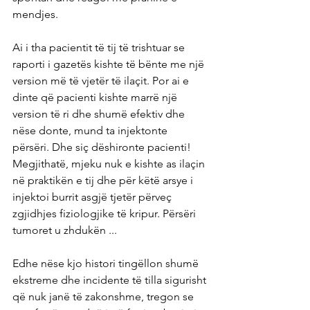
mendjes.
Ai i tha pacientit të tij të trishtuar se 
raporti i gazetës kishte të bënte me një 
version më të vjetër të ilaçit. Por ai e 
dinte që pacienti kishte marrë një 
version të ri dhe shumë efektiv dhe 
nëse donte, mund ta injektonte 
përsëri. Dhe siç dëshironte pacienti! 
Megjithatë, mjeku nuk e kishte as ilaçin 
në praktikën e tij dhe për këtë arsye i 
injektoi burrit asgjë tjetër përveç 
zgjidhjes fiziologjike të kripur. Përsëri 
tumoret u zhdukën ...
Edhe nëse kjo histori tingëllon shumë 
ekstreme dhe incidente të tilla sigurisht 
që nuk janë të zakonshme, tregon se 