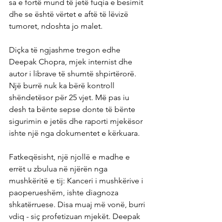
sa e fortë mund të jetë fuqia e besimit 
dhe se është vërtet e aftë të lëvizë 
tumoret, ndoshta jo malet.
Diçka të ngjashme tregon edhe 
Deepak Chopra, mjek internist dhe 
autor i librave të shumtë shpirtërorë. 
Një burrë nuk ka bërë kontroll 
shëndetësor për 25 vjet. Më pas iu 
desh ta bënte sepse donte të bënte 
sigurimin e jetës dhe raporti mjekësor 
ishte një nga dokumentet e kërkuara.
Fatkeqësisht, një njollë e madhe e 
errët u zbulua në njërën nga 
mushkëritë e tij: Kanceri i mushkërive i 
paoperueshëm, ishte diagnoza 
shkatërruese. Disa muaj më vonë, burri 
vdiq - siç profetizuan mjekët. Deepak 