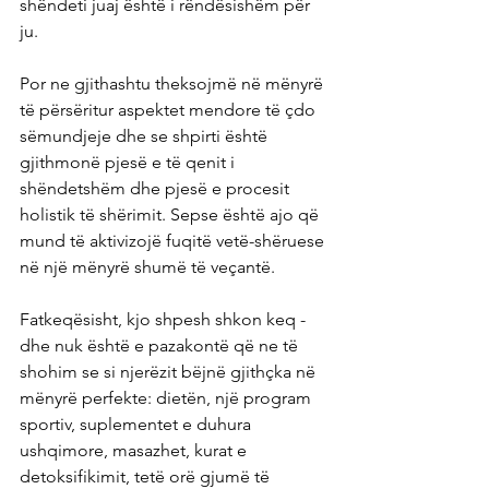
shëndeti juaj është i rëndësishëm për 
ju.
Por ne gjithashtu theksojmë në mënyrë 
të përsëritur aspektet mendore të çdo 
sëmundjeje dhe se shpirti është 
gjithmonë pjesë e të qenit i 
shëndetshëm dhe pjesë e procesit 
holistik të shërimit. Sepse është ajo që 
mund të aktivizojë fuqitë vetë-shëruese 
në një mënyrë shumë të veçantë.
Fatkeqësisht, kjo shpesh shkon keq - 
dhe nuk është e pazakontë që ne të 
shohim se si njerëzit bëjnë gjithçka në 
mënyrë perfekte: dietën, një program 
sportiv, suplementet e duhura 
ushqimore, masazhet, kurat e 
detoksifikimit, tetë orë gjumë të 