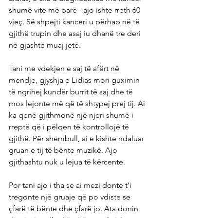
shumë vite më parë - ajo ishte rreth 60 
vjeç. Së shpejti kanceri u përhap në të 
gjithë trupin dhe asaj iu dhanë tre deri 
në gjashtë muaj jetë.
Tani me vdekjen e saj të afërt në 
mendje, gjyshja e Lidias mori guximin 
të ngrihej kundër burrit të saj dhe të 
mos lejonte më që të shtypej prej tij. Ai 
ka qenë gjithmonë një njeri shumë i 
rreptë që i pëlqen të kontrollojë të 
gjithë. Për shembull, ai e kishte ndaluar 
gruan e tij të bënte muzikë. Ajo 
gjithashtu nuk u lejua të kërcente.
Por tani ajo i tha se ai mezi donte t'i 
tregonte një gruaje që po vdiste se 
çfarë të bënte dhe çfarë jo. Ata donin 