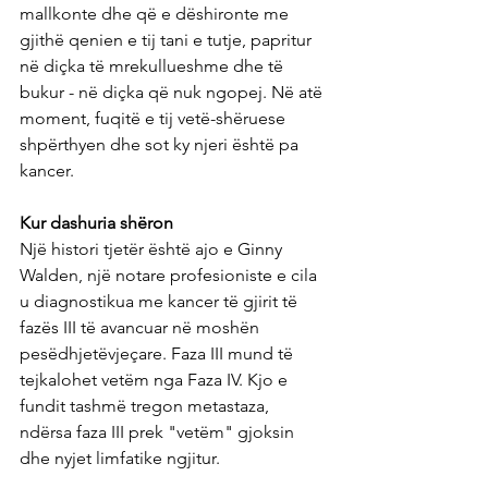
mallkonte dhe që e dëshironte me 
gjithë qenien e tij tani e tutje, papritur 
në diçka të mrekullueshme dhe të 
bukur - në diçka që nuk ngopej. Në atë 
moment, fuqitë e tij vetë-shëruese 
shpërthyen dhe sot ky njeri është pa 
kancer.
Kur dashuria shëron
Një histori tjetër është ajo e Ginny 
Walden, një notare profesioniste e cila 
u diagnostikua me kancer të gjirit të 
fazës III të avancuar në moshën 
pesëdhjetëvjeçare. Faza III mund të 
tejkalohet vetëm nga Faza IV. Kjo e 
fundit tashmë tregon metastaza, 
ndërsa faza III prek "vetëm" gjoksin 
dhe nyjet limfatike ngjitur.