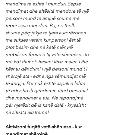
mendimeve është i mundur! Sepse 
mendimet dhe aftësitë mendore të një 
personi mund të arrijnë shumë më 
tepër sesa mendon. Po, në thelb 
shumë përpjekje të tjera kurorëzohen 
me sukses vetëm kur personi është 
plot besim dhe në këtë mënyrë 
mobilizon fuqitë e tij vetë-shëruese. Jo 
më kot thuhet: Besimi lëviz malet. Dhe 
kështu qëndrimi i një personi mund t'i 
shërojë ata - edhe nga sëmundjet më 
të këqija. Por nuk është aspak e lehtë 
të ndryshosh qëndrimin tënd personal 
dhe mendimet e tua. Ne raportojmë 
për njerëzit që ia kanë dalë - kryesisht 
në situata ekstreme!
Aktivizoni fuqitë vetë-shëruese - kur 
mendimet shërojnë