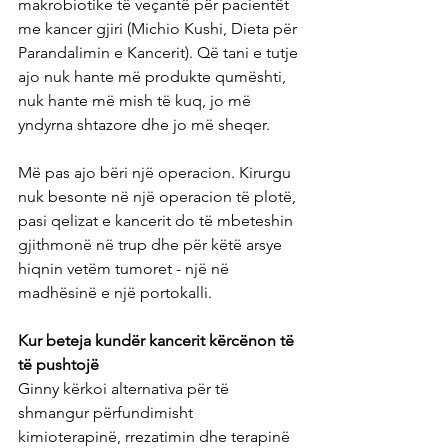
makrobiotike të veçantë për pacientët 
me kancer gjiri (Michio Kushi, Dieta për 
Parandalimin e Kancerit). Që tani e tutje 
ajo nuk hante më produkte qumështi, 
nuk hante më mish të kuq, jo më 
yndyrna shtazore dhe jo më sheqer.
Më pas ajo bëri një operacion. Kirurgu 
nuk besonte në një operacion të plotë, 
pasi qelizat e kancerit do të mbeteshin 
gjithmonë në trup dhe për këtë arsye 
hiqnin vetëm tumoret - një në 
madhësinë e një portokalli.
Kur beteja kundër kancerit kërcënon të 
të pushtojë
Ginny kërkoi alternativa për të 
shmangur përfundimisht 
kimioterapinë, rrezatimin dhe terapinë 