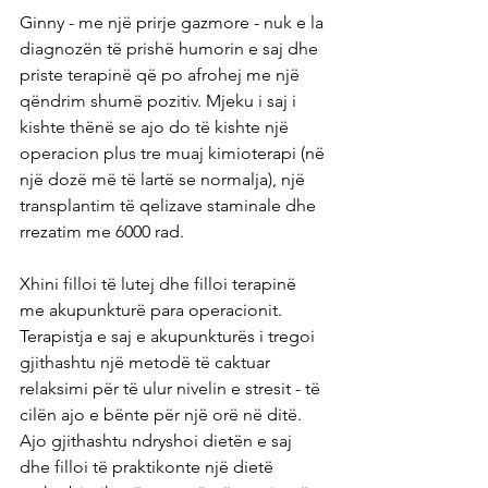
Ginny - me një prirje gazmore - nuk e la 
diagnozën të prishë humorin e saj dhe 
priste terapinë që po afrohej me një 
qëndrim shumë pozitiv. Mjeku i saj i 
kishte thënë se ajo do të kishte një 
operacion plus tre muaj kimioterapi (në 
një dozë më të lartë se normalja), një 
transplantim të qelizave staminale dhe 
rrezatim me 6000 rad.
Xhini filloi të lutej dhe filloi terapinë 
me akupunkturë para operacionit. 
Terapistja e saj e akupunkturës i tregoi 
gjithashtu një metodë të caktuar 
relaksimi për të ulur nivelin e stresit - të 
cilën ajo e bënte për një orë në ditë. 
Ajo gjithashtu ndryshoi dietën e saj 
dhe filloi të praktikonte një dietë 