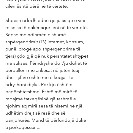
cilën është bërë në të vërtetë.
Shpesh ndodh edhe që ju as që e vini 
re se sa të pakënaqur jeni në të vërtetë. 
Sepse me ndihmën e shumë 
shpërqendrimit (TV, internet, konsum, 
punë, drogë apo shpërqendrime të 
tjera) çdo gjë që nuk përshtatet shtypet 
me sukses. Përndryshe do t'ju duhet të 
përballeni me ankesat në jetën tuaj 
dhe - çfarë është më e keqja - të 
ndryshoni diçka. Por kjo është e 
papërshtatshme. Është më mirë të 
mbajmë fatkeqësinë që tashmë e 
njohim aq mirë sesa të nisemi në një 
udhëtim drejt së resë dhe së 
panjohurës. Mund të përfundojë duke 
u përkeqësuar ...