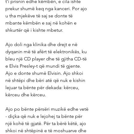
t'i prisnin edhe këmbën, e cila ishte 
prekur shumë keq nga kanceri. Por ajo 
u tha mjekëve të saj se donte të 
mbante këmbën e saj në kohën e 
shkurtër që i kishte mbetur.
Ajo doli nga klinika dhe drejt e në 
dyqanin më të afërt të elektronikës, ku 
bleu një CD player dhe të gjitha CD-të 
e Elvis Presley-t që mundi të gjente. 
Ajo e donte shumë Elvisin. Ajo shkoi 
në shtëpi dhe bëri atë që nuk e kishin 
lejuar ta bënte për dekada: kërceu, 
kërceu dhe kërceu.
Ajo po bënte përsëri muzikë edhe vetë 
- diçka që nuk e lejohej ta bënte për 
një kohë të gjatë. Për ta bërë këtë, ajo 
shkoi në shtëpinë e të moshuarve dhe 