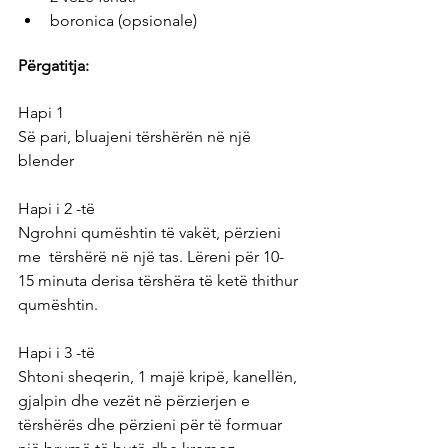
boronica (opsionale)
Përgatitja:
Hapi 1
Së pari, bluajeni tërshërën në një 
blender
Hapi i 2 -të
Ngrohni qumështin të vakët, përzieni 
me  tërshërë në një tas. Lëreni për 10-
15 minuta derisa tërshëra të ketë thithur 
qumështin.
Hapi i 3 -të
Shtoni sheqerin, 1 majë kripë, kanellën, 
gjalpin dhe vezët në përzierjen e 
tërshërës dhe përzieni për të formuar 