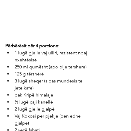
Përbërësit për 4 porcione: 
1 lugë gjelle vaj ulliri, rezistent ndaj 
nxehtësisë
250 ml qumësht (apo pije tershere)
125 g tërshërë 
3 lugë sheqer (sipas mundesis te 
jete kafe)
pak Kripë himalaje
½ lugë çaji kanellë
2 lugë gjelle gjalpë
Vaj Kokosi per pjekje (ben edhe 
gjalpe)
2 vezë fshati