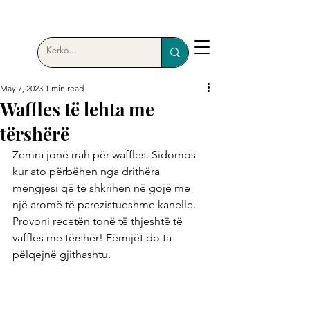
May 7, 2023
1 min read
Waffles të lehta me
tërshërë
Zemra jonë rrah për waffles. Sidomos 
kur ato përbëhen nga drithëra 
mëngjesi që të shkrihen në gojë me 
një aromë të parezistueshme kanelle. 
Provoni recetën tonë të thjeshtë të 
vaffles me tërshër! Fëmijët do ta 
pëlqejnë gjithashtu.