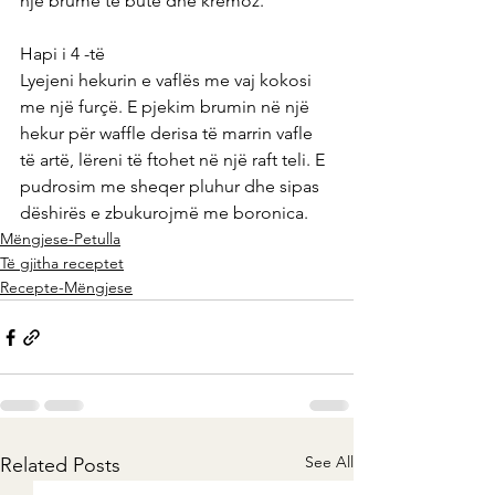
një brumë të butë dhe kremoz.
Hapi i 4 -të
Lyejeni hekurin e vaflës me vaj kokosi 
me një furçë. E pjekim brumin në një 
hekur për waffle derisa të marrin vafle 
të artë, lëreni të ftohet në një raft teli. E 
pudrosim me sheqer pluhur dhe sipas 
dëshirës e zbukurojmë me boronica.
Mëngjese-Petulla
Të gjitha receptet
Recepte-Mëngjese
See All
Related Posts