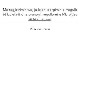
Me regjistrimin tuaj ju lejoni dërgimin e rregullt
të buletinit dhe pranoni rregulloret e
Mbrojtjes
.
së të dhënave
Na ndiqni
Informacione
Rreth nesh
Ekipi ynë
Autorët tanë
Këshilla të specializuara
Kontakti
Arkivi i buletinit
Ligjore
Impressum