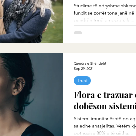
Studime të ndryshme shkenco
fundit se zorrët tona janë në
qendrën tonë emocionale...
Qendra e Shëndetit
Sep 29, 2021
Trupi
Flora e trazuar 
dobëson sistem
Sistemi imunitar është po aq 
sa edhe anasjelltas. Vetëm k
pothuajse 80% e të gjitha...