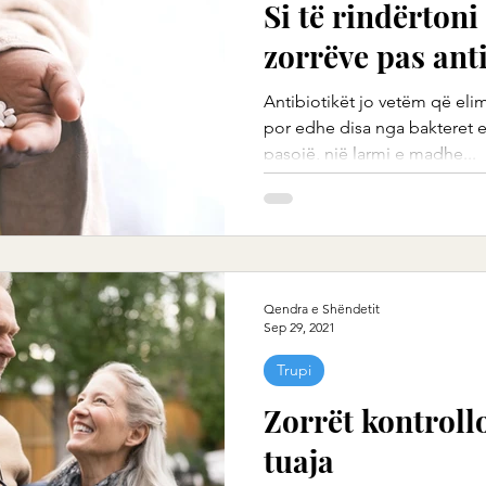
Si të rindërtoni 
zorrëve pas ant
Antibiotikët jo vetëm që eli
por edhe disa nga bakteret e
pasojë, një larmi e madhe...
Qendra e Shëndetit
Sep 29, 2021
Trupi
Zorrët kontroll
tuaja