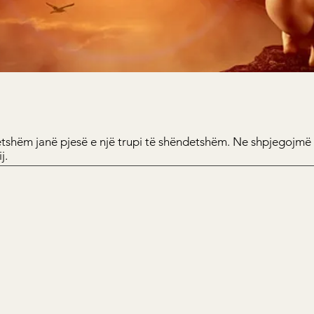
etshëm janë pjesë e një trupi të shëndetshëm. Ne shpjegojmë 
j.