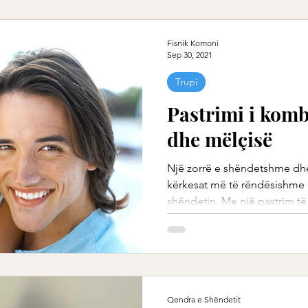
Fisnik Komoni
Sep 30, 2021
Trupi
Pastrimi i komb
dhe mëlçisë
Një zorrë e shëndetshme dhe
kërkesat më të rëndësishme
shëndetin. Me një pastrim të.
Qendra e Shëndetit