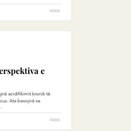
erspektiva e
në acidifikimit kronik të
cus. Ata besojnë se
...