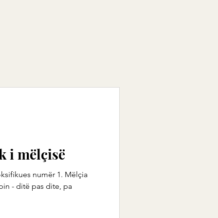
k i mëlçisë
ksifikues numër 1. Mëlçia
in - ditë pas dite, pa