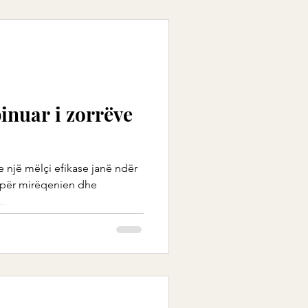
inuar i zorrëve
 një mëlçi efikase janë ndër
 për mirëqenien dhe
..