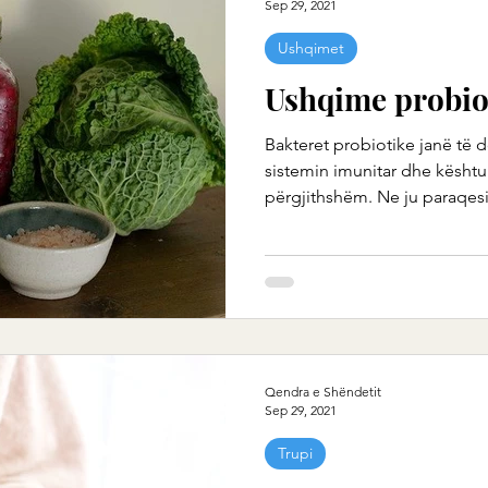
Sep 29, 2021
Ushqimet
Ushqime probio
Bakteret probiotike janë të 
sistemin imunitar dhe kështu
përgjithshëm. Ne ju paraqes
Qendra e Shëndetit
Sep 29, 2021
Trupi