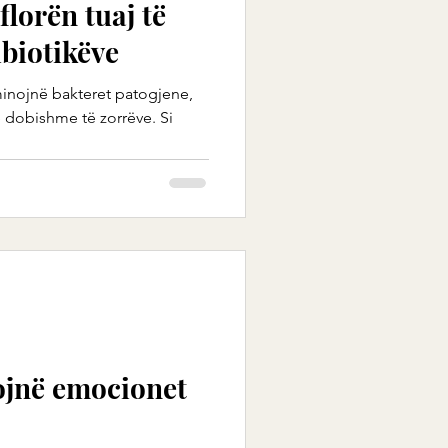
florën tuaj të
ibiotikëve
minojnë bakteret patogjene,
 dobishme të zorrëve. Si
ojnë emocionet