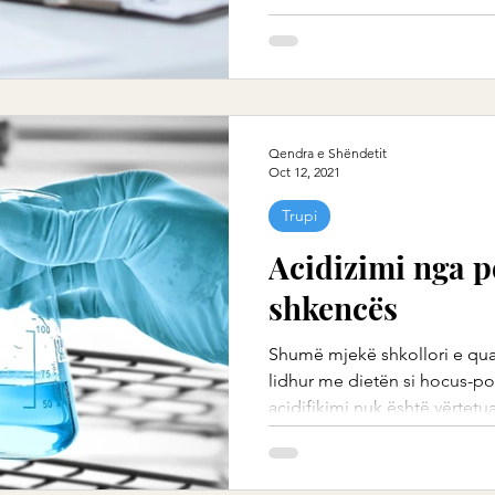
Qendra e Shëndetit
Oct 12, 2021
Trupi
Acidizimi nga p
shkencës
Shumë mjekë shkollori e quaj
lidhur me dietën si hocus-po
acidifikimi nuk është vërtetuar