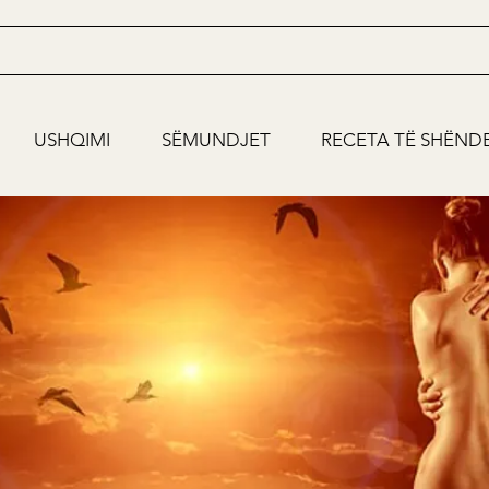
USHQIMI
SËMUNDJET
RECETA TË SHËND