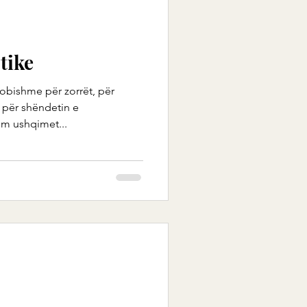
tike
dobishme për zorrët, për
 për shëndetin e
im ushqimet...