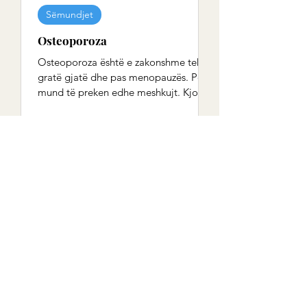
Sëmundjet
Osteoporoza
Osteoporoza është e zakonshme tek
gratë gjatë dhe pas menopauzës. Por
mund të preken edhe meshkujt. Kjo
sëmundje haset shumë rrallë tek...