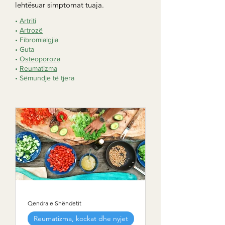
lehtësuar simptomat tuaja.
•
Artriti
•
Artrozë
• Fibromialgjia
• Guta
•
Osteoporoza
•
Reumatizma
• Sëmundje të tjera
Qendra e Shëndetit
Reumatizma, kockat dhe nyjet