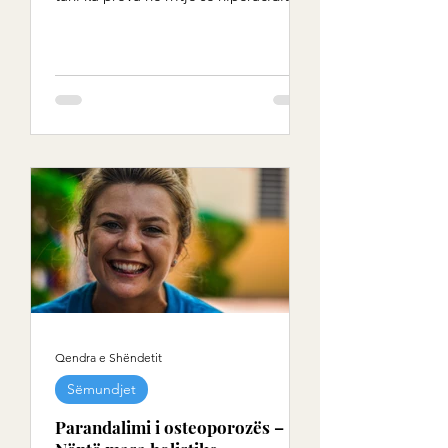
kronik i përhapur sot për shkak të...
Qendra e Shëndetit
Sëmundjet
Parandalimi i osteoporozës –