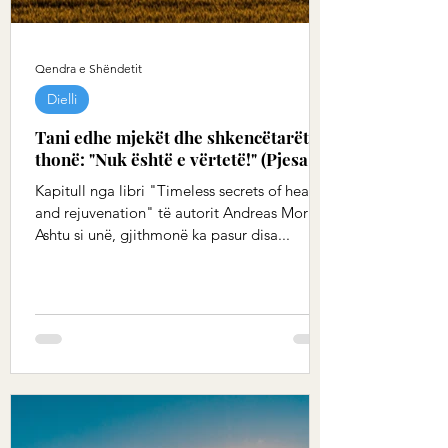
Qendra e Shëndetit
Dielli
Tani edhe mjekët dhe shkencëtarët
thonë: "Nuk është e vërtetë!" (Pjesa 5)
Kapitull nga libri "Timeless secrets of health
and rejuvenation" të autorit Andreas Moritz
Ashtu si unë, gjithmonë ka pasur disa...