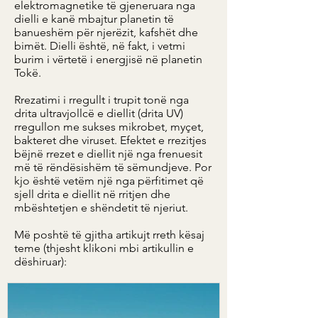
elektromagnetike të gjeneruara nga
dielli e kanë mbajtur planetin të
banueshëm për njerëzit, kafshët dhe
bimët. Dielli është, në fakt, i vetmi
burim i vërtetë i energjisë në planetin
Tokë.
Rrezatimi i rregullt i trupit tonë nga
drita ultravjollcë e diellit (drita UV)
rregullon me sukses mikrobet, myçet,
bakteret dhe viruset. Efektet e rrezitjes
bëjnë rrezet e diellit një nga frenuesit
më të rëndësishëm të sëmundjeve. Por
kjo është vetëm një nga përfitimet që
sjell drita e diellit në rritjen dhe
mbështetjen e shëndetit të njeriut.
Më poshtë të gjitha artikujt rreth kësaj
teme (thjesht klikoni mbi artikullin e
dëshiruar):