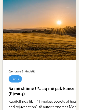
Qendra e Shëndetit
Dielli
Sa më shumë UV, aq më pak kancer
(Pjesa 4)
Kapitull nga libri "Timeless secrets of health
and rejuvenation" të autorit Andreas Moritz