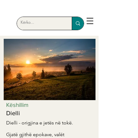
Këshillim
Dielli
Dielli - origjina e jetës në tokë.
Gjatë gjithë epokave, valët