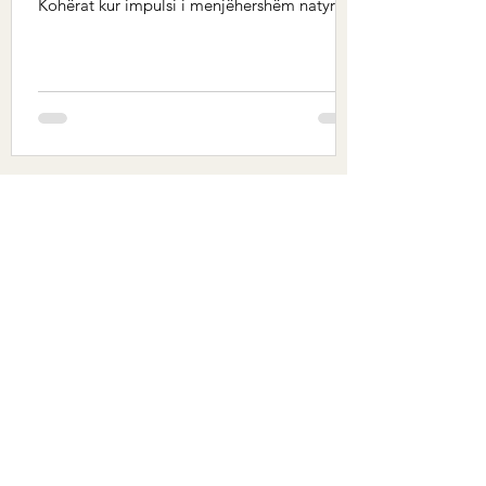
Kohërat kur impulsi i menjëhershëm natyror
i...