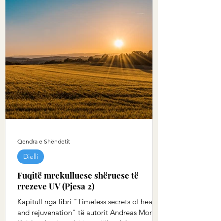
Qendra e Shëndetit
Dielli
Fuqitë mrekulluese shëruese të
rrezeve UV (Pjesa 2)
Kapitull nga libri "Timeless secrets of health
and rejuvenation" të autorit Andreas Moritz