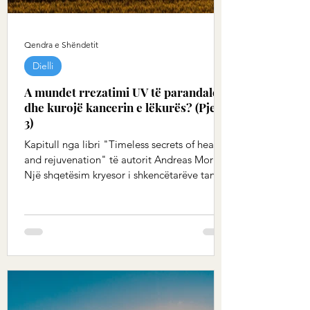
Qendra e Shëndetit
Dielli
A mundet rrezatimi UV të parandalojë
dhe kurojë kancerin e lëkurës? (Pjesa
3)
Kapitull nga libri "Timeless secrets of health
and rejuvenation" të autorit Andreas Moritz
Një shqetësim kryesor i shkencëtarëve tanë
sot...