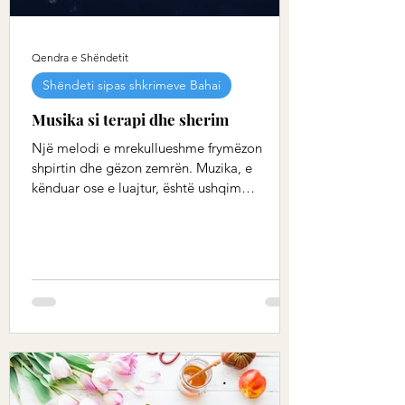
Qendra e Shëndetit
Shëndeti sipas shkrimeve Bahai
Musika si terapi dhe sherim
Një melodi e mrekullueshme frymëzon
shpirtin dhe gëzon zemrën. Muzika, e
kënduar ose e luajtur, është ushqim
shpirtëror për zemrën dhe...