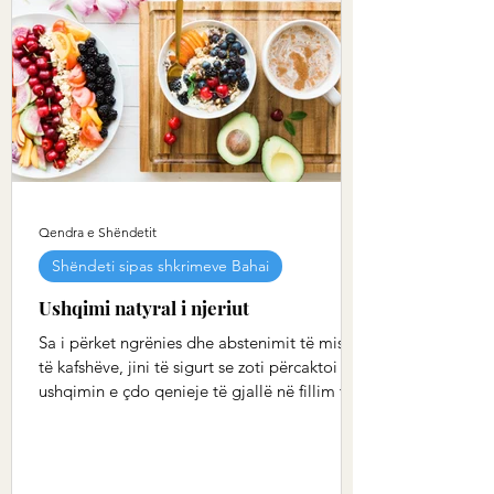
Qendra e Shëndetit
Shëndeti sipas shkrimeve Bahai
Ushqimi natyral i njeriut
Sa i përket ngrënies dhe abstenimit të mishit
të kafshëve, jini të sigurt se zoti përcaktoi
ushqimin e çdo qenieje të gjallë në fillim të...