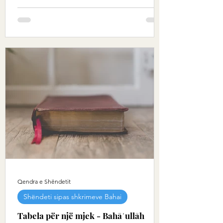
Qendra e Shëndetit
Shëndeti sipas shkrimeve Bahai
Tabela për një mjek - Bahāʾullāh