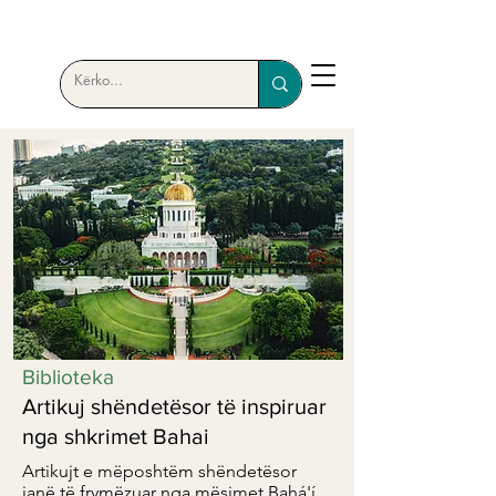
Biblioteka
Artikuj shëndetësor të inspiruar
nga shkrimet Bahai
Artikujt e mëposhtëm shëndetësor
janë të frymëzuar nga mësimet Bahá'í.