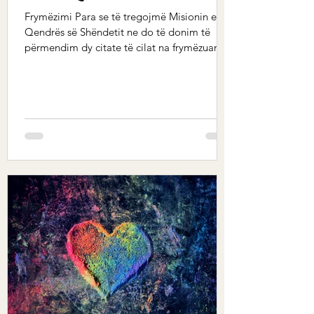
Frymëzimi Para se të tregojmë Misionin e
Qendrës së Shëndetit ne do të donim të
përmendim dy citate të cilat na frymëzuan të
fillojmë...