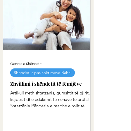
Qendra e Shëndetit
Shëndeti sipas shkrimeve Bahai
Zhvillimi i shëndetit të fëmijëve
Artikull rreth shtatzanis, qumshtit të gjirit,
kujdesit dhe edukimit të nënave të ardhshme
Shtatzënia Rëndësia e madhe e rolit të
nënës...