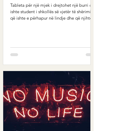
Tableta për një mjek i drejtohet një burri që
ishte student i shkollës së vjetër të shërimit
që ishte e përhapur në lindje dhe që njihte...