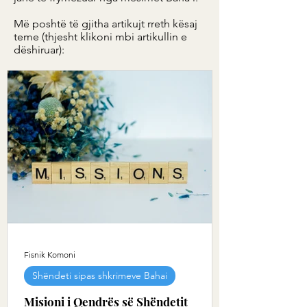
Më poshtë të gjitha artikujt rreth kësaj
teme (thjesht klikoni mbi artikullin e
dëshiruar):
Fisnik Komoni
Shëndeti sipas shkrimeve Bahai
Misioni i Qendrës së Shëndetit