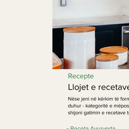
Recepte
Llojet e recetav
Nëse jeni në kërkim të for
duhur - kategoritë e mëpos
shijoni gatimin e recetave
• Receta Ayurveda