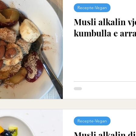
Recepte-Vegan
Musli alkalin v
kumbulla e arr
Recepte-Vegan
Musli alkalin d