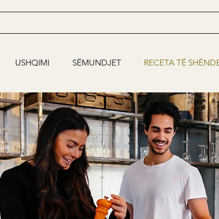
USHQIMI
SËMUNDJET
RECETA TË SHËND