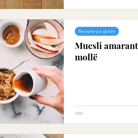
Recepte-pa gluten
Muesli amarant
mollë