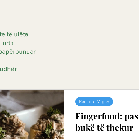
e të ulëta
larta
ë papërpunuar
hudhër
Recepte-Vegan
Fingerfood: past
bukë të thekur