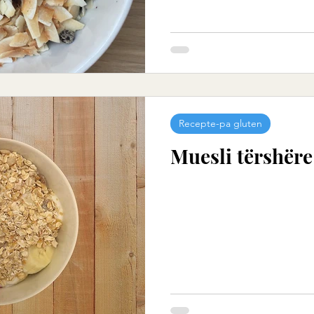
Recepte-pa gluten
Muesli tërshër