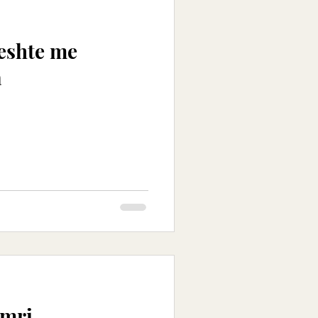
jeshte me
a
imri