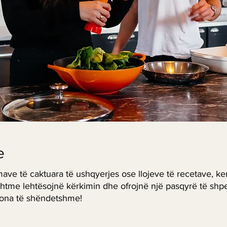
e
mave të caktuara të ushqyerjes ose llojeve të recetave, ke
htme lehtësojnë kërkimin dhe ofrojnë një pasqyrë të shp
 tona të shëndetshme!