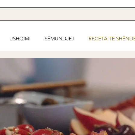
USHQIMI
SËMUNDJET
RECETA TË SHËND