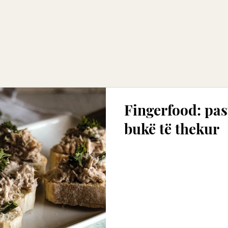
Fingerfood: past
bukë të thekur