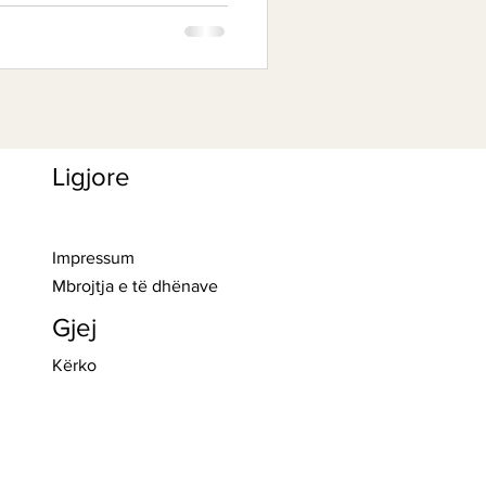
Ligjore
>> Regjistro
Impressum
Mbrojtja e të dhënave
Gjej
Kërko