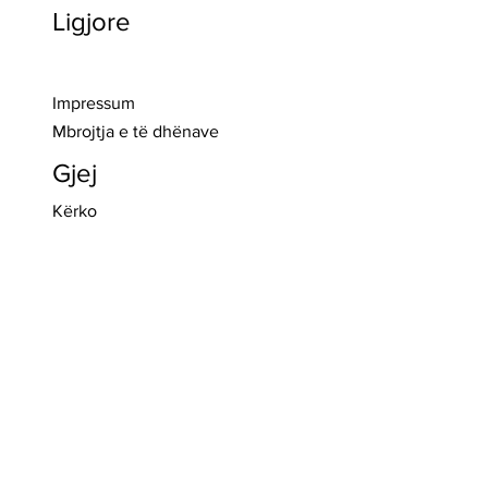
Ligjore
>> Regjistro
Impressum
Mbrojtja e të dhënave
Gjej
Kërko