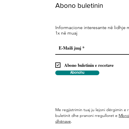
Abono buletinin
Informacione interesante në lidhje 
1x në muaj
Abono buletinin e recetave
Abonohu
Me regjistrimin tuaj ju lejoni dërgimin e r
buletinit dhe pranoni rregulloret e
Mbroj
.
dhënave