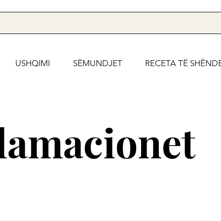
USHQIMI
SËMUNDJET
RECETA TË SHËND
flamacionet