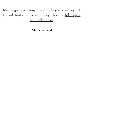
Me regjistrimin tuaj ju lejoni dërgimin e rregullt
të buletinit dhe pranoni rregulloret e
Mbrojtjes
.
së të dhënave
Na ndiqni
Informacione
Rreth nesh
Ekipi ynë
Autorët tanë
Këshilla të specializuara
Kontakti
Arkivi i buletinit
Ligjore
Impressum