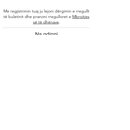
Me regjistrimin tuaj ju lejoni dërgimin e rregullt
të buletinit dhe pranoni rregulloret e
Mbrojtjes
.
së të dhënave
Na ndiqni
Informacione
Rreth nesh
Ekipi ynë
Autorët tanë
Këshilla të specializuara
Kontakti
Arkivi i buletinit
Ligjore
Impressum