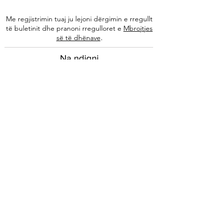
Me regjistrimin tuaj ju lejoni dërgimin e rregullt
të buletinit dhe pranoni rregulloret e
Mbrojtjes
.
së të dhënave
Na ndiqni
Informacione
Rreth nesh
Ekipi ynë
Autorët tanë
Këshilla të specializuara
Kontakti
Arkivi i buletinit
Ligjore
Impressum