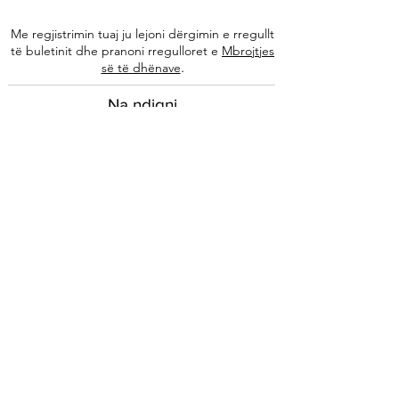
Me regjistrimin tuaj ju lejoni dërgimin e rregullt
të buletinit dhe pranoni rregulloret e
Mbrojtjes
.
së të dhënave
Na ndiqni
Informacione
Rreth nesh
Ekipi ynë
Autorët tanë
Këshilla të specializuara
Kontakti
Arkivi i buletinit
Ligjore
Impressum