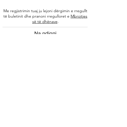
Me regjistrimin tuaj ju lejoni dërgimin e rregullt
të buletinit dhe pranoni rregulloret e
Mbrojtjes
.
së të dhënave
Na ndiqni
Informacione
Rreth nesh
Ekipi ynë
Autorët tanë
Këshilla të specializuara
Kontakti
Arkivi i buletinit
Ligjore
Impressum