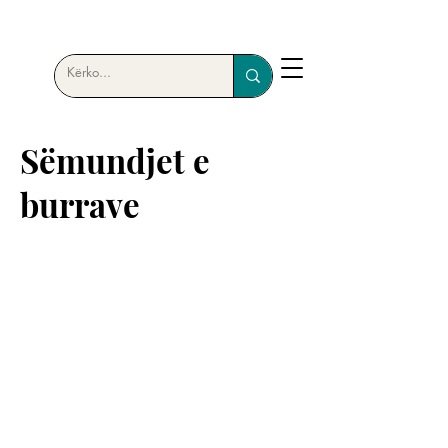
Sëmundjet e
burrave