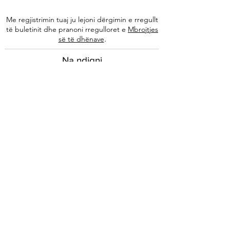
Me regjistrimin tuaj ju lejoni dërgimin e rregullt
të buletinit dhe pranoni rregulloret e
Mbrojtjes
.
së të dhënave
Na ndiqni
Informacione
Rreth nesh
Ekipi ynë
Autorët tanë
Këshilla të specializuara
Kontakti
Arkivi i buletinit
Ligjore
Impressum