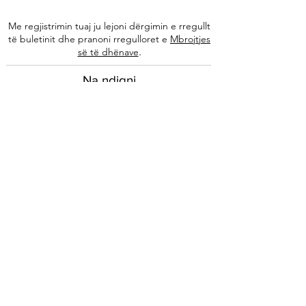
Me regjistrimin tuaj ju lejoni dërgimin e rregullt
të buletinit dhe pranoni rregulloret e
Mbrojtjes
.
së të dhënave
Na ndiqni
Informacione
Rreth nesh
Ekipi ynë
Autorët tanë
Këshilla të specializuara
Kontakti
Arkivi i buletinit
Ligjore
Impressum