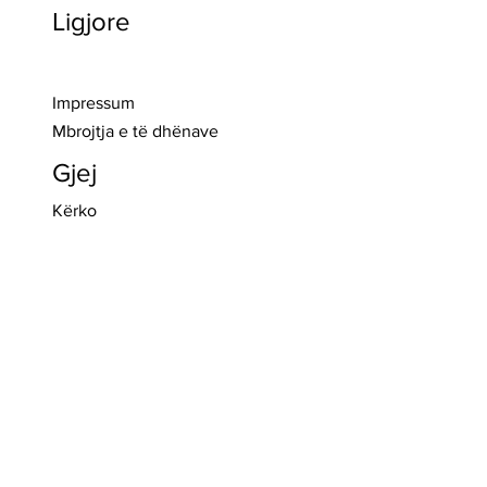
Ligjore
>> Regjistro
Impressum
Mbrojtja e të dhënave
Gjej
Kërko