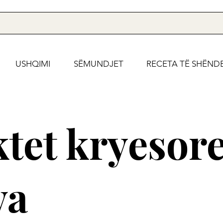
USHQIMI
SËMUNDJET
RECETA TË SHËND
tet kryesor
va