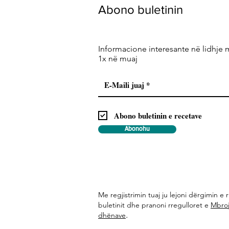
Abono buletinin
Informacione interesante në lidhje 
1x në muaj
Abono buletinin e recetave
Abonohu
Me regjistrimin tuaj ju lejoni dërgimin e r
buletinit dhe pranoni rregulloret e
Mbroj
.
dhënave