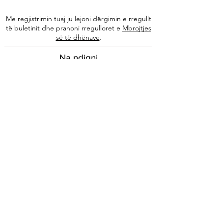
Me regjistrimin tuaj ju lejoni dërgimin e rregullt
të buletinit dhe pranoni rregulloret e
Mbrojtjes
.
së të dhënave
Na ndiqni
Informacione
Rreth nesh
Ekipi ynë
Autorët tanë
Këshilla të specializuara
Kontakti
Arkivi i buletinit
Ligjore
Impressum