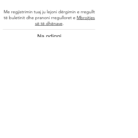
Me regjistrimin tuaj ju lejoni dërgimin e rregullt
të buletinit dhe pranoni rregulloret e
Mbrojtjes
.
së të dhënave
Na ndiqni
Informacione
Rreth nesh
Ekipi ynë
Autorët tanë
Këshilla të specializuara
Kontakti
Arkivi i buletinit
Ligjore
Impressum