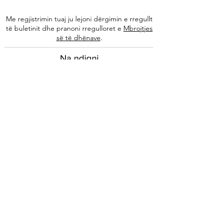
Me regjistrimin tuaj ju lejoni dërgimin e rregullt
të buletinit dhe pranoni rregulloret e
Mbrojtjes
.
së të dhënave
Na ndiqni
Informacione
Rreth nesh
Ekipi ynë
Autorët tanë
Këshilla të specializuara
Kontakti
Arkivi i buletinit
Ligjore
Impressum