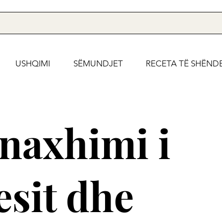
USHQIMI
SËMUNDJET
RECETA TË SHËND
naxhimi i
esit dhe