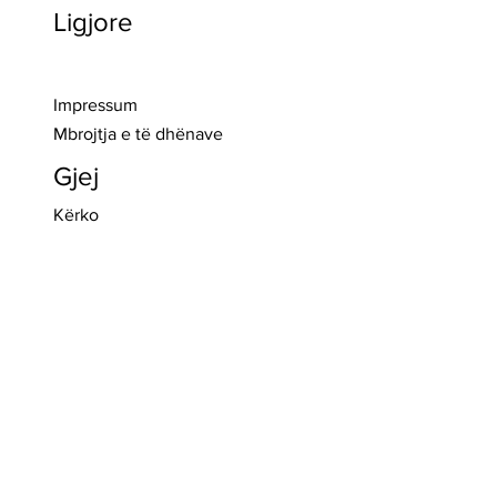
Ligjore
>> Regjistro
Impressum
Mbrojtja e të dhënave
Gjej
Kërko