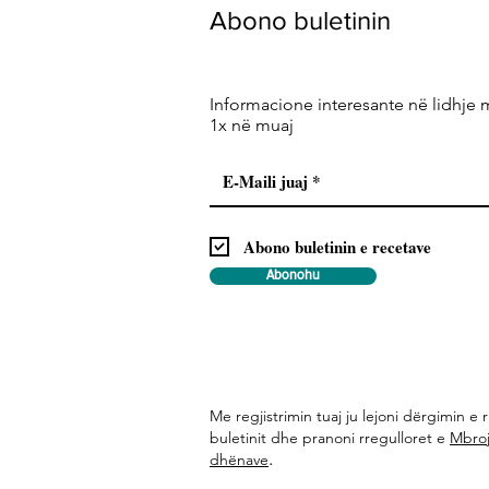
Abono buletinin
Informacione interesante në lidhje 
1x në muaj
Abono buletinin e recetave
Abonohu
Me regjistrimin tuaj ju lejoni dërgimin e r
buletinit dhe pranoni rregulloret e
Mbroj
.
dhënave