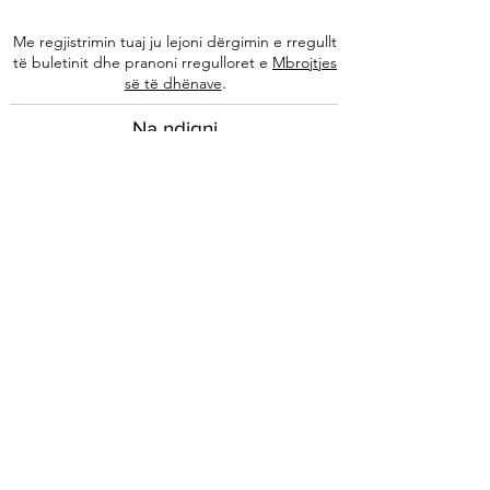
Me regjistrimin tuaj ju lejoni dërgimin e rregullt
të buletinit dhe pranoni rregulloret e
Mbrojtjes
.
së të dhënave
Na ndiqni
Informacione
Rreth nesh
Ekipi ynë
Autorët tanë
Këshilla të specializuara
Kontakti
Arkivi i buletinit
Ligjore
Impressum