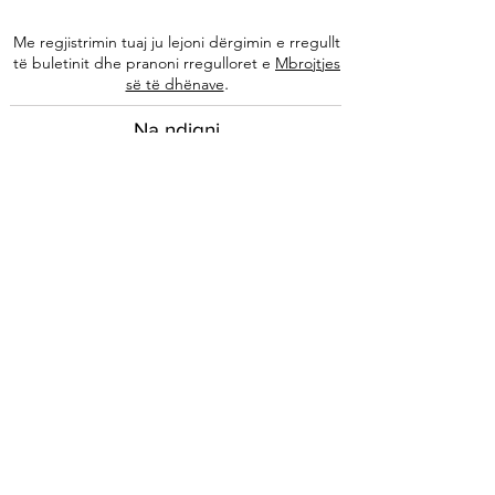
Me regjistrimin tuaj ju lejoni dërgimin e rregullt
të buletinit dhe pranoni rregulloret e
Mbrojtjes
.
së të dhënave
Na ndiqni
Informacione
Rreth nesh
Ekipi ynë
Autorët tanë
Këshilla të specializuara
Kontakti
Arkivi i buletinit
Ligjore
Impressum