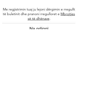
Me regjistrimin tuaj ju lejoni dërgimin e rregullt
të buletinit dhe pranoni rregulloret e
Mbrojtjes
.
së të dhënave
Na ndiqni
Informacione
Rreth nesh
Ekipi ynë
Autorët tanë
Këshilla të specializuara
Kontakti
Arkivi i buletinit
Ligjore
Impressum