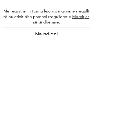
Me regjistrimin tuaj ju lejoni dërgimin e rregullt
të buletinit dhe pranoni rregulloret e
Mbrojtjes
.
së të dhënave
Na ndiqni
Informacione
Rreth nesh
Ekipi ynë
Autorët tanë
Këshilla të specializuara
Kontakti
Arkivi i buletinit
Ligjore
Impressum