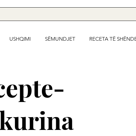
USHQIMI
SËMUNDJET
RECETA TË SHËND
cepte-
ekurina