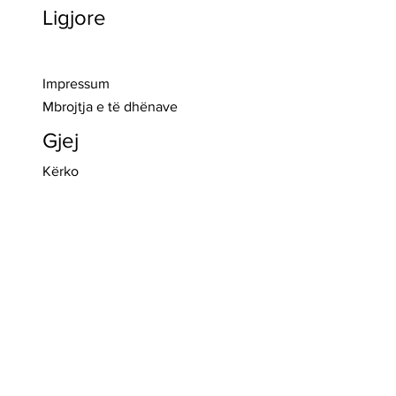
Ligjore
>> Regjistro
Impressum
Mbrojtja e të dhënave
Gjej
Kërko