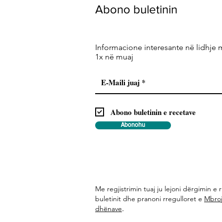
Abono buletinin
Informacione interesante në lidhje 
1x në muaj
Abono buletinin e recetave
Abonohu
Me regjistrimin tuaj ju lejoni dërgimin e r
buletinit dhe pranoni rregulloret e
Mbroj
.
dhënave