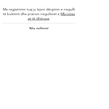
Me regjistrimin tuaj ju lejoni dërgimin e rregullt
të buletinit dhe pranoni rregulloret e
Mbrojtjes
.
së të dhënave
Na ndiqni
Informacione
Rreth nesh
Ekipi ynë
Autorët tanë
Këshilla të specializuara
Kontakti
Arkivi i buletinit
Ligjore
Impressum