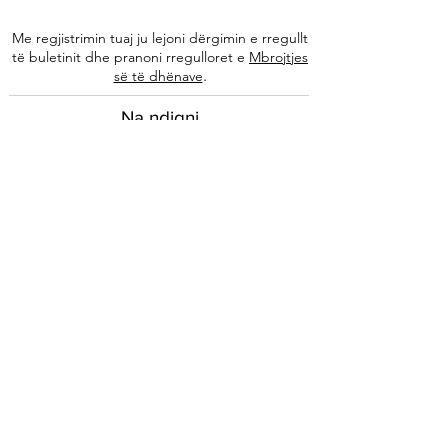
Me regjistrimin tuaj ju lejoni dërgimin e rregullt
të buletinit dhe pranoni rregulloret e
Mbrojtjes
.
së të dhënave
Na ndiqni
Informacione
Rreth nesh
Ekipi ynë
Autorët tanë
Këshilla të specializuara
Kontakti
Arkivi i buletinit
Ligjore
Impressum