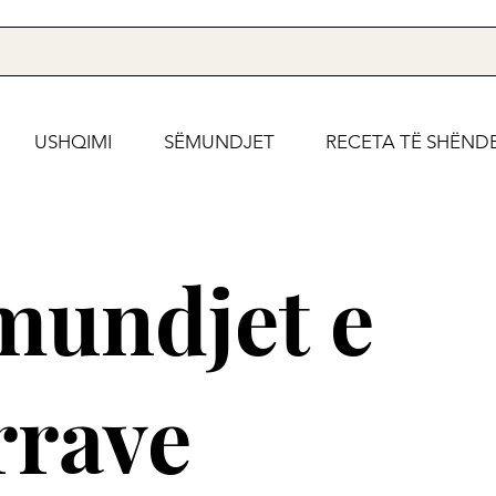
USHQIMI
SËMUNDJET
RECETA TË SHËND
mundjet e
rrave