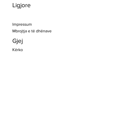
Ligjore
>> Regjistro
Impressum
Mbrojtja e të dhënave
Gjej
Kërko