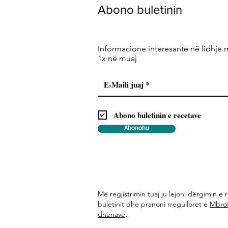
Abono buletinin
Informacione interesante në lidhje 
1x në muaj
Abono buletinin e recetave
Abonohu
Me regjistrimin tuaj ju lejoni dërgimin e r
buletinit dhe pranoni rregulloret e
Mbroj
.
dhënave