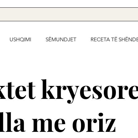
USHQIMI
SËMUNDJET
RECETA TË SHËND
tet kryesor
lla me oriz