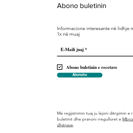
Abono buletinin
Informacione interesante në lidhje 
1x në muaj
Abono buletinin e recetave
Abonohu
Me regjistrimin tuaj ju lejoni dërgimin e r
buletinit dhe pranoni rregulloret e
Mbroj
.
dhënave