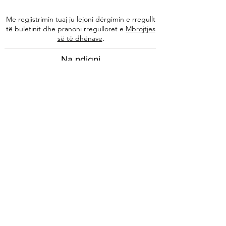
Me regjistrimin tuaj ju lejoni dërgimin e rregullt
të buletinit dhe pranoni rregulloret e
Mbrojtjes
.
së të dhënave
Na ndiqni
Informacione
Rreth nesh
Ekipi ynë
Autorët tanë
Këshilla të specializuara
Kontakti
Arkivi i buletinit
Ligjore
Impressum