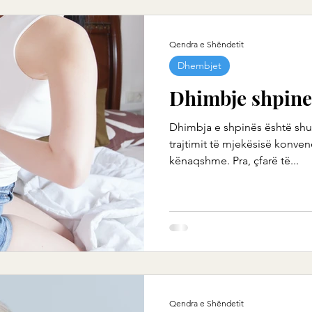
Qendra e Shëndetit
Dhembjet
Dhimbje shpine:
Dhimbja e shpinës është sh
trajtimit të mjekësisë konve
kënaqshme. Pra, çfarë të...
Qendra e Shëndetit