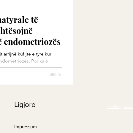
atyrale të
ehtësojnë
ë endometriozës
arrijnë kufijtë e tyre kur
ndometriozës. Por ka 6
.
Ligjore
>> Regjistro
Impressum