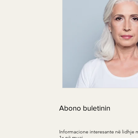
Abono buletinin
Informacione interesante në lidhje 
1x në muaj