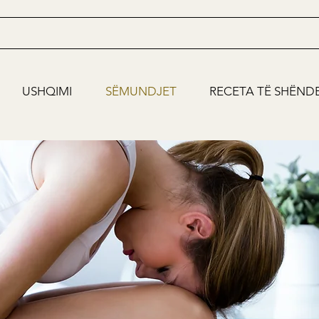
USHQIMI
SËMUNDJET
RECETA TË SHËND