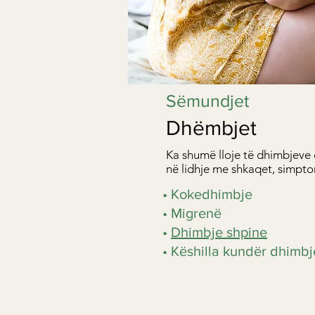
Sëmundjet
Dhëmbjet
Ka shumë lloje të dhimbjeve
në lidhje me shkaqet, simpto
• Kokedhimbje
• Migrenë
•
Dhimbje shpine
• Këshilla kundër dhimbj