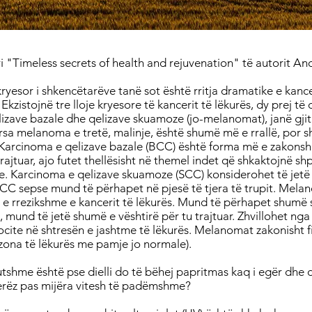
bri "Timeless secrets of health and rejuvenation" të autorit A
ryesor i shkencëtarëve tanë sot është rritja dramatike e kance
 Ekzistojnë tre lloje kryesore të kancerit të lëkurës, dy prej të c
izave bazale dhe qelizave skuamoze (jo-melanomat), janë gjit
sa melanoma e tretë, malinje, është shumë më e rrallë, por
(Karcinoma e qelizave bazale (BCC) është forma më e zakons
rajtuar, ajo futet thellësisht në themel indet që shkaktojnë sh
e. Karcinoma e qelizave skuamoze (SCC) konsiderohet të jetë
CC sepse mund të përhapet në pjesë të tjera të trupit. Mela
e rrezikshme e kancerit të lëkurës. Mund të përhapet shumë 
 mund të jetë shumë e vështirë për tu trajtuar. Zhvillohet nga 
cite në shtresën e jashtme të lëkurës. Melanomat zakonisht fi
zona të lëkurës me pamje jo normale).
tshme është pse dielli do të bëhej papritmas kaq i egër dhe d
erëz pas mijëra vitesh të padëmshme?