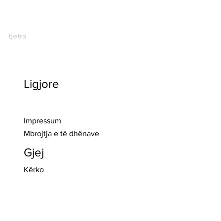
tjetra
Ligjore
>> Regjistro
Impressum
Mbrojtja e të dhënave
Gjej
Kërko