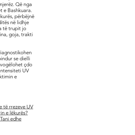
 njerëz. Që nga
et e Bashkuara.
ëkurës, përbëjnë
itës në lidhje
të trupit jo
na, goja, trakti
ë diagnostikohen
indur se dielli
 zvogëlohet çdo
intensiteti UV
ktimin e
e të rrezeve UV
in e lëkurës?
Tani edhe