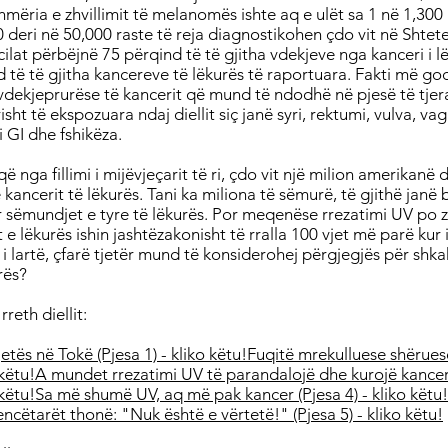
shmëria e zhvillimit të melanomës ishte aq e ulët sa 1 në 1,300
00 deri në 50,000 raste të reja diagnostikohen çdo vit në Shtet
ilat përbëjnë 75 përqind të të gjitha vdekjeve nga kanceri i l
 të të gjitha kancereve të lëkurës të raportuara. Fakti më god
dekjeprurëse të kancerit që mund të ndodhë në pjesë të tjera 
 të ekspozuara ndaj diellit siç janë syri, rektumi, vulva, vagi
ti GI dhe fshikëza.
që nga fillimi i mijëvjeçarit të ri, çdo vit një milion amerikan
kancerit të lëkurës. Tani ka miliona të sëmurë, të gjithë janë b
ër sëmundjet e tyre të lëkurës. Por meqenëse rrezatimi UV po
 e lëkurës ishin jashtëzakonisht të rralla 100 vjet më parë kur 
i lartë, çfarë tjetër mund të konsiderohej përgjegjës për shka
rës?
rreth diellit:
 jetës në Tokë (Pjesa 1) - kliko këtu!
Fuqitë mrekulluese shërues
 këtu!
A mundet rrezatimi UV të parandalojë dhe kurojë kancer
 këtu!
Sa më shumë UV, aq më pak kancer (Pjesa 4) - kliko këtu!
ncëtarët thonë: "Nuk është e vërtetë!" (Pjesa 5) - kliko këtu!