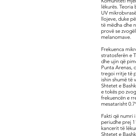
Komuniteti mjek
lëkurës. Teoria
UV mikrobvrasës
llojeve, duke p
të mëdha dhe nu
provë se zvogëli
melanomave.
Frekuenca mikro
stratosferën e 
dhe ujin që pimë
Punta Arenas, q
tregoi rritje t
ishin shumë të 
Shtetet e Bashk
e tokës po zvog
frekuencën e rr
mesatarisht 0.7
Fakti që numri 
periudhe prej 1
kancerit të lëk
Shtetet e Bashk