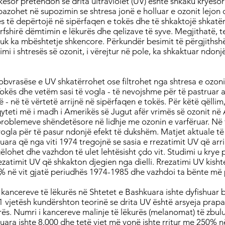
ësor pretendon se drita ultraviolet (UV) është shkaku kryesor 
 bazohet në supozimin se shtresa jonë e holluar e ozonit lejo
 të depërtojë në sipërfaqen e tokës dhe të shkaktojë shkatërr
ërfshirë dëmtimin e lëkurës dhe qelizave të syve. Megjithatë, t
k ka mbështetje shkencore. Përkundër besimit të përgjithsh
mi i shtresës së ozonit, i vërejtur në pole, ka shkaktuar ndonjë 
bvrasëse e UV shkatërrohet ose filtrohet nga shtresa e ozoni
Tokës dhe vetëm sasi të vogla - të nevojshme për të pastruar a
 - në të vërtetë arrijnë në sipërfaqen e tokës. Për këtë qëllim,
yteti më i madh i Amerikës së Jugut afër vrimës së ozonit në 
ë problemeve shëndetësore në lidhje me ozonin e varfëruar. Në
vogla për të pasur ndonjë efekt të dukshëm. Matjet aktuale t
uara që nga viti 1974 tregojnë se sasia e rrezatimit UV që arr
ëlohet dhe vazhdon të ulet lehtësisht çdo vit. Studimi u krye 
ezatimit UV që shkakton djegien nga dielli. Rrezatimi UV kisht
% në vit gjatë periudhës 1974-1985 dhe vazhdoi ta bënte më 
i kancereve të lëkurës në Shtetet e Bashkuara ishte dyfishuar 
1 vjetësh kundërshton teorinë se drita UV është arsyeja prap
urës. Numri i kancereve malinje të lëkurës (melanomat) të zbu
uara ishte 8,000 dhe tetë vjet më vonë ishte rritur me 250% 