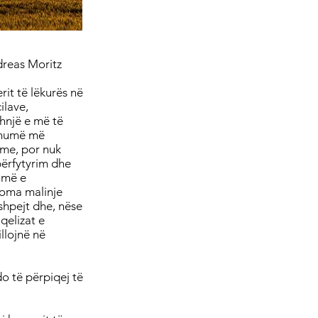
ndreas Moritz
rit të lëkurës në
ilave,
hnjë e më të
 shumë më
hme, por nuk
përfytyrim dhe
 më e
noma malinje
shpejt dhe, nëse
qelizat e
llojnë në
o të përpiqej të