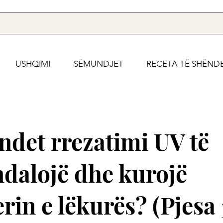
USHQIMI
SËMUNDJET
RECETA TË SHËND
det rrezatimi UV të
dalojë dhe kurojë
rin e lëkurës? (Pjesa 