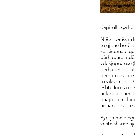
Kapitull nga li
Një shqetësim k
të gjithë botën.
karcinoma e qel
përhapura, ndër
vdekjeprurëse 
përhapet. E pat
dëmtime serioz
rrezikshme se B
është forma më 
nuk kapet herët,
quajtura melano
nishane ose në 
Pyetja më e ngu
vriste shumë nj