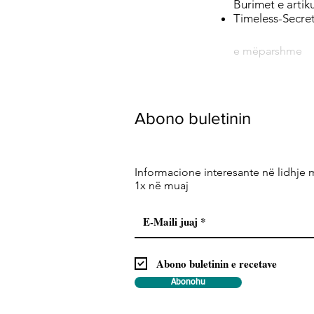
Burimet e artikul
Timeless-Secre
e mëparshme
Abono buletinin
Informacione interesante në lidhje 
1x në muaj
Abono buletinin e recetave
Abonohu