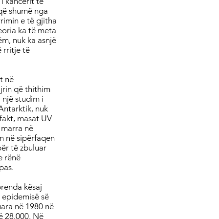
i kancerit të
n që shumë nga
imin e të gjitha
eoria ka të meta
ëm, nuk ka asnjë
rritje të
t në
jrin që thithim
 një studim i
Antarktik, nuk
 fakt, masat UV
ë marra në
in në sipërfaqen
për të zbuluar
e rënë
pas.
brenda kësaj
a epidemisë së
luara në 1980 në
në 28,000. Në