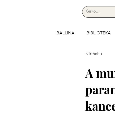
BALLINA
BIBLIOTEKA
< kthehu
A mun
paran
kance