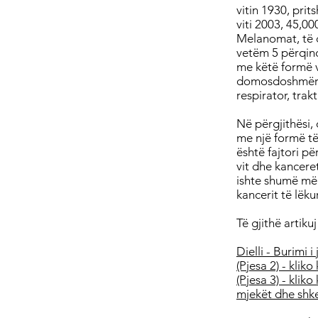
vitin 1930, prit
viti 2003, 45,0
Melanomat, të c
vetëm 5 përqind
me këtë formë v
domosdoshmërisht
respirator, trak
Në përgjithësi, 
me një formë të 
është fajtori p
vit dhe kanceret
ishte shumë më 
kancerit të lëku
Të gjithë artikuj 
Dielli - Burimi i
(Pjesa 2) - kliko
(Pjesa 3) - kliko
mjekët dhe shke