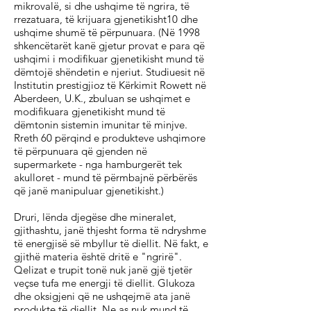
mikrovalë, si dhe ushqime të ngrira, të
rrezatuara, të krijuara gjenetikisht10 dhe
ushqime shumë të përpunuara. (Në 1998
shkencëtarët kanë gjetur provat e para që
ushqimi i modifikuar gjenetikisht mund të
dëmtojë shëndetin e njeriut. Studiuesit në
Institutin prestigjioz të Kërkimit Rowett në
Aberdeen, U.K., zbuluan se ushqimet e
modifikuara gjenetikisht mund të
dëmtonin sistemin imunitar të minjve.
Rreth 60 përqind e produkteve ushqimore
të përpunuara që gjenden në
supermarkete - nga hamburgerët tek
akulloret - mund të përmbajnë përbërës
që janë manipuluar gjenetikisht.)
Druri, lënda djegëse dhe mineralet,
gjithashtu, janë thjesht forma të ndryshme
të energjisë së mbyllur të diellit. Në fakt, e
gjithë materia është dritë e "ngrirë".
Qelizat e trupit tonë nuk janë gjë tjetër
veçse tufa me energji të diellit. Glukoza
dhe oksigjeni që ne ushqejmë ata janë
produkte të diellit. Ne as nuk mund të