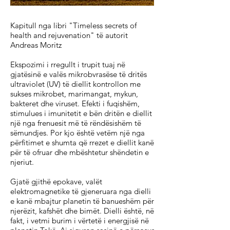
Kapitull nga libri "Timeless secrets of
health and rejuvenation" të autorit
Andreas Moritz
Ekspozimi i rregullt i trupit tuaj në
gjatësinë e valës mikrobvrasëse të dritës
ultraviolet (UV) të diellit kontrollon me
sukses mikrobet, marimangat, mykun,
bakteret dhe viruset. Efekti i fuqishëm,
stimulues i imunitetit e bën dritën e diellit
një nga frenuesit më të rëndësishëm të
sëmundjes. Por kjo është vetëm një nga
përfitimet e shumta që rrezet e diellit kanë
për të ofruar dhe mbështetur shëndetin e
njeriut.
Gjatë gjithë epokave, valët
elektromagnetike të gjeneruara nga dielli
e kanë mbajtur planetin të banueshëm për
njerëzit, kafshët dhe bimët. Dielli është, në
fakt, i vetmi burim i vërtetë i energjisë në