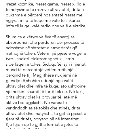
rrezet kozmike, rrezet gama, rrezet x, lloje
të ndryshme të rrezeve ultraviolet, drita e
dukshme e përbërë nga shtatë rrezet me
ngjyra, infra të kuqe me valë të shkurtër,
infra të kuqe, valë radio dhe valë elektrike.
Shumica e këtyre valëve të energjisë
absorbohen dhe përdoren për procese të
ndryshme në shtresat e atmosferës që
rrethojnë tokën. Vetëm një pjesë e vogël e
tyre - spektri elektromagnetik - arrin
sipërfaqen e tokës. Sidoqoftë, syri i njeriut
mund të perceptojë vetëm rreth një
përqind të tij. Megjithëse nuk jemi në
gjendje të shohim ndonjë nga valët
ultraviolet dhe infra të kuqe, ato ushtrojnë
një ndikim shumë të fortë tek ne. Në fakt,
drita ultraviolet ka provuar të jetë më
aktive biologjikisht. Në varësi të
vendndodhjes së tokës dhe stinës, drita
ultraviolet dhe, natyrisht, të gjitha pjesët e
tjera të dritës, ndryshojnë në intensitet.
Kjo lejon që të gjitha format e jetës të