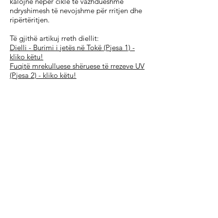
kalojnë nëpër cikle të vazhdueshme
ndryshimesh të nevojshme për rritjen dhe
ripërtëritjen.
Të gjithë artikuj rreth diellit:
Dielli - Burimi i jetës në Tokë (Pjesa 1) -
kliko këtu!
Fuqitë mrekulluese shëruese të rrezeve UV
(Pjesa 2) - kliko këtu!
A mundet rrezatimi UV të parandalojë dhe
kurojë kancerin e lëkurës? (Pjesa 3) - kliko
këtu!
Sa më shumë UV, aq më pak kancer (Pjesa
4) - kliko këtu!
Tani edhe mjekët dhe shkencëtarët thonë:
"Nuk është e vërtetë!" (Pjesa 5) - kliko
këtu!
Burimet e artikullit:
Timeless-Secrets-of-Health-Rejuvenation -
Andreas Moritz
e mëparshme
tjetra