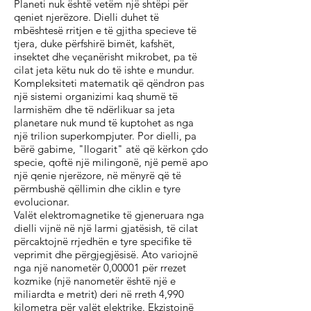
Planeti nuk është vetëm një shtëpi për
qeniet njerëzore. Dielli duhet të
mbështesë rritjen e të gjitha specieve të
tjera, duke përfshirë bimët, kafshët,
insektet dhe veçanërisht mikrobet, pa të
cilat jeta këtu nuk do të ishte e mundur.
Kompleksiteti matematik që qëndron pas
një sistemi organizimi kaq shumë të
larmishëm dhe të ndërlikuar sa jeta
planetare nuk mund të kuptohet as nga
një trilion superkompjuter. Por dielli, pa
bërë gabime, "llogarit" atë që kërkon çdo
specie, qoftë një milingonë, një pemë apo
një qenie njerëzore, në mënyrë që të
përmbushë qëllimin dhe ciklin e tyre
evolucionar.
Valët elektromagnetike të gjeneruara nga
dielli vijnë në një larmi gjatësish, të cilat
përcaktojnë rrjedhën e tyre specifike të
veprimit dhe përgjegjësisë. Ato variojnë
nga një nanometër 0,00001 për rrezet
kozmike (një nanometër është një e
miliardta e metrit) deri në rreth 4,990
kilometra për valët elektrike. Ekzistojnë