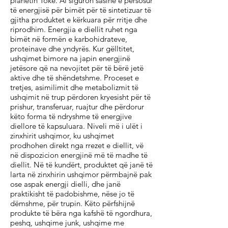
planetin Tokë. Ai siguron sasinë e përsosur
të energjisë për bimët për të sintetizuar të
gjitha produktet e kërkuara për rritje dhe
riprodhim. Energjia e diellit ruhet nga
bimët në formën e karbohidrateve,
proteinave dhe yndyrës. Kur gëlltitet,
ushqimet bimore na japin energjinë
jetësore që na nevojitet për të bërë jetë
aktive dhe të shëndetshme. Proceset e
tretjes, asimilimit dhe metabolizmit të
ushqimit në trup përdoren kryesisht për të
prishur, transferuar, ruajtur dhe përdorur
këto forma të ndryshme të energjive
diellore të kapsuluara. Niveli më i ulët i
zinxhirit ushqimor, ku ushqimet
prodhohen direkt nga rrezet e diellit, vë
në dispozicion energjinë më të madhe të
diellit. Në të kundërt, produktet që janë të
larta në zinxhirin ushqimor përmbajnë pak
ose aspak energji dielli, dhe janë
praktikisht të padobishme, nëse jo të
dëmshme, për trupin. Këto përfshijnë
produkte të bëra nga kafshë të ngordhura,
peshq, ushqime junk, ushqime me