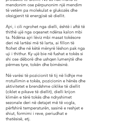
mendonim ose përpunonim një mendim
të vetëm pa molekulat e glukozës dhe
oksigjenit të energjisë së diellit.
Ajri, i cili ngrohet nga dielli, është i aftë të
thithë ujë nga oqeanet ndërsa kalon mbi
ta. Ndërsa ajri lëviz mbi masat tokësore
deri në lartësi më të larta, ai fillon të
ftohet dhe në këtë mënyrë lëshon pak nga
uji i thithur. Ky ujë bie në fushat e tokës si
shi ose dëborë dhe ushqen lumenjtë dhe
përmes tyre, tokën dhe bimësinë.
Në varësi të pozicionit të tij në lidhje me
rrotullimin e tokës, pozicionin e hënës dhe
aktivitetet e brendshme ciklike të diellit
(ciklet e pikave të diellit), dielli krijon
klimën e tërë tokës dhe ndryshimet
sezonale deri në detajet më të vogla,
përfshirë temperaturën, sasinë e reshjet e
shiut, formimi i reve, periudhat e
thatësisë, etj.