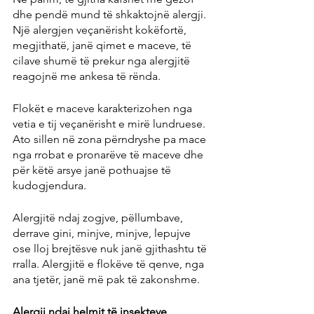
dhe pendë mund të shkaktojnë alergji. 
Një alergjen veçanërisht kokëfortë, 
megjithatë, janë qimet e maceve, të 
cilave shumë të prekur nga alergjitë 
reagojnë me ankesa të rënda.
Flokët e maceve karakterizohen nga 
vetia e tij veçanërisht e mirë lundruese. 
Ato sillen në zona përndryshe pa mace 
nga rrobat e pronarëve të maceve dhe 
për këtë arsye janë pothuajse të 
kudogjendura.
Alergjitë ndaj zogjve, pëllumbave, 
derrave gini, minjve, minjve, lepujve 
ose lloj brejtësve nuk janë gjithashtu të 
rralla. Alergjitë e flokëve të qenve, nga 
ana tjetër, janë më pak të zakonshme.
Alergji ndaj helmit të insekteve