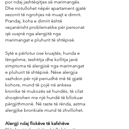
por ndaj jashtëqitjes së marimangës. 
Dhe rrotullohet nëpër apartament gjatë 
sezonit të ngrohjes në muajt e dimrit. 
Prandaj, koha e dimrit është 
veçanërisht problematike për personat 
që vuajnë nga alergjitë nga 
marimangat e pluhurit të shtëpisë.
Sytë e përlotur ose kruajtës, hunda e 
lëngshme, teshtitja dhe kollitja janë 
simptoma të alergjisë nga marimangat 
e pluhurit të shtëpisë. Nëse alergjia 
vazhdon për një periudhë më të gjatë 
kohore, mund të çojë në ankesa 
kronike të mukozës së hundës, të cilat 
shoqërohen me një hundë të bllokuar 
përgjithmonë. Në raste të rënda, astma 
alergjike bronkiale mund të zhvillohet.
Alergji ndaj flokëve të kafshëve