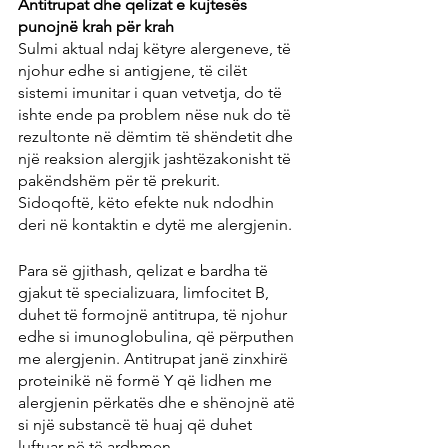
Antitrupat dhe qelizat e kujtesës 
punojnë krah për krah
Sulmi aktual ndaj këtyre alergeneve, të 
njohur edhe si antigjene, të cilët 
sistemi imunitar i quan vetvetja, do të 
ishte ende pa problem nëse nuk do të 
rezultonte në dëmtim të shëndetit dhe 
një reaksion alergjik jashtëzakonisht të 
pakëndshëm për të prekurit. 
Sidoqoftë, këto efekte nuk ndodhin 
deri në kontaktin e dytë me alergjenin.
Para së gjithash, qelizat e bardha të 
gjakut të specializuara, limfocitet B, 
duhet të formojnë antitrupa, të njohur 
edhe si imunoglobulina, që përputhen 
me alergjenin. Antitrupat janë zinxhirë 
proteinikë në formë Y që lidhen me 
alergjenin përkatës dhe e shënojnë atë 
si një substancë të huaj që duhet 
luftuar në të ardhmen.