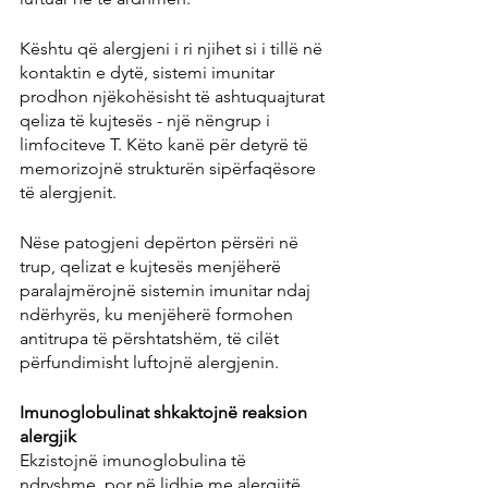
Kështu që alergjeni i ri njihet si i tillë në 
kontaktin e dytë, sistemi imunitar 
prodhon njëkohësisht të ashtuquajturat 
qeliza të kujtesës - një nëngrup i 
limfociteve T. Këto kanë për detyrë të 
memorizojnë strukturën sipërfaqësore 
të alergjenit.
Nëse patogjeni depërton përsëri në 
trup, qelizat e kujtesës menjëherë 
paralajmërojnë sistemin imunitar ndaj 
ndërhyrës, ku menjëherë formohen 
antitrupa të përshtatshëm, të cilët 
përfundimisht luftojnë alergjenin.
Imunoglobulinat shkaktojnë reaksion 
alergjik
Ekzistojnë imunoglobulina të 
ndryshme, por në lidhje me alergjitë, 