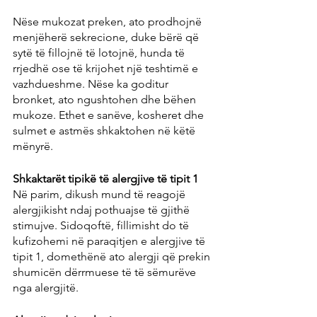
Nëse mukozat preken, ato prodhojnë 
menjëherë sekrecione, duke bërë që 
sytë të fillojnë të lotojnë, hunda të 
rrjedhë ose të krijohet një teshtimë e 
vazhdueshme. Nëse ka goditur 
bronket, ato ngushtohen dhe bëhen 
mukoze. Ethet e sanëve, kosheret dhe 
sulmet e astmës shkaktohen në këtë 
mënyrë.
Shkaktarët tipikë të alergjive të tipit 1
Në parim, dikush mund të reagojë 
alergjikisht ndaj pothuajse të gjithë 
stimujve. Sidoqoftë, fillimisht do të 
kufizohemi në paraqitjen e alergjive të 
tipit 1, domethënë ato alergji që prekin 
shumicën dërrmuese të të sëmurëve 
nga alergjitë.