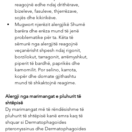
reagojnë edhe ndaj drithërave, 
bizeleve, fasuleve, thjerrëzave, 
sojës dhe kikirikëve.
Mugwort njerëzit alergjikë Shumë 
barëra dhe erëza mund të jenë 
problematike për ta. Këta të 
sëmurë nga alergjitë reagojnë 
veçanërisht shpesh ndaj rigonit, 
borzilokut, tarragonit, arrëmyshkut, 
piperit të bardhë, paprikës dhe 
kamomilit. Por selino, karrota, 
kopër dhe domate gjithashtu 
mund të shkaktojnë reagime.
Alergji nga marimangat e pluhurit të 
shtëpisë
Dy marimangat më të rëndësishme të 
pluhurit të shtëpisë kanë emra kaq të 
shquar si Dermatophagoides 
pteronyssinus dhe Dermatophagoides 