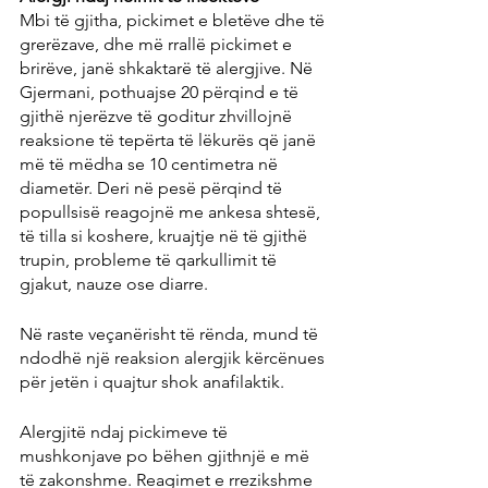
Mbi të gjitha, pickimet e bletëve dhe të 
grerëzave, dhe më rrallë pickimet e 
brirëve, janë shkaktarë të alergjive. Në 
Gjermani, pothuajse 20 përqind e të 
gjithë njerëzve të goditur zhvillojnë 
reaksione të tepërta të lëkurës që janë 
më të mëdha se 10 centimetra në 
diametër. Deri në pesë përqind të 
popullsisë reagojnë me ankesa shtesë, 
të tilla si koshere, kruajtje në të gjithë 
trupin, probleme të qarkullimit të 
gjakut, nauze ose diarre.
Në raste veçanërisht të rënda, mund të 
ndodhë një reaksion alergjik kërcënues 
për jetën i quajtur shok anafilaktik.
Alergjitë ndaj pickimeve të 
mushkonjave po bëhen gjithnjë e më 
të zakonshme. Reagimet e rrezikshme 