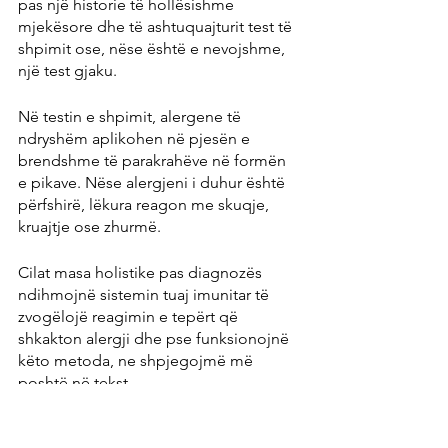
pas një historie të hollësishme 
mjekësore dhe të ashtuquajturit test të 
shpimit ose, nëse është e nevojshme, 
një test gjaku.
Në testin e shpimit, alergene të 
ndryshëm aplikohen në pjesën e 
brendshme të parakrahëve në formën 
e pikave. Nëse alergjeni i duhur është 
përfshirë, lëkura reagon me skuqje, 
kruajtje ose zhurmë.
Cilat masa holistike pas diagnozës 
ndihmojnë sistemin tuaj imunitar të 
zvogëlojë reagimin e tepërt që 
shkakton alergji dhe pse funksionojnë 
këto metoda, ne shpjegojmë më 
poshtë në tekst.
Alergjitë e tipit 4 shfaqen shumë vonë