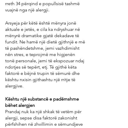
rreth 34 përqind e popullsisë tashmë 
vuajnë nga një alergji.
Arsyeja për këtë është mënyra jonë 
aktuale e jetës, e cila ka ndryshuar në 
mënyrë dramatike gjatë dekadave të 
fundit. Ne hamë një dietë gjithnjë e më 
të pashëndetshme, jemi vazhdimisht 
nën stres, e teprojmë me higjenën 
tonë personale, jemi të ekspozuar ndaj 
ndotjes së tepërt, etj. Të gjithë këta 
faktorë e bëjnë trupin të sëmurë dhe 
kështu nxisin gjithashtu një rritje të 
alergjive.
Kështu një substancë e padëmshme 
bëhet alergjen
Prandaj nuk ka një shkak të vetëm për 
alergji, sepse disa faktorë zakonisht 
përfshihen në zhvillimin e sëmundjeve 