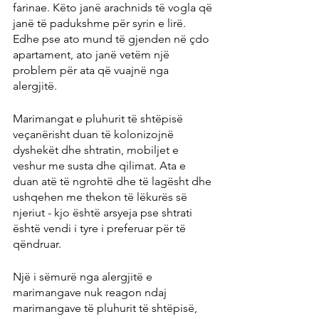
farinae. Këto janë arachnids të vogla që 
janë të padukshme për syrin e lirë. 
Edhe pse ato mund të gjenden në çdo 
apartament, ato janë vetëm një 
problem për ata që vuajnë nga 
alergjitë.
Marimangat e pluhurit të shtëpisë 
veçanërisht duan të kolonizojnë 
dyshekët dhe shtratin, mobiljet e 
veshur me susta dhe qilimat. Ata e 
duan atë të ngrohtë dhe të lagësht dhe 
ushqehen me thekon të lëkurës së 
njeriut - kjo është arsyeja pse shtrati 
është vendi i tyre i preferuar për të 
qëndruar.
Një i sëmurë nga alergjitë e 
marimangave nuk reagon ndaj 
marimangave të pluhurit të shtëpisë, 