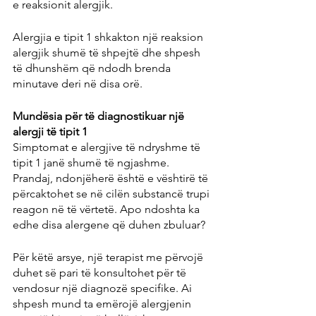
e reaksionit alergjik.
Alergjia e tipit 1 shkakton një reaksion 
alergjik shumë të shpejtë dhe shpesh 
të dhunshëm që ndodh brenda 
minutave deri në disa orë.
Mundësia për të diagnostikuar një 
alergji të tipit 1
Simptomat e alergjive të ndryshme të 
tipit 1 janë shumë të ngjashme. 
Prandaj, ndonjëherë është e vështirë të 
përcaktohet se në cilën substancë trupi 
reagon në të vërtetë. Apo ndoshta ka 
edhe disa alergene që duhen zbuluar?
Për këtë arsye, një terapist me përvojë 
duhet së pari të konsultohet për të 
vendosur një diagnozë specifike. Ai 
shpesh mund ta emërojë alergjenin 