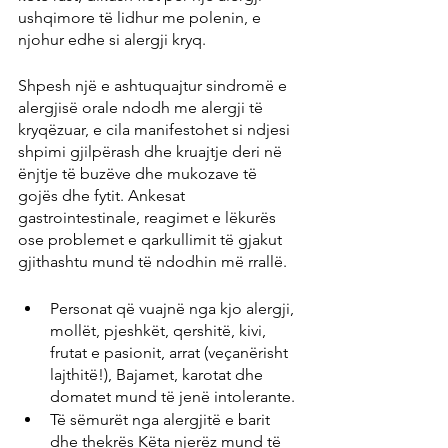
ushqimore të lidhur me polenin, e 
njohur edhe si alergji kryq.
Shpesh një e ashtuquajtur sindromë e 
alergjisë orale ndodh me alergji të 
kryqëzuar, e cila manifestohet si ndjesi 
shpimi gjilpërash dhe kruajtje deri në 
ënjtje të buzëve dhe mukozave të 
gojës dhe fytit. Ankesat 
gastrointestinale, reagimet e lëkurës 
ose problemet e qarkullimit të gjakut 
gjithashtu mund të ndodhin më rrallë.
Personat që vuajnë nga kjo alergji, 
mollët, pjeshkët, qershitë, kivi, 
frutat e pasionit, arrat (veçanërisht 
lajthitë!), Bajamet, karotat dhe 
domatet mund të jenë intolerante.
Të sëmurët nga alergjitë e barit 
dhe thekrës Këta njerëz mund të 