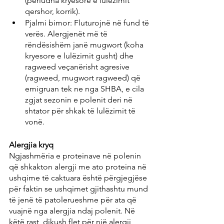
(periudha kryesore e lulëzimit 
qershor, korrik).
Pjalmi bimor: Fluturojnë në fund të 
verës. Alergjenët më të 
rëndësishëm janë mugwort (koha 
kryesore e lulëzimit gusht) dhe 
ragweed veçanërisht agresive 
(ragweed, mugwort ragweed) që 
emigruan tek ne nga SHBA, e cila 
zgjat sezonin e polenit deri në 
shtator për shkak të lulëzimit të 
vonë.
Alergjia kryq
Ngjashmëria e proteinave në polenin 
që shkakton alergji me ato proteina në 
ushqime të caktuara është përgjegjëse 
për faktin se ushqimet gjithashtu mund 
të jenë të patolerueshme për ata që 
vuajnë nga alergjia ndaj polenit. Në 
këtë rast, dikush flet për një alergji 