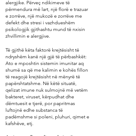
alergjike. Përveç ndikimeve të 
përmendura më lart, një florë e trazuar 
e zorrëve, një mukozë e zorrëve me 
defekt dhe stresi i vazhdueshëm 
psikologjik gjithashtu mund të nxisin 
zhvillimin e alergjive.
Të gjithë këta faktorë krejtësisht të 
ndryshëm kanë një gjë të përbashkët: 
Ato e mposhtin sistemin imunitar aq 
shumë sa që me kalimin e kohës fillon 
të reagojë krejtësisht në mënyrë të 
papërshtatshme. Në këtë situatë, 
qelizat imune nuk sulmojnë më vetëm 
bakteret, viruset, kërpudhat dhe 
dëmtuesit e tjerë, por papritmas 
luftojnë edhe substanca të 
padëmshme si poleni, pluhuri, qimet e 
kafshëve, etj.