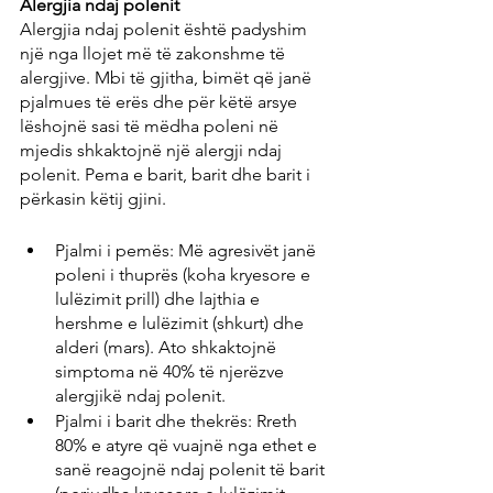
Alergjia ndaj polenit
Alergjia ndaj polenit është padyshim 
një nga llojet më të zakonshme të 
alergjive. Mbi të gjitha, bimët që janë 
pjalmues të erës dhe për këtë arsye 
lëshojnë sasi të mëdha poleni në 
mjedis shkaktojnë një alergji ndaj 
polenit. Pema e barit, barit dhe barit i 
përkasin këtij gjini.
Pjalmi i pemës: Më agresivët janë 
poleni i thuprës (koha kryesore e 
lulëzimit prill) dhe lajthia e 
hershme e lulëzimit (shkurt) dhe 
alderi (mars). Ato shkaktojnë 
simptoma në 40% të njerëzve 
alergjikë ndaj polenit.
Pjalmi i barit dhe thekrës: Rreth 
80% e atyre që vuajnë nga ethet e 
sanë reagojnë ndaj polenit të barit 