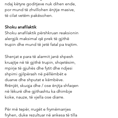
ndaj këtyre goditjeve nuk dihen ende, 
por mund të zhvillohen ënjtje masive, 
të cilat vetëm pakësohen.
Shoku anafilaktik
Shoku anafilaktik përshkruan reaksionin 
alergjik maksimal që prek të gjithë 
trupin dhe mund të jetë fatal pa trajtim.
Shenjat e para të alarmit janë shpesh 
kruajtje në të gjithë trupin, shqetësim, 
mpirje të gjuhës dhe fytit dhe ndjesi 
shpimi gjilpërash në pëllëmbët e 
duarve dhe shputat e këmbëve. 
Rrënjët, skuqja dhe / ose ënjtja shfaqen 
në lëkurë dhe gjithashtu ka dhimbje 
koke, nauze, të vjella ose diarre.
Për më tepër, rrugët e frymëmarrjes 
fryhen, duke rezultuar në ankesa të tilla 