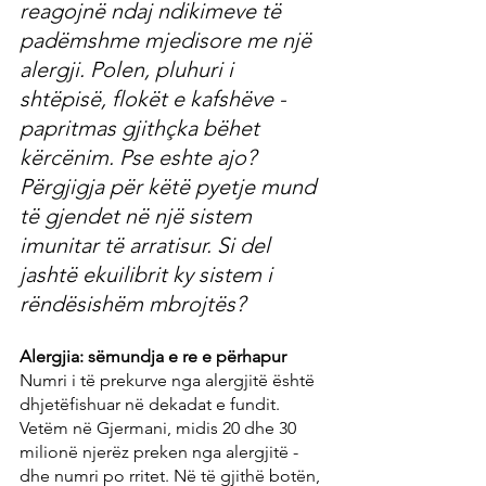
reagojnë ndaj ndikimeve të 
padëmshme mjedisore me një 
alergji. Polen, pluhuri i 
shtëpisë, flokët e kafshëve - 
papritmas gjithçka bëhet 
kërcënim. Pse eshte ajo? 
Përgjigja për këtë pyetje mund 
të gjendet në një sistem 
imunitar të arratisur. Si del 
jashtë ekuilibrit ky sistem i 
rëndësishëm mbrojtës?
Alergjia: sëmundja e re e përhapur
Numri i të prekurve nga alergjitë është 
dhjetëfishuar në dekadat e fundit. 
Vetëm në Gjermani, midis 20 dhe 30 
milionë njerëz preken nga alergjitë - 
dhe numri po rritet. Në të gjithë botën, 