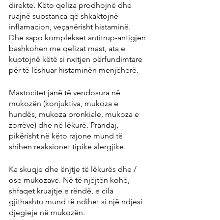
direkte. Këto qeliza prodhojnë dhe 
ruajnë substanca që shkaktojnë 
inflamacion, veçanërisht histaminë. 
Dhe sapo komplekset antitrup-antigjen 
bashkohen me qelizat mast, ata e 
kuptojnë këtë si nxitjen përfundimtare 
për të lëshuar histaminën menjëherë.
Mastocitet janë të vendosura në 
mukozën (konjuktiva, mukoza e 
hundës, mukoza bronkiale, mukoza e 
zorrëve) dhe në lëkurë. Prandaj, 
pikërisht në këto rajone mund të 
shihen reaksionet tipike alergjike.
Ka skuqje dhe ënjtje të lëkurës dhe / 
ose mukozave. Në të njëjtën kohë, 
shfaqet kruajtje e rëndë, e cila 
gjithashtu mund të ndihet si një ndjesi 
djegieje në mukozën.