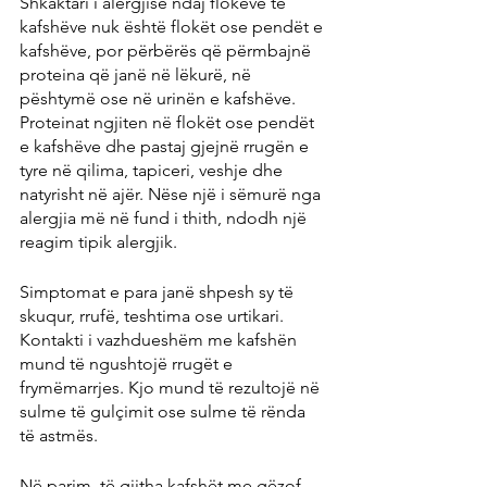
Shkaktari i alergjisë ndaj flokëve të 
kafshëve nuk është flokët ose pendët e 
kafshëve, por përbërës që përmbajnë 
proteina që janë në lëkurë, në 
pështymë ose në urinën e kafshëve. 
Proteinat ngjiten në flokët ose pendët 
e kafshëve dhe pastaj gjejnë rrugën e 
tyre në qilima, tapiceri, veshje dhe 
natyrisht në ajër. Nëse një i sëmurë nga 
alergjia më në fund i thith, ndodh një 
reagim tipik alergjik.
Simptomat e para janë shpesh sy të 
skuqur, rrufë, teshtima ose urtikari. 
Kontakti i vazhdueshëm me kafshën 
mund të ngushtojë rrugët e 
frymëmarrjes. Kjo mund të rezultojë në 
sulme të gulçimit ose sulme të rënda 
të astmës.
Në parim, të gjitha kafshët me gëzof 