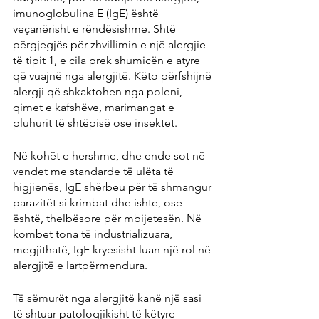
imunoglobulina E (IgE) është 
veçanërisht e rëndësishme. Shtë 
përgjegjës për zhvillimin e një alergjie 
të tipit 1, e cila prek shumicën e atyre 
që vuajnë nga alergjitë. Këto përfshijnë 
alergji që shkaktohen nga poleni, 
qimet e kafshëve, marimangat e 
pluhurit të shtëpisë ose insektet.
Në kohët e hershme, dhe ende sot në 
vendet me standarde të ulëta të 
higjienës, IgE shërbeu për të shmangur 
parazitët si krimbat dhe ishte, ose 
është, thelbësore për mbijetesën. Në 
kombet tona të industrializuara, 
megjithatë, IgE kryesisht luan një rol në 
alergjitë e lartpërmendura.
Të sëmurët nga alergjitë kanë një sasi 
të shtuar patologjikisht të këtyre 