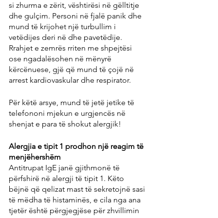
si zhurma e zërit, vështirësi në gëlltitje 
dhe gulçim. Personi në fjalë panik dhe 
mund të krijohet një turbullim i 
vetëdijes deri në dhe pavetëdije. 
Rrahjet e zemrës rriten me shpejtësi 
ose ngadalësohen në mënyrë 
kërcënuese, gjë që mund të çojë në 
arrest kardiovaskular dhe respirator.
Për këtë arsye, mund të jetë jetike të 
telefononi mjekun e urgjencës në 
shenjat e para të shokut alergjik!
Alergjia e tipit 1 prodhon një reagim të 
menjëhershëm
Antitrupat IgE janë gjithmonë të 
përfshirë në alergji të tipit 1. Këto 
bëjnë që qelizat mast të sekretojnë sasi 
të mëdha të histaminës, e cila nga ana 
tjetër është përgjegjëse për zhvillimin 