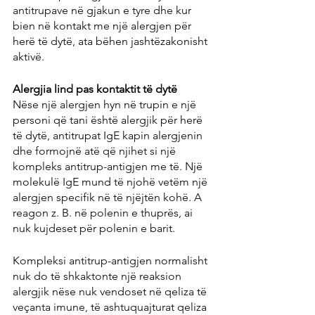
antitrupave në gjakun e tyre dhe kur 
bien në kontakt me një alergjen për 
herë të dytë, ata bëhen jashtëzakonisht 
aktivë.
Alergjia lind pas kontaktit të dytë
Nëse një alergjen hyn në trupin e një 
personi që tani është alergjik për herë 
të dytë, antitrupat IgE kapin alergjenin 
dhe formojnë atë që njihet si një 
kompleks antitrup-antigjen me të. Një 
molekulë IgE mund të njohë vetëm një 
alergjen specifik në të njëjtën kohë. A 
reagon z. B. në polenin e thuprës, ai 
nuk kujdeset për polenin e barit.
Kompleksi antitrup-antigjen normalisht 
nuk do të shkaktonte një reaksion 
alergjik nëse nuk vendoset në qeliza të 
veçanta imune, të ashtuquajturat qeliza 