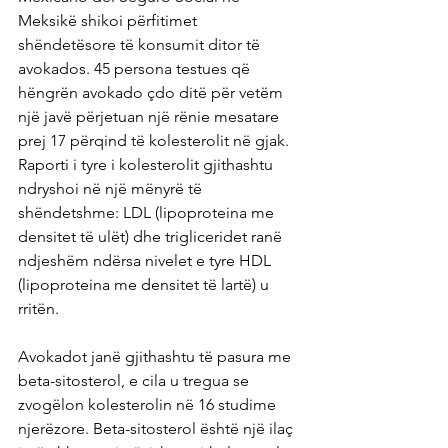
Meksikë shikoi përfitimet 
shëndetësore të konsumit ditor të 
avokados. 45 persona testues që 
hëngrën avokado çdo ditë për vetëm 
një javë përjetuan një rënie mesatare 
prej 17 përqind të kolesterolit në gjak. 
Raporti i tyre i kolesterolit gjithashtu 
ndryshoi në një mënyrë të 
shëndetshme: LDL (lipoproteina me 
densitet të ulët) dhe trigliceridet ranë 
ndjeshëm ndërsa nivelet e tyre HDL 
(lipoproteina me densitet të lartë) u 
rritën.
Avokadot janë gjithashtu të pasura me 
beta-sitosterol, e cila u tregua se 
zvogëlon kolesterolin në 16 studime 
njerëzore. Beta-sitosterol është një ilaç 