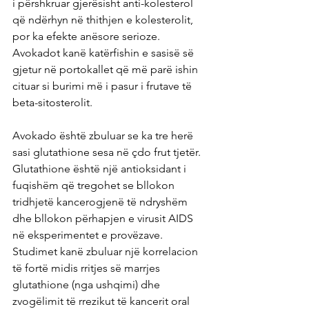
i përshkruar gjerësisht anti-kolesterol 
që ndërhyn në thithjen e kolesterolit, 
por ka efekte anësore serioze. 
Avokadot kanë katërfishin e sasisë së 
gjetur në portokallet që më parë ishin 
cituar si burimi më i pasur i frutave të 
beta-sitosterolit.
Avokado është zbuluar se ka tre herë 
sasi glutathione sesa në çdo frut tjetër. 
Glutathione është një antioksidant i 
fuqishëm që tregohet se bllokon 
tridhjetë kancerogjenë të ndryshëm 
dhe bllokon përhapjen e virusit AIDS 
në eksperimentet e provëzave. 
Studimet kanë zbuluar një korrelacion 
të fortë midis rritjes së marrjes 
glutathione (nga ushqimi) dhe 
zvogëlimit të rrezikut të kancerit oral 