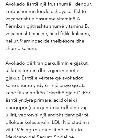
Avokado është një frut shumë i dendur, 
i mbushur me lëndë ushqyese. Eshtë 
veçanërisht e pasur me vitaminë A. 
Përmban gjithashtu shumë vitamina B, 
veçanërisht niacinë, acid folik, kalcium, 
hekur, 9 aminoacide thelbësore dhe 
shumë kalium.
Avokado përkrah qarkullimin e gjakut, 
ul kolesterolin dhe zgjeron enët e 
gjakut. Është e vërtetë që avokadot 
kanë shumë yndyrë - një arsye që ata 
kanë fituar nofkën "dardhë gjalpi". Por 
është yndyra primare, acid oleik i 
pangopur (i përqendruar edhe në vaj 
ulliri), vepron si një antioksidant për të 
bllokuar kolesterolin LDL. Një studim i 
vitit 1996 nga studiuesit në Instituto 
Mexicano del Seguro Social në 