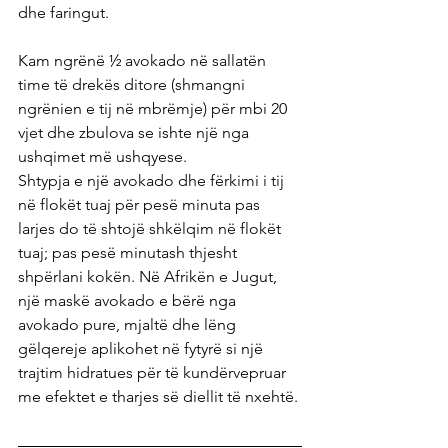
dhe faringut.
Kam ngrënë ½ avokado në sallatën 
time të drekës ditore (shmangni 
ngrënien e tij në mbrëmje) për mbi 20 
vjet dhe zbulova se ishte një nga 
ushqimet më ushqyese.
Shtypja e një avokado dhe fërkimi i tij 
në flokët tuaj për pesë minuta pas 
larjes do të shtojë shkëlqim në flokët 
tuaj; pas pesë minutash thjesht 
shpërlani kokën. Në Afrikën e Jugut, 
një maskë avokado e bërë nga 
avokado pure, mjaltë dhe lëng 
gëlqereje aplikohet në fytyrë si një 
trajtim hidratues për të kundërvepruar 
me efektet e tharjes së diellit të nxehtë.