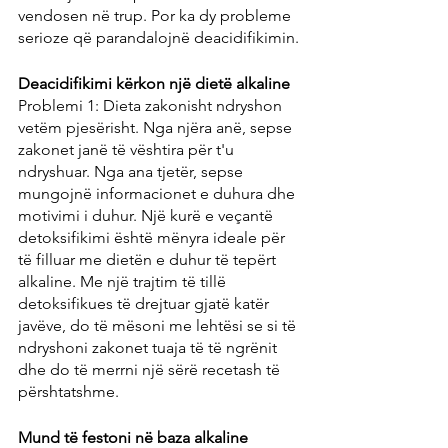
vendosen në trup. Por ka dy probleme 
serioze që parandalojnë deacidifikimin.
Deacidifikimi kërkon një dietë alkaline
Problemi 1: Dieta zakonisht ndryshon 
vetëm pjesërisht. Nga njëra anë, sepse 
zakonet janë të vështira për t'u 
ndryshuar. Nga ana tjetër, sepse 
mungojnë informacionet e duhura dhe 
motivimi i duhur. Një kurë e veçantë 
detoksifikimi është mënyra ideale për 
të filluar me dietën e duhur të tepërt 
alkaline. Me një trajtim të tillë 
detoksifikues të drejtuar gjatë katër 
javëve, do të mësoni me lehtësi se si të 
ndryshoni zakonet tuaja të të ngrënit 
dhe do të merrni një sërë recetash të 
përshtatshme.
Mund të festoni në baza alkaline