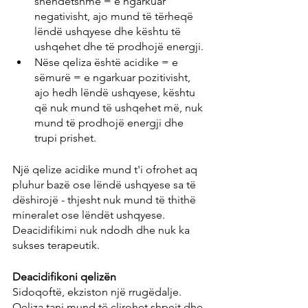
shëndetshme = e ngarkuar 
negativisht, ajo mund të tërheqë 
lëndë ushqyese dhe kështu të 
ushqehet dhe të prodhojë energji.
Nëse qeliza është acidike = e 
sëmurë = e ngarkuar pozitivisht, 
ajo hedh lëndë ushqyese, kështu 
që nuk mund të ushqehet më, nuk 
mund të prodhojë energji dhe 
trupi prishet.
Një qelize acidike mund t'i ofrohet aq 
pluhur bazë ose lëndë ushqyese sa të 
dëshirojë - thjesht nuk mund të thithë 
mineralet ose lëndët ushqyese. 
Deacidifikimi nuk ndodh dhe nuk ka 
sukses terapeutik.
Deacidifikoni qelizën
Sidoqoftë, ekziston një rrugëdalje. 
Qeliza tani mund të çlirohet shpejt dhe 