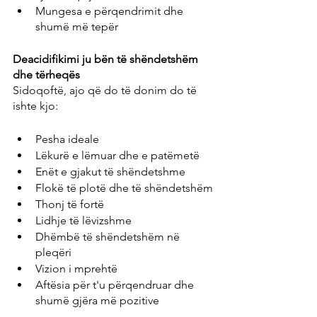
Mungesa e përqendrimit dhe 
shumë më tepër
Deacidifikimi ju bën të shëndetshëm 
dhe tërheqës
Sidoqoftë, ajo që do të donim do të 
ishte kjo:
Pesha ideale
Lëkurë e lëmuar dhe e patëmetë
Enët e gjakut të shëndetshme
Flokë të plotë dhe të shëndetshëm
Thonj të fortë
Lidhje të lëvizshme
Dhëmbë të shëndetshëm në 
pleqëri
Vizion i mprehtë
Aftësia për t'u përqendruar dhe 
shumë gjëra më pozitive