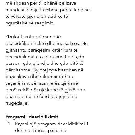
më shpesh për t'i dhënë qelizave 
mundësi të mjaftueshme për të lënë në 
të vërtetë gjendjen acidike të 
ngurtësisë së reagimit.
Zbuloni tani se si mund të 
deacidifikoni saktë dhe me sukses. Ne 
gjithashtu paraqesim katër kura të 
deacidifikimit-ato të duhurat për çdo 
person, çdo gjendje dhe çdo ditë të 
përditshme. Dy prej tyre bazohen në 
baza aktive dhe rekomandohen 
veçanërisht për ata njerëz që kanë 
qenë acidë për një kohë të gjatë dhe 
duan që më në fund të gjejnë një 
rrugëdalje:
Programi i deacidifikimit
Kryeni një program deacidifikimi 1 
deri në 3 muaj, p.sh. me 