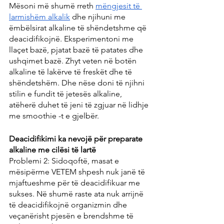
Mësoni më shumë rreth 
mëngjesit të 
larmishëm alkalik
 dhe njihuni me 
ëmbëlsirat alkaline të shëndetshme që 
deacidifikojnë. Eksperimentoni me 
llaçet bazë, pjatat bazë të patates dhe 
ushqimet bazë. Zhyt veten në botën 
alkaline të lakërve të freskët dhe të 
shëndetshëm. Dhe nëse doni të njihni 
stilin e fundit të jetesës alkaline, 
atëherë duhet të jeni të zgjuar në lidhje 
me smoothie -t e gjelbër.
Deacidifikimi ka nevojë për preparate 
alkaline me cilësi të lartë
Problemi 2: Sidoqoftë, masat e 
mësipërme VETEM shpesh nuk janë të 
mjaftueshme për të deacidifikuar me 
sukses. Në shumë raste ata nuk arrijnë 
të deacidifikojnë organizmin dhe 
veçanërisht pjesën e brendshme të 