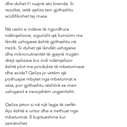
dhe duhet t'i ruajnë ato brenda. Si 
rezultat, vetë qeliza tani gjithashtu 
acidifikohet tej mase.
Në rastin e indeve të ngordhura 
ndërqelizore, sigurisht që furnizimi me 
lëndë ushqyese është gjithashtu në 
rrezik. Si duhet që lëndët ushqyese 
dhe mikronutrientët të gjejnë rrugën 
drejt qelizave kur indi ndërqelizor 
është plot me produkte të mbeturinave 
dhe acide? Qeliza jo vetëm që 
pothuajse mbytet nga mbeturinat e 
veta, por gjithashtu vështirë se merr 
ushqyesit e nevojshëm urgjentisht.
Qeliza jeton si në një lagje të varfër. 
Ajo është e uritur dhe e rrethuar nga 
mbeturinat. E kuptueshme kur 
zemërohet.