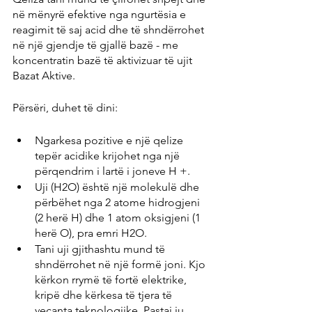
në mënyrë efektive nga ngurtësia e 
reagimit të saj acid dhe të shndërrohet 
në një gjendje të gjallë bazë - me 
koncentratin bazë të aktivizuar të ujit 
Bazat Aktive.
Përsëri, duhet të dini:
Ngarkesa pozitive e një qelize 
tepër acidike krijohet nga një 
përqendrim i lartë i joneve H +.
Uji (H2O) është një molekulë dhe 
përbëhet nga 2 atome hidrogjeni 
(2 herë H) dhe 1 atom oksigjeni (1 
herë O), pra emri H2O.
Tani uji gjithashtu mund të 
shndërrohet në një formë joni. Kjo 
kërkon rrymë të fortë elektrike, 
kripë dhe kërkesa të tjera të 
veçanta teknologjike. Pastaj ju 