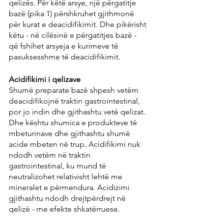
qelizës. Për këtë arsye, një përgatitje 
bazë (pika 1) përshkruhet gjithmonë 
për kurat e deacidifikimit. Dhe pikërisht 
këtu - në cilësinë e përgatitjes bazë - 
që fshihet arsyeja e kurimeve të 
pasuksesshme të deacidifikimit.
Acidifikimi i qelizave
Shumë preparate bazë shpesh vetëm 
deacidifikojnë traktin gastrointestinal, 
por jo indin dhe gjithashtu vetë qelizat. 
Dhe kështu shumica e produkteve të 
mbeturinave dhe gjithashtu shumë 
acide mbeten në trup. Acidifikimi nuk 
ndodh vetëm në traktin 
gastrointestinal, ku mund të 
neutralizohet relativisht lehtë me 
mineralet e përmendura. Acidizimi 
gjithashtu ndodh drejtpërdrejt në 
qelizë - me efekte shkatërruese.