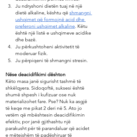
Ju ndryshoni dietën tuaj në një 
dietë alkaline, kështu që 
shmangni 
ushqimet që formojnë acid dhe 
preferoni ushqimet alkaline
. Këtu 
është një listë e ushqimeve acidike 
dhe bazë.
Ju përkushtoheni aktivitetit të 
moderuar fizik.
Ju përpiqeni të shmangni stresin.
Nëse deacidifikimi dështon
Këto masa janë sigurisht tashmë të 
shkëlqyera. Sidoqoftë, suksesi është 
shumë shpesh i kufizuar ose nuk 
materializohet fare. Pse? Nuk ka asgjë 
të keqe me pikat 2 deri në 5. Ato jo 
vetëm që mbështesin deacidifikimin 
efektiv, por janë gjithashtu një 
parakusht për të parandaluar që acidet 
e mëtejshëm të padëshiruar të 