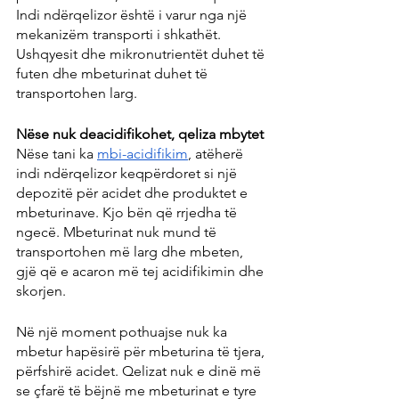
Indi ndërqelizor është i varur nga një 
mekanizëm transporti i shkathët. 
Ushqyesit dhe mikronutrientët duhet të 
futen dhe mbeturinat duhet të 
transportohen larg.
Nëse nuk deacidifikohet, qeliza mbytet
Nëse tani ka 
mbi-acidifikim
, atëherë 
indi ndërqelizor keqpërdoret si një 
depozitë për acidet dhe produktet e 
mbeturinave. Kjo bën që rrjedha të 
ngecë. Mbeturinat nuk mund të 
transportohen më larg dhe mbeten, 
gjë që e acaron më tej acidifikimin dhe 
skorjen.
Në një moment pothuajse nuk ka 
mbetur hapësirë ​​për mbeturina të tjera, 
përfshirë acidet. Qelizat nuk e dinë më 
se çfarë të bëjnë me mbeturinat e tyre 