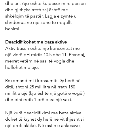
dhe uri. Ajo është kujdesur mirë përsëri 
dhe gjithçka rreth saj është me 
shkëlqim të pastër. Lagja e zymtë u 
shndërrua në një zonë të rregullt 
banimi.
Deacidifikohet me baza aktive
Aktiv-Basen është një koncentrat me 
një vlerë pH midis 10.5 dhe 11. Prandaj, 
merret vetëm në sasi të vogla dhe 
hollohet me ujë.
Rekomandimi i konsumit: Dy herë në 
ditë, shtoni 25 mililitra në rreth 150 
mililitra ujë (kjo është një gotë e vogël) 
dhe pini rreth 1 orë para një vakt.
Një kurë deacidifikimi me baza aktive 
duhet të kryhet dy herë në vit thjesht si 
një profilaktikë. Në rastin e ankesave, 