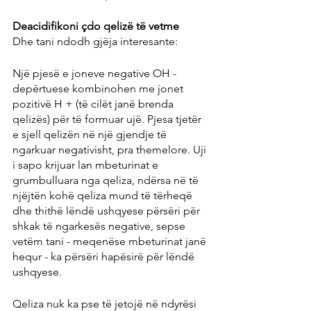
Deacidifikoni çdo qelizë të vetme
Dhe tani ndodh gjëja interesante:
Një pjesë e joneve negative OH - 
depërtuese kombinohen me jonet 
pozitivë H + (të cilët janë brenda 
qelizës) për të formuar ujë. Pjesa tjetër 
e sjell qelizën në një gjendje të 
ngarkuar negativisht, pra themelore. Uji 
i sapo krijuar lan mbeturinat e 
grumbulluara nga qeliza, ndërsa në të 
njëjtën kohë qeliza mund të tërheqë 
dhe thithë lëndë ushqyese përsëri për 
shkak të ngarkesës negative, sepse 
vetëm tani - meqenëse mbeturinat janë 
hequr - ka përsëri hapësirë ​​për lëndë 
ushqyese.
Qeliza nuk ka pse të jetojë në ndyrësi 