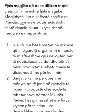
Fjala magjike që deacidifikon trupin
Deacidifikimi është fjala magjike. 
Megjithatë, kjo nuk është asgjë e re. 
Prandaj, gjysma e botës aktualisht 
është deacidifikuar - kryesisht në 
mënyrën e mëposhtme:
Një pluhur bazë merret në mënyrë 
që t'i sigurojë organizmit minerale 
të mjaftueshme që i nevojiten për 
të neutralizuar acidet dhe për t'i 
bërë produktet e mbeturinave të 
disponueshme për kullimin.
Banjat alkaline përdoren në 
mënyrë që të jenë në gjendje të 
nxjerrin produkte dhe acide të 
mbeturinave përmes lëkurës. 
Përveç kësaj, masazhet me furça 
kryhen për të stimuluar 
deacidifikimin përmes limfës.