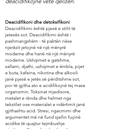
deacidifikojnë vetë qelizën.
Deacidifikoni dhe detoksifikoni
Deacidifikimi është pjesë e stilit të 
jetesës sot. Deacidifikimi është i 
pashmangshëm - të paktën nëse 
njerëzit jetojnë në një mënyrë 
moderne dhe hanë në një mënyrë 
moderne. Ushqimet e gatshme, 
sallami, djathi, ushqimet e ëmbla, pijet 
e buta, kafeina, nikotina dhe alkooli 
janë pjesë e jetës së përditshme sot, 
por të gjitha ato e acidifikojnë tej mase 
organizmin. Toksinat mjedisore, 
metalet e rënda dhe helmet nga 
tekstilet ose materialet e ndërtimit janë 
gjithashtu acid. Stresi, ngacmimi dhe 
argumentet më në fund sjellin fuçinë 
acidike të quajtur tejmbushje 