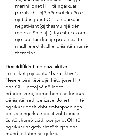
merrni jonet H + të ngarkuar 
pozitivisht (një për molekulën e 
ujit) dhe jonet OH të ngarkuar 
negativisht (gjithashtu një për 
molekulën e ujit). Ky është akoma 
ujë, por tani ka një potencial të 
madh elektrik dhe ... është shumë 
themelor.
Deacidifikimi me baza aktive
Emri i këtij uji është "baza aktive". 
Nëse e pini këtë ujë, këto jone H + 
dhe OH - notojnë në indet 
ndërqelizore, domethënë në lëngun 
që është rreth qelizave. Jonet H + të 
ngarkuar pozitivisht zmbrapsen nga 
qeliza e ngarkuar pozitivisht sepse 
është shumë acid, por jonet OH të 
ngarkuar negativisht tërhiqen dhe 
mund të futen në qelizë.