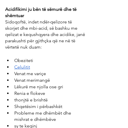
Acidifikimi ju bën të sëmurë dhe të 
shëmtuar
Sidoqoftë, indet ndër-qelizore të 
skorjet dhe mbi-acid, së bashku me 
qelizat e kequshqyera dhe acidike, janë 
parakushti për gjithçka që ne në të 
vërtetë nuk duam:
Obeziteti
Celulitit
Venat me variçe
Venat merimangë
Lëkurë me njolla ose gri
Renia e flokeve
thonjtë e brishtë
Shqetësim i përbashkët
Probleme me dhëmbët dhe 
mishrat e dhëmbëve
sy te keqinj