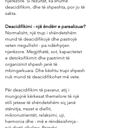
njerëzore. Si rezultat, ka shumë 
deacidifikim, dhe të shpeshta, por jo të 
sakta.
Deacidifikimi - një ëndërr e parealizuar?
Normalisht, një trup i shëndetshëm 
mund të deacidifikojë dhe pastrojë 
veten rregullisht - pa ndërhyrjen 
njerëzore. Megjithatë, sot, kapacitetet 
e detoksifikimit dhe pastrimit të 
organizmit shpesh janë të 
mbingarkuara. Dhe kështu trupi shpesh 
nuk mund të deacidifikohet më vete.
Për deacidifikim të pavarur, atij i 
mungojnë kërkesat themelore të një 
stili jetese të shëndetshëm siç janë 
stërvitja, rrezet e diellit, 
mikronutrientët, relaksimi, uji, 
harmonia dhe - më e rëndësishmja - 
një dietë alkaline. Prandaj, 