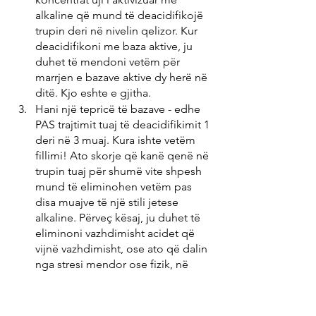
alkaline që mund të deacidifikojë 
trupin deri në nivelin qelizor. Kur 
deacidifikoni me baza aktive, ju 
duhet të mendoni vetëm për 
marrjen e bazave aktive dy herë në 
ditë. Kjo eshte e gjitha.
Hani një tepricë të bazave - edhe 
PAS trajtimit tuaj të deacidifikimit 1 
deri në 3 muaj. Kura ishte vetëm 
fillimi! Ato skorje që kanë qenë në 
trupin tuaj për shumë vite shpesh 
mund të eliminohen vetëm pas 
disa muajve të një stili jetese 
alkaline. Përveç kësaj, ju duhet të 
eliminoni vazhdimisht acidet që 
vijnë vazhdimisht, ose ato që dalin 
nga stresi mendor ose fizik, në 
baza ditore.
Nëse dëshironi të vazhdoni të hani 
ushqime acidike dhe të 