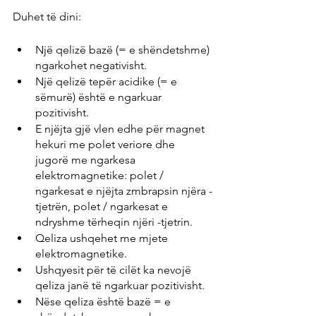
Duhet të dini:
Një qelizë bazë (= e shëndetshme) 
ngarkohet negativisht.
Një qelizë tepër acidike (= e 
sëmurë) është e ngarkuar 
pozitivisht.
E njëjta gjë vlen edhe për magnet 
hekuri me polet veriore dhe 
jugorë me ngarkesa 
elektromagnetike: polet / 
ngarkesat e njëjta zmbrapsin njëra -
tjetrën, polet / ngarkesat e 
ndryshme tërheqin njëri -tjetrin.
Qeliza ushqehet me mjete 
elektromagnetike.
Ushqyesit për të cilët ka nevojë 
qeliza janë të ngarkuar pozitivisht.
Nëse qeliza është bazë = e 