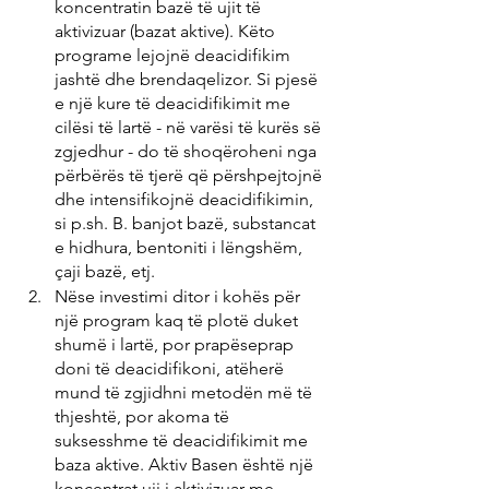
koncentratin bazë të ujit të 
aktivizuar (bazat aktive). Këto 
programe lejojnë deacidifikim 
jashtë dhe brendaqelizor. Si pjesë 
e një kure të deacidifikimit me 
cilësi të lartë - në varësi të kurës së 
zgjedhur - do të shoqëroheni nga 
përbërës të tjerë që përshpejtojnë 
dhe intensifikojnë deacidifikimin, 
si p.sh. B. banjot bazë, substancat 
e hidhura, bentoniti i lëngshëm, 
çaji bazë, etj.
Nëse investimi ditor i kohës për 
një program kaq të plotë duket 
shumë i lartë, por prapëseprap 
doni të deacidifikoni, atëherë 
mund të zgjidhni metodën më të 
thjeshtë, por akoma të 
suksesshme të deacidifikimit me 
baza aktive. Aktiv Basen është një 
koncentrat uji i aktivizuar me 