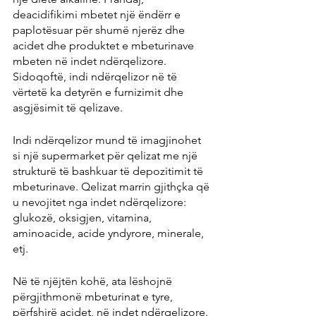
deacidifikimi mbetet një ëndërr e 
paplotësuar për shumë njerëz dhe 
acidet dhe produktet e mbeturinave 
mbeten në indet ndërqelizore. 
Sidoqoftë, indi ndërqelizor në të 
vërtetë ka detyrën e furnizimit dhe 
asgjësimit të qelizave.
Indi ndërqelizor mund të imagjinohet 
si një supermarket për qelizat me një 
strukturë të bashkuar të depozitimit të 
mbeturinave. Qelizat marrin gjithçka që 
u nevojitet nga indet ndërqelizore: 
glukozë, oksigjen, vitamina, 
aminoacide, acide yndyrore, minerale, 
etj.
Në të njëjtën kohë, ata lëshojnë 
përgjithmonë mbeturinat e tyre, 
përfshirë acidet, në indet ndërqelizore. 