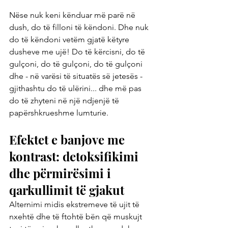
Nëse nuk keni kënduar më parë në 
dush, do të filloni të këndoni. Dhe nuk 
do të këndoni vetëm gjatë këtyre 
dusheve me ujë! Do të kërcisni, do të 
gulçoni, do të gulçoni, do të gulçoni 
dhe - në varësi të situatës së jetesës - 
gjithashtu do të ulërini... dhe më pas 
do të zhyteni në një ndjenjë të 
papërshkrueshme lumturie.
Efektet e banjove me 
kontrast: detoksifikimi 
dhe përmirësimi i 
qarkullimit të gjakut
Alternimi midis ekstremeve të ujit të 
nxehtë dhe të ftohtë bën që muskujt 