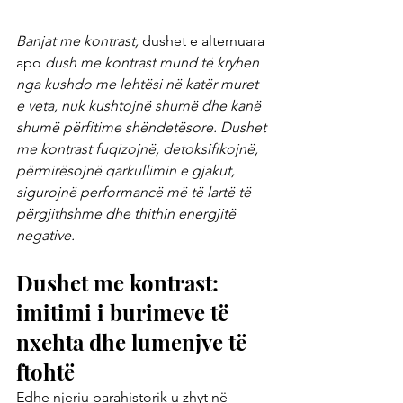
Banjat me kontrast, 
dushet e alternuara 
apo 
dush me kontrast mund të kryhen 
nga kushdo me lehtësi në katër muret 
e veta, nuk kushtojnë shumë dhe kanë 
shumë përfitime shëndetësore. Dushet 
me kontrast fuqizojnë, detoksifikojnë, 
përmirësojnë qarkullimin e gjakut, 
sigurojnë performancë më të lartë të 
përgjithshme dhe thithin energjitë 
negative.
Dushet me kontrast: 
imitimi i burimeve të 
nxehta dhe lumenjve të 
ftohtë
Edhe njeriu parahistorik u zhyt në 