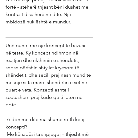
fortë - atëherë thjesht bëni dushet me 
kontrast disa herë në ditë. Një 
mbidozë nuk është e mundur.
Unë punoj me një koncept të bazuar 
në teste. Ky koncept ndihmon në 
ruajtjen dhe rikthimin e shëndetit, 
sepse përfshin shtyllat kryesore të 
shëndetit, dhe secili prej nesh mund të 
mësojë si ta marrë shëndetin e vet në 
duart e veta. Konzepti eshte i 
zbatushem prej kudo qe ti jeton ne 
bote.
 A don me ditë ma shumë rreth këtij 
koncepti?
 Me kënaqësi ta shpjegoj – thjesht më 