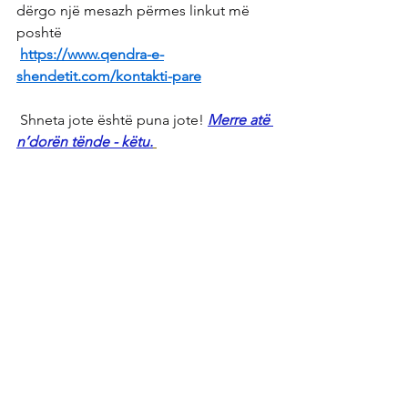
dërgo një mesazh përmes linkut më 
poshtë
https://www.qendra-e-
shendetit.com/kontakti-pare
 Shneta jote është puna jote!
Merre atë 
n’dorën tënde - këtu.