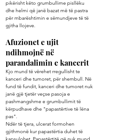
pikërisht këto grumbullime pisllëku 
dhe helmi që janë bazat më të pastra 
për mbarështimin e sëmundjeve të të 
gjitha llojeve.
Afuzionet e ujit 
ndihmojnë në 
parandalimin e kancerit
Kjo mund të vërehet rregullisht te 
kanceri dhe tumoret, për shembull. Në 
fund të fundit, kanceri dhe tumoret nuk 
janë gjë tjetër veçse pasoja e 
pashmangshme e grumbullimit të 
kërpudhave dhe "papastërtive të lëna 
pas".
Ndër të tjera, ulcerat formohen 
gjithmonë kur papastërtia duhet të 
kapsulohet. Papastërtitë që nuk mund 