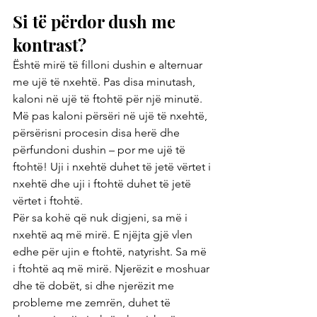
Si të përdor dush me 
kontrast?
Është mirë të filloni dushin e alternuar 
me ujë të nxehtë. Pas disa minutash, 
kaloni në ujë të ftohtë për një minutë. 
Më pas kaloni përsëri në ujë të nxehtë, 
përsërisni procesin disa herë dhe 
përfundoni dushin – por me ujë të 
ftohtë! Uji i nxehtë duhet të jetë vërtet i 
nxehtë dhe uji i ftohtë duhet të jetë 
vërtet i ftohtë.
Për sa kohë që nuk digjeni, sa më i 
nxehtë aq më mirë. E njëjta gjë vlen 
edhe për ujin e ftohtë, natyrisht. Sa më 
i ftohtë aq më mirë. Njerëzit e moshuar 
dhe të dobët, si dhe njerëzit me 
probleme me zemrën, duhet të 