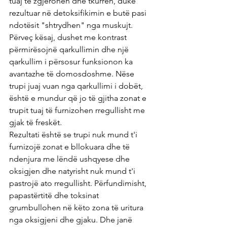
tuaj të zgjerohen dhe tkurren, duke 
rezultuar në detoksifikimin e butë pasi 
ndotësit "shtrydhen" nga muskujt.
Përveç kësaj, dushet me kontrast 
përmirësojnë qarkullimin dhe një 
qarkullim i përsosur funksionon ka 
avantazhe të domosdoshme. Nëse 
trupi juaj vuan nga qarkullimi i dobët, 
është e mundur që jo të gjitha zonat e 
trupit tuaj të furnizohen rregullisht me 
gjak të freskët.
Rezultati është se trupi nuk mund t'i 
furnizojë zonat e bllokuara dhe të 
ndenjura me lëndë ushqyese dhe 
oksigjen dhe natyrisht nuk mund t'i 
pastrojë ato rregullisht. Përfundimisht, 
papastërtitë dhe toksinat 
grumbullohen në këto zona të uritura 
nga oksigjeni dhe gjaku. Dhe janë 