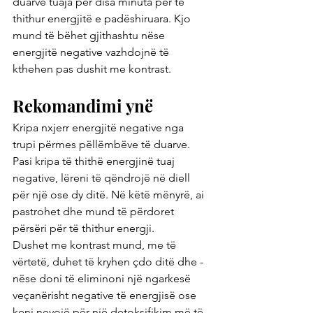
duarve tuaja për disa minuta për të 
thithur energjitë e padëshiruara. Kjo 
mund të bëhet gjithashtu nëse 
energjitë negative vazhdojnë të 
kthehen pas dushit me kontrast.
Rekomandimi ynë
Kripa nxjerr energjitë negative nga 
trupi përmes pëllëmbëve të duarve. 
Pasi kripa të thithë energjinë tuaj 
negative, lëreni të qëndrojë në diell 
për një ose dy ditë. Në këtë mënyrë, ai 
pastrohet dhe mund të përdoret 
përsëri për të thithur energji.
Dushet me kontrast mund, me të 
vërtetë, duhet të kryhen çdo ditë dhe - 
nëse doni të eliminoni një ngarkesë 
veçanërisht negative të energjisë ose 
keni nevojë për një detoksifikim më të 