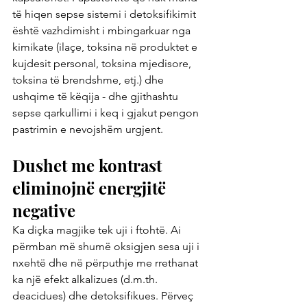
të hiqen sepse sistemi i detoksifikimit 
është vazhdimisht i mbingarkuar nga 
kimikate (ilaçe, toksina në produktet e 
kujdesit personal, toksina mjedisore, 
toksina të brendshme, etj.) dhe 
ushqime të këqija - dhe gjithashtu 
sepse qarkullimi i keq i gjakut pengon 
pastrimin e nevojshëm urgjent.
Dushet me kontrast 
eliminojnë energjitë 
negative   
Ka diçka magjike tek uji i ftohtë. Ai 
përmban më shumë oksigjen sesa uji i 
nxehtë dhe në përputhje me rrethanat 
ka një efekt alkalizues (d.m.th. 
deacidues) dhe detoksifikues. Përveç 