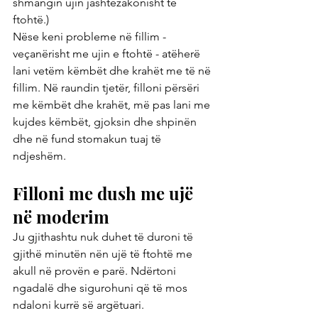
shmangin ujin jashtëzakonisht të 
ftohtë.)
Nëse keni probleme në fillim - 
veçanërisht me ujin e ftohtë - atëherë 
lani vetëm këmbët dhe krahët me të në 
fillim. Në raundin tjetër, filloni përsëri 
me këmbët dhe krahët, më pas lani me 
kujdes këmbët, gjoksin dhe shpinën 
dhe në fund stomakun tuaj të 
ndjeshëm.
Filloni me dush me ujë 
në moderim
Ju gjithashtu nuk duhet të duroni të 
gjithë minutën nën ujë të ftohtë me 
akull në provën e parë. Ndërtoni 
ngadalë dhe sigurohuni që të mos 
ndaloni kurrë së argëtuari.