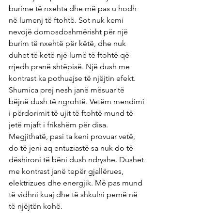
burime të nxehta dhe më pas u hodh 
në lumenj të ftohtë. Sot nuk kemi 
nevojë domosdoshmërisht për një 
burim të nxehtë për këtë, dhe nuk 
duhet të ketë një lumë të ftohtë që 
rrjedh pranë shtëpisë. Një dush me 
kontrast ka pothuajse të njëjtin efekt.
Shumica prej nesh janë mësuar të 
bëjnë dush të ngrohtë. Vetëm mendimi 
i përdorimit të ujit të ftohtë mund të 
jetë mjaft i frikshëm për disa. 
Megjithatë, pasi ta keni provuar vetë, 
do të jeni aq entuziastë sa nuk do të 
dëshironi të bëni dush ndryshe. Dushet 
me kontrast janë tepër gjallërues, 
elektrizues dhe energjik. Më pas mund 
të vidhni kuaj dhe të shkulni pemë në 
të njëjtën kohë.