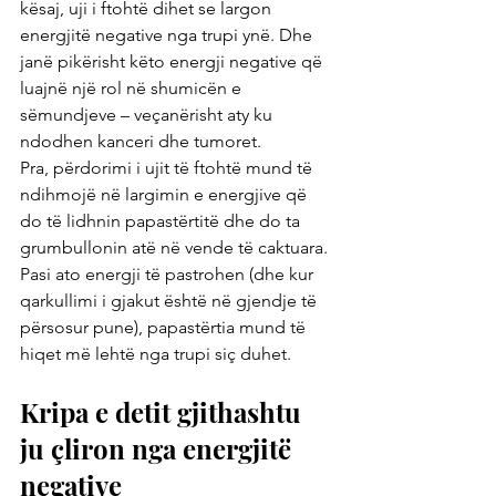
kësaj, uji i ftohtë dihet se largon 
energjitë negative nga trupi ynë. Dhe 
janë pikërisht këto energji negative që 
luajnë një rol në shumicën e 
sëmundjeve – veçanërisht aty ku 
ndodhen kanceri dhe tumoret.
Pra, përdorimi i ujit të ftohtë mund të 
ndihmojë në largimin e energjive që 
do të lidhnin papastërtitë dhe do ta 
grumbullonin atë në vende të caktuara. 
Pasi ato energji të pastrohen (dhe kur 
qarkullimi i gjakut është në gjendje të 
përsosur pune), papastërtia mund të 
hiqet më lehtë nga trupi siç duhet.
Kripa e detit gjithashtu 
ju çliron nga energjitë 
negative