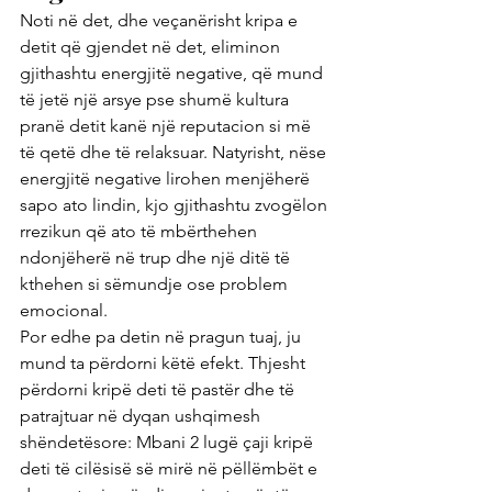
Noti në det, dhe veçanërisht kripa e 
detit që gjendet në det, eliminon 
gjithashtu energjitë negative, që mund 
të jetë një arsye pse shumë kultura 
pranë detit kanë një reputacion si më 
të qetë dhe të relaksuar. Natyrisht, nëse 
energjitë negative lirohen menjëherë 
sapo ato lindin, kjo gjithashtu zvogëlon 
rrezikun që ato të mbërthehen 
ndonjëherë në trup dhe një ditë të 
kthehen si sëmundje ose problem 
emocional.
Por edhe pa detin në pragun tuaj, ju 
mund ta përdorni këtë efekt. Thjesht 
përdorni kripë deti të pastër dhe të 
patrajtuar në dyqan ushqimesh 
shëndetësore: Mbani 2 lugë çaji kripë 
deti të cilësisë së mirë në pëllëmbët e 