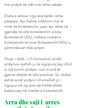
me yndyrë të ulët nuk ishte ideale.
Dieta e arrave, nga ana tjetër, ishte 
përpara. Ajo kishte ndikimin më të 
mirë në kolesterolin, pasi ajo ishte në 
gjendje të ulte kolesterolin e keq 
(kolesteroli LDL), ndërsa nivelet e 
kolesterolit të mirë (kolesterolit HDL) u 
përmirësuan falë arrave.
Grupi i dytë, i cili konsumoi acide 
yndyrore njefish jo te ngopura (vaj ulliri) 
si një burim yndyre, nuk mund të 
gjente efekte të tilla pozitive. Sic duket 
është acidi yndyror shumefish jo i 
ngopur në vaj arre që kishte efekt 
balancues në nivelet e kolesterolit.
Arra dhe vaji i  arres 