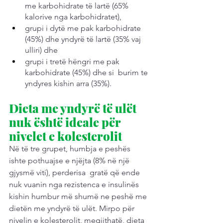
me karbohidrate të lartë (65% 
kalorive nga karbohidratet), 
grupi i dytë me pak karbohidrate 
(45%) dhe yndyrë të lartë (35% vaj 
ulliri) dhe 
grupi i tretë hëngri me pak 
karbohidrate (45%) dhe si  burim te 
yndyres kishin arra (35%).
Dieta me yndyrë të ulët 
nuk është ideale për 
nivelet e kolesterolit
Në të tre grupet, humbja e peshës 
ishte pothuajse e njëjta (8% në një 
gjysmë viti), perderisa  gratë që ende 
nuk vuanin nga rezistenca e insulinës 
kishin humbur më shumë ne peshë me 
dietën me yndyrë të ulët. Mirpo për 
nivelin e kolesterolit, megjithatë, dieta 