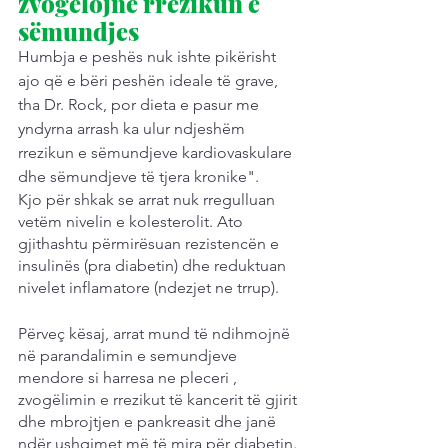
zvogëlojnë rrezikun e 
sëmundjes
Humbja e peshës nuk ishte pikërisht 
ajo që e bëri peshën ideale të grave, 
tha Dr. Rock, por dieta e pasur me 
yndyrna arrash ka ulur ndjeshëm 
rrezikun e sëmundjeve kardiovaskulare 
dhe sëmundjeve të tjera kronike".
Kjo për shkak se arrat nuk rregulluan 
vetëm nivelin e kolesterolit. Ato 
gjithashtu përmirësuan rezistencën e 
insulinës (pra diabetin) dhe reduktuan 
nivelet inflamatore (ndezjet ne trrup).
Përveç kësaj, arrat mund të ndihmojnë 
në parandalimin e semundjeve 
mendore si harresa ne pleceri , 
zvogëlimin e rrezikut të kancerit të gjirit 
dhe mbrojtjen e pankreasit dhe janë 
ndër ushqimet më të mira për diabetin.