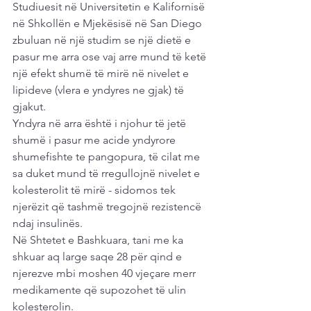
Studiuesit në Universitetin e Kalifornisë 
në Shkollën e Mjekësisë në San Diego 
zbuluan në një studim se një dietë e 
pasur me arra ose vaj arre mund të ketë 
një efekt shumë të mirë në nivelet e 
lipideve (vlera e yndyres ne gjak) të 
gjakut.
Yndyra në arra është i njohur të jetë 
shumë i pasur me acide yndyrore 
shumefishte te pangopura, të cilat me 
sa duket mund të rregullojnë nivelet e 
kolesterolit të mirë - sidomos tek 
njerëzit që tashmë tregojnë rezistencë 
ndaj insulinës.
Në Shtetet e Bashkuara, tani me ka 
shkuar aq large saqe 28 për qind e 
njerezve mbi moshen 40 vjeçare merr 
medikamente që supozohet të ulin 
kolesterolin.