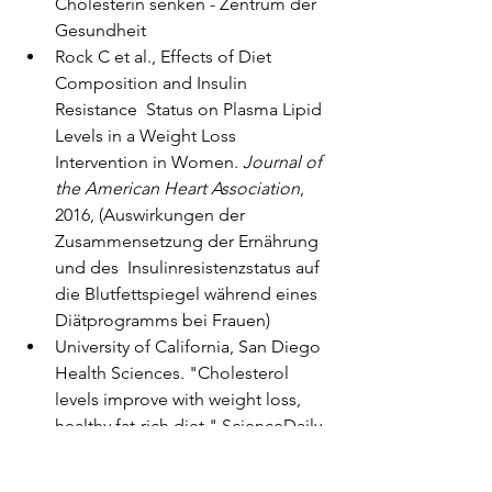
Cholesterin senken - Zentrum der 
Gesundheit
Rock C et al., Effects of Diet 
Composition and Insulin 
Resistance  Status on Plasma Lipid 
Levels in a Weight Loss 
Intervention in Women. 
Journal of 
the American Heart Association
,  
2016, (Auswirkungen der 
Zusammensetzung der Ernährung 
und des  Insulinresistenzstatus auf 
die Blutfettspiegel während eines  
Diätprogramms bei Frauen)
University of California, San Diego 
Health Sciences. "Cholesterol  
levels improve with weight loss, 
healthy fat-rich diet." ScienceDaily, 
 29 January 2016, 
(Cholesterinspiegel bessern sich 