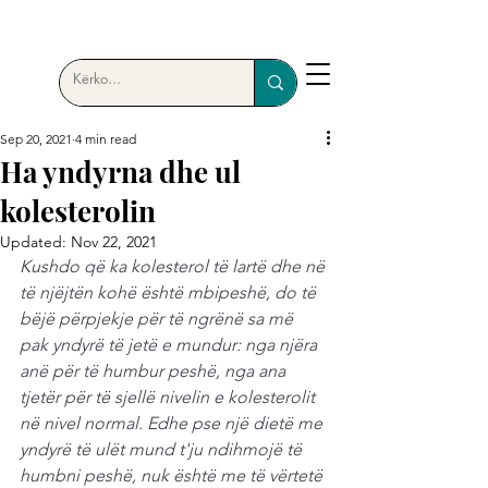
Sep 20, 2021
4 min read
Ha yndyrna dhe ul
kolesterolin
Updated:
Nov 22, 2021
Kushdo që ka kolesterol të lartë dhe në 
të njëjtën kohë është mbipeshë, do të 
bëjë përpjekje për të ngrënë sa më 
pak yndyrë të jetë e mundur: nga njëra 
anë për të humbur peshë, nga ana 
tjetër për të sjellë nivelin e kolesterolit 
në nivel normal. Edhe pse një dietë me 
yndyrë të ulët mund t'ju ndihmojë të 
humbni peshë, nuk është me të vërtetë 