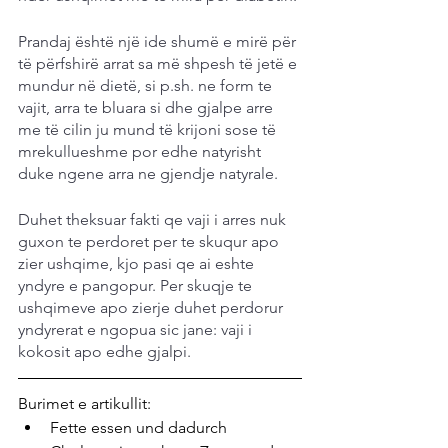
Prandaj është një ide shumë e mirë për 
të përfshirë arrat sa më shpesh të jetë e 
mundur në dietë, si p.sh. ne form te 
vajit, arra te bluara si dhe gjalpe arre 
me të cilin ju mund të krijoni sose të 
mrekullueshme por edhe natyrisht 
duke ngene arra ne gjendje natyrale.
Duhet theksuar fakti qe vaji i arres nuk 
guxon te perdoret per te skuqur apo 
zier ushqime, kjo pasi qe ai eshte 
yndyre e pangopur. Per skuqje te 
ushqimeve apo zierje duhet perdorur 
yndyrerat e ngopua sic jane: vaji i 
kokosit apo edhe gjalpi.
Burimet e artikullit:
Fette essen und dadurch 