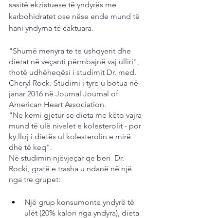
sasitë ekzistuese të yndyrës me 
karbohidratet ose nëse ende mund të 
hani yndyrna të caktuara.
"Shumë menyra te te ushqyerit dhe 
dietat në veçanti përmbajnë vaj ulliri", 
thotë udhëheqësi i studimit Dr. med. 
Cheryl Rock. Studimi i tyre u botua në 
janar 2016 në Journal Journal of 
American Heart Association.
"Ne kemi gjetur se dieta me këto vajra 
mund të ulë nivelet e kolesterolit - por 
ky lloj i dietës ul kolesterolin e mirë 
dhe të keq".
Në studimin njëvjeçar qe beri  Dr. 
Rocki, gratë e trasha u ndanë në një 
nga tre grupet:
Një grup konsumonte yndyrë të 
ulët (20% kalori nga yndyra), dieta 