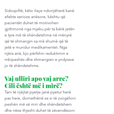
Sidoqoftë, këto ilaçe ndonjëherë kanë 
efekte serioze anësore, kështu që 
pacientët duhet të motivohen 
gjithmonë nga mjeku për ta bërë jetën 
e tyre më të shëndetshme në mënyrë 
që të shmangin sa më shumë që të 
jetë e mundur medikamentet. Nga 
njëra anë, kjo përfshin reduktimin e 
mbipeshës dhe shmangien e yndyrave 
jo të shëndetshme.
Vaj ulliri apo vaj arre? 
Cili është më i mirë?
Tani të njëjtat pyetje janë pyetur herë 
pas here, domethënë se si të zvogëloni 
peshën më së miri dhe shëndetshem 
dhe nëse thjesht duhet të zëvendësoni 