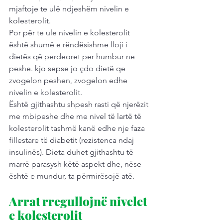
mjaftoje te ulë ndjeshëm nivelin e 
kolesterolit.
Por për te ule nivelin e kolesterolit 
është shumë e rëndësishme lloji i 
dietës që perdeoret per humbur ne 
peshe. kjo sepse jo çdo dietë qe 
zvogelon peshen, zvogelon edhe 
nivelin e kolesterolit.
Është gjithashtu shpesh rasti që njerëzit 
me mbipeshe dhe me nivel të lartë të 
kolesterolit tashmë kanë edhe nje faza 
fillestare të diabetit (rezistenca ndaj 
insulinës). Dieta duhet gjithashtu të 
marrë parasysh këtë aspekt dhe, nëse 
është e mundur, ta përmirësojë atë.
Arrat rregullojnë nivelet 
e kolesterolit 