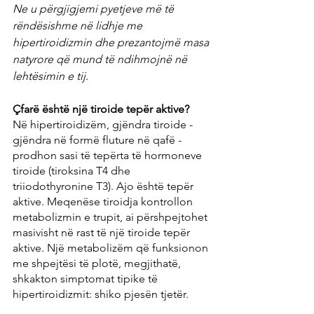
Ne u përgjigjemi pyetjeve më të 
rëndësishme në lidhje me 
hipertiroidizmin dhe prezantojmë masa 
natyrore që mund të ndihmojnë në 
lehtësimin e tij.
Çfarë është një tiroide tepër aktive?
Në hipertiroidizëm, gjëndra tiroide - 
gjëndra në formë fluture në qafë - 
prodhon sasi të tepërta të hormoneve 
tiroide (tiroksina T4 dhe 
triiodothyronine T3). Ajo është tepër 
aktive. Meqenëse tiroidja kontrollon 
metabolizmin e trupit, ai përshpejtohet 
masivisht në rast të një tiroide tepër 
aktive. Një metabolizëm që funksionon 
me shpejtësi të plotë, megjithatë, 
shkakton simptomat tipike të 
hipertiroidizmit: shiko pjesën tjetër.