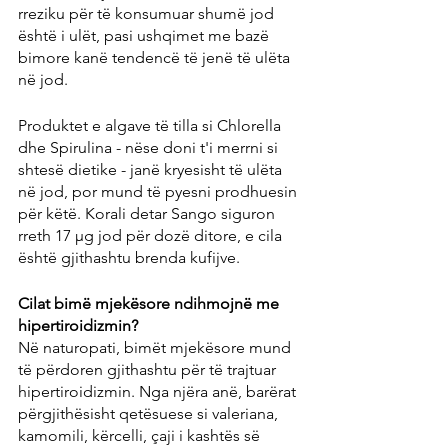
rreziku për të konsumuar shumë jod 
është i ulët, pasi ushqimet me bazë 
bimore kanë tendencë të jenë të ulëta 
në jod.
Produktet e algave të tilla si Chlorella 
dhe Spirulina - nëse doni t'i merrni si 
shtesë dietike - janë kryesisht të ulëta 
në jod, por mund të pyesni prodhuesin 
për këtë. Korali detar Sango siguron 
rreth 17 µg jod për dozë ditore, e cila 
është gjithashtu brenda kufijve.
Cilat bimë mjekësore ndihmojnë me 
hipertiroidizmin?
Në naturopati, bimët mjekësore mund 
të përdoren gjithashtu për të trajtuar 
hipertiroidizmin. Nga njëra anë, barërat 
përgjithësisht qetësuese si valeriana, 
kamomili, kërcelli, çaji i kashtës së 