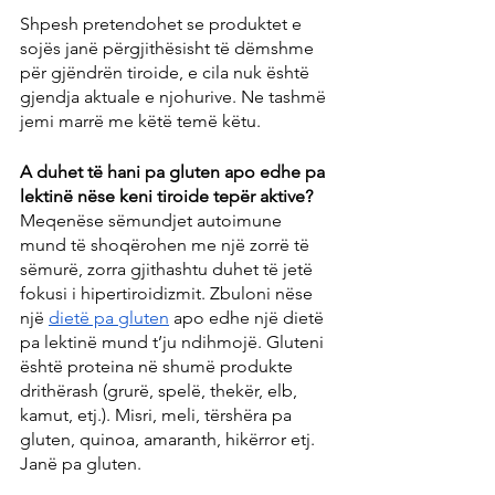
Shpesh pretendohet se produktet e 
sojës janë përgjithësisht të dëmshme 
për gjëndrën tiroide, e cila nuk është 
gjendja aktuale e njohurive. Ne tashmë 
jemi marrë me këtë temë këtu.
A duhet të hani pa gluten apo edhe pa 
lektinë nëse keni tiroide tepër aktive?
Meqenëse sëmundjet autoimune 
mund të shoqërohen me një zorrë të 
sëmurë, zorra gjithashtu duhet të jetë 
fokusi i hipertiroidizmit. Zbuloni nëse 
një 
dietë pa gluten
 apo edhe një dietë 
pa lektinë mund t’ju ​​ndihmojë. Gluteni 
është proteina në shumë produkte 
drithërash (grurë, spelë, thekër, elb, 
kamut, etj.). Misri, meli, tërshëra pa 
gluten, quinoa, amaranth, hikërror etj. 
Janë pa gluten.