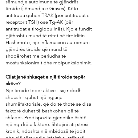
sëmundje autoimune të gjëndrës 
tiroide (sëmundja e Graves). Këto 
antitrupa quhen TRAK (për antitrupat e 
receptorit TSH) ose Tg-AK (për 
antitrupat e tiroglobulinës). Kjo e fundit 
gjithashtu mund të rritet në tiroiditin 
Hashimoto, një inflamacion autoimun i 
gjëndrës tiroide që mund të 
shoqërohet me periudha të 
mosfunksionimit dhe mbipunksionimit.
Cilat janë shkaqet e një tiroide tepër 
aktive?
Një tiroide tepër aktive - siç ndodh 
shpesh - quhet një ngjarje 
shumëfaktoriale, që do të thotë se disa 
faktorë duhet të bashkohen që të 
shfaqet. Predispozita gjenetike është 
një nga këta faktorë. Shtojini atij stresi 
kronik, ndoshta një mbidozë të jodit 
dhe një sëmundje infektive, atëherë 