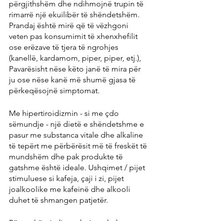
përgjithshëm dhe ndihmojnë trupin të 
rimarrë një ekuilibër të shëndetshëm. 
Prandaj është mirë që të vëzhgoni 
veten pas konsumimit të xhenxhefilit 
ose erëzave të tjera të ngrohjes 
(kanellë, kardamom, piper, piper, etj.), 
Pavarësisht nëse këto janë të mira për 
ju ose nëse kanë më shumë gjasa të 
përkeqësojnë simptomat.
Me hipertiroidizmin - si me çdo 
sëmundje - një dietë e shëndetshme e 
pasur me substanca vitale dhe alkaline 
të tepërt me përbërësit më të freskët të 
mundshëm dhe pak produkte të 
gatshme është ideale. Ushqimet / pijet 
stimuluese si kafeja, çaji i zi, pijet 
joalkoolike me kafeinë dhe alkooli 
duhet të shmangen patjetër.