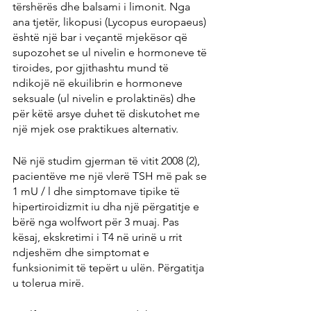
tërshërës dhe balsami i limonit. Nga 
ana tjetër, likopusi (Lycopus europaeus) 
është një bar i veçantë mjekësor që 
supozohet se ul nivelin e hormoneve të 
tiroides, por gjithashtu mund të 
ndikojë në ekuilibrin e hormoneve 
seksuale (ul nivelin e prolaktinës) dhe 
për këtë arsye duhet të diskutohet me 
një mjek ose praktikues alternativ.
Në një studim gjerman të vitit 2008 (2), 
pacientëve me një vlerë TSH më pak se 
1 mU / l dhe simptomave tipike të 
hipertiroidizmit iu dha një përgatitje e 
bërë nga wolfwort për 3 muaj. Pas 
kësaj, ekskretimi i T4 në urinë u rrit 
ndjeshëm dhe simptomat e 
funksionimit të tepërt u ulën. Përgatitja 
u tolerua mirë.