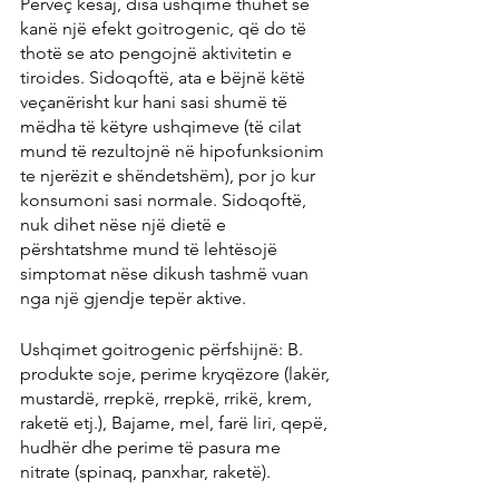
Përveç kësaj, disa ushqime thuhet se 
kanë një efekt goitrogenic, që do të 
thotë se ato pengojnë aktivitetin e 
tiroides. Sidoqoftë, ata e bëjnë këtë 
veçanërisht kur hani sasi shumë të 
mëdha të këtyre ushqimeve (të cilat 
mund të rezultojnë në hipofunksionim 
te njerëzit e shëndetshëm), por jo kur 
konsumoni sasi normale. Sidoqoftë, 
nuk dihet nëse një dietë e 
përshtatshme mund të lehtësojë 
simptomat nëse dikush tashmë vuan 
nga një gjendje tepër aktive.
Ushqimet goitrogenic përfshijnë: B. 
produkte soje, perime kryqëzore (lakër, 
mustardë, rrepkë, rrepkë, rrikë, krem, 
raketë etj.), Bajame, mel, farë liri, qepë, 
hudhër dhe perime të pasura me 
nitrate (spinaq, panxhar, raketë).