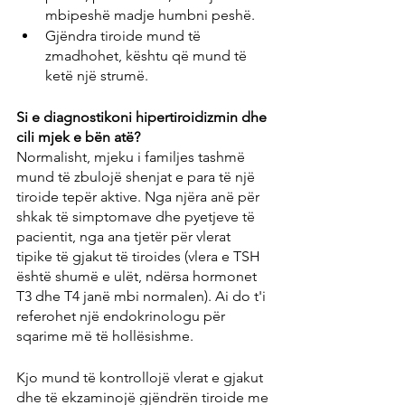
mbipeshë madje humbni peshë.
Gjëndra tiroide mund të 
zmadhohet, kështu që mund të 
ketë një strumë.
Si e diagnostikoni hipertiroidizmin dhe 
cili mjek e bën atë?
Normalisht, mjeku i familjes tashmë 
mund të zbulojë shenjat e para të një 
tiroide tepër aktive. Nga njëra anë për 
shkak të simptomave dhe pyetjeve të 
pacientit, nga ana tjetër për vlerat 
tipike të gjakut të tiroides (vlera e TSH 
është shumë e ulët, ndërsa hormonet 
T3 dhe T4 janë mbi normalen). Ai do t'i 
referohet një endokrinologu për 
sqarime më të hollësishme.
Kjo mund të kontrollojë vlerat e gjakut 
dhe të ekzaminojë gjëndrën tiroide me 