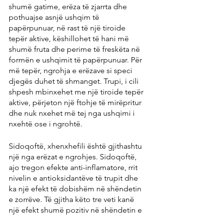
shumë gatime, erëza të zjarrta dhe 
pothuajse asnjë ushqim të 
papërpunuar, në rast të një tiroide 
tepër aktive, këshillohet të hani më 
shumë fruta dhe perime të freskëta në 
formën e ushqimit të papërpunuar. Për 
më tepër, ngrohja e erëzave si speci 
djegës duhet të shmanget. Trupi, i cili 
shpesh mbinxehet me një tiroide tepër 
aktive, përjeton një ftohje të mirëpritur 
dhe nuk nxehet më tej nga ushqimi i 
nxehtë ose i ngrohtë.
Sidoqoftë, xhenxhefili është gjithashtu 
një nga erëzat e ngrohjes. Sidoqoftë, 
ajo tregon efekte anti-inflamatore, rrit 
nivelin e antioksidantëve të trupit dhe 
ka një efekt të dobishëm në shëndetin 
e zorrëve. Të gjitha këto tre veti kanë 
një efekt shumë pozitiv në shëndetin e 