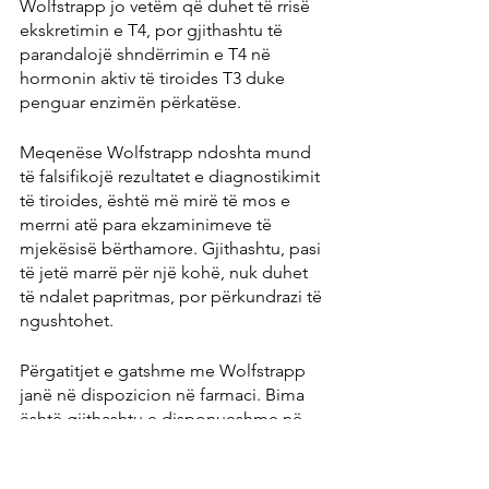
Wolfstrapp jo vetëm që duhet të rrisë 
ekskretimin e T4, por gjithashtu të 
parandalojë shndërrimin e T4 në 
hormonin aktiv të tiroides T3 duke 
penguar enzimën përkatëse.
Meqenëse Wolfstrapp ndoshta mund 
të falsifikojë rezultatet e diagnostikimit 
të tiroides, është më mirë të mos e 
merrni atë para ekzaminimeve të 
mjekësisë bërthamore. Gjithashtu, pasi 
të jetë marrë për një kohë, nuk duhet 
të ndalet papritmas, por përkundrazi të 
ngushtohet.
Përgatitjet e gatshme me Wolfstrapp 
janë në dispozicion në farmaci. Bima 
është gjithashtu e disponueshme në 
formën homeopatike, nga të cilat 
duhet të merrni 5 globula tri herë në 