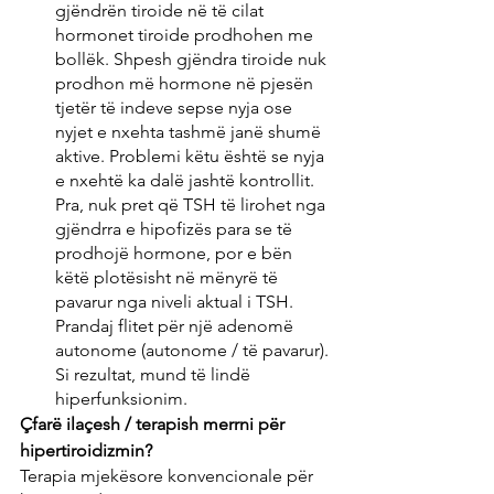
gjëndrën tiroide në të cilat 
hormonet tiroide prodhohen me 
bollëk. Shpesh gjëndra tiroide nuk 
prodhon më hormone në pjesën 
tjetër të indeve sepse nyja ose 
nyjet e nxehta tashmë janë shumë 
aktive. Problemi këtu është se nyja 
e nxehtë ka dalë jashtë kontrollit. 
Pra, nuk pret që TSH të lirohet nga 
gjëndrra e hipofizës para se të 
prodhojë hormone, por e bën 
këtë plotësisht në mënyrë të 
pavarur nga niveli aktual i TSH. 
Prandaj flitet për një adenomë 
autonome (autonome / të pavarur). 
Si rezultat, mund të lindë 
hiperfunksionim.
Çfarë ilaçesh / terapish merrni për 
hipertiroidizmin?
Terapia mjekësore konvencionale për 