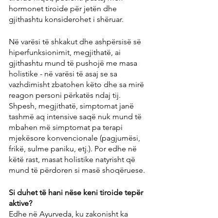
hormonet tiroide për jetën dhe 
gjithashtu konsiderohet i shëruar.
Në varësi të shkakut dhe ashpërsisë së 
hiperfunksionimit, megjithatë, ai 
gjithashtu mund të pushojë me masa 
holistike - në varësi të asaj se sa 
vazhdimisht zbatohen këto dhe sa mirë 
reagon personi përkatës ndaj tij. 
Shpesh, megjithatë, simptomat janë 
tashmë aq intensive saqë nuk mund të 
mbahen më simptomat pa terapi 
mjekësore konvencionale (pagjumësi, 
frikë, sulme paniku, etj.). Por edhe në 
këtë rast, masat holistike natyrisht që 
mund të përdoren si masë shoqëruese.
Si duhet të hani nëse keni tiroide tepër 
aktive?
Edhe në Ayurveda, ku zakonisht ka 