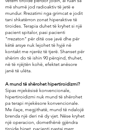
vetëm tiroide përdor jodin, ai ruan sa 
më shumë jod radioaktiv të jetë e 
mundur. Rrezatimi nga grimcat e jodit 
tani shkatërron zonat hiperaktive të 
tiroides. Terapia duhet të kryhet si një 
pacient spitalor, pasi pacienti 
"rrezaton" për ditë ose javë dhe për 
këtë arsye nuk lejohet të hyjë në 
kontakt me njerëz të tjerë. Shanset për 
shërim do të ishin 90 përqind, thuhet, 
në të njëjtën kohë, efektet anësore 
janë të ulëta.
A mund të shërohet hipertiroidizmi?
Sipas mjekësisë konvencionale, 
hipertiroidizmi nuk mund të shërohet 
pa terapi mjekësore konvencionale. 
Me ilaçe, megjithatë, mund të ndalojë 
brenda një deri në dy vjet. Nëse kryhet 
një operacion, domethënë gjëndra 
tiroide hiqet, pacienti pastaj merr 