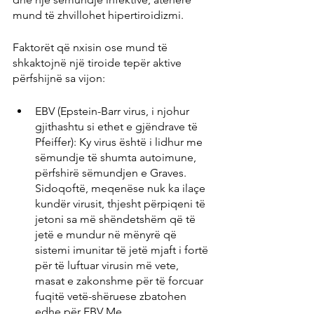
mund të zhvillohet hipertiroidizmi.
Faktorët që nxisin ose mund të 
shkaktojnë një tiroide tepër aktive 
përfshijnë sa vijon:
EBV (Epstein-Barr virus, i njohur 
gjithashtu si ethet e gjëndrave të 
Pfeiffer): Ky virus është i lidhur me 
sëmundje të shumta autoimune, 
përfshirë sëmundjen e Graves. 
Sidoqoftë, meqenëse nuk ka ilaçe 
kundër virusit, thjesht përpiqeni të 
jetoni sa më shëndetshëm që të 
jetë e mundur në mënyrë që 
sistemi imunitar të jetë mjaft i fortë 
për të luftuar virusin më vete, 
masat e zakonshme për të forcuar 
fuqitë vetë-shëruese zbatohen 
edhe për EBV Me