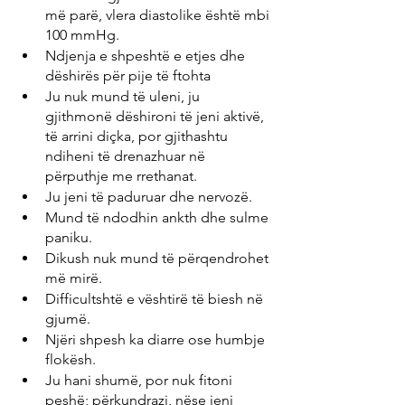
më parë, vlera diastolike është mbi 
100 mmHg.
Ndjenja e shpeshtë e etjes dhe 
dëshirës për pije të ftohta
Ju nuk mund të uleni, ju 
gjithmonë dëshironi të jeni aktivë, 
të arrini diçka, por gjithashtu 
ndiheni të drenazhuar në 
përputhje me rrethanat.
Ju jeni të paduruar dhe nervozë.
Mund të ndodhin ankth dhe sulme 
paniku.
Dikush nuk mund të përqendrohet 
më mirë.
Difficultshtë e vështirë të biesh në 
gjumë.
Njëri shpesh ka diarre ose humbje 
flokësh.
Ju hani shumë, por nuk fitoni 
peshë; përkundrazi, nëse jeni 