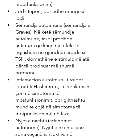
hiperfunksionim)
Jod i tepërt, por edhe mungesë 
jodi
Sëmundja autoimune (sëmundja e 
Graves): Në këtë sëmundje 
autoimune, trupi prodhon 
antitrupa që kanë një efekt të 
ngjashëm në gjëndrën tiroide si 
TSH, domethënë e stimulojnë atë 
për të prodhuar më shumë 
hormone.
Inflamacion autoimun i tiroides 
Tiroiditi Hashimoto, i cili zakonisht 
çon në simptoma të 
mosfunksionimit, por gjithashtu 
mund të çojë në simptoma të 
mbipunksionimit në faza.
Nyjet e nxehta (adenomat 
autonome): Nyjet e nxehta janë 
zona veçanërisht aktive në 