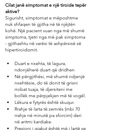
Cilat janë simptomat e një tiroide tepër 
aktive?
Sigurisht, simptomat e mëposhtme 
nuk shfaqen të gjitha në të njëjtën 
kohë. Një pacient vuan nga më shumë 
simptoma, tjetri nga më pak simptoma 
- gjithashtu në varësi të ashpërsisë së 
hipertiroidizmit.
Duart e nxehta, të lagura, 
ndonjëherë duart që dridhen
Në përgjithësi, më shumë ndjenjë 
nxehtësie, do të donit të grisni 
rrobat tuaja, të djersiteni me 
bollëk me përpjekjen më të vogël.
Lëkura e fytyrës është skuqur.
Rrahje të larta të zemrës (mbi 70 
rrahje në minutë pa sforcim) deri 
në aritmi kardiake.
Presioni i gjakut është më i lartë se 