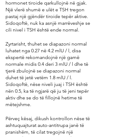
hormonet tiroide qarkullojnë në gjak. 
Një vlerë shumë e ulët e TSH tregon 
pastaj një gjëndër tiroide tepër aktive. 
Sidoqoftë, nuk ka asnjë marrëveshje se 
cili nivel i TSH është ende normal.
Zyrtarisht, thuhet se diapazoni normal 
luhatet nga 0.27 në 4.2 mlU / l, disa 
ekspertë rekomandojnë një gamë 
normale midis 0.4 deri 3 mlU / l dhe të 
tjerë zbulojnë se diapazoni normal 
duhet të jetë vetëm 1.8 mlU / l. 
Sidoqoftë, nëse niveli juaj i TSH është 
nën 0.5, ka të ngjarë që ju të jeni tepër 
aktiv dhe se do të fillojnë hetime të 
mëtejshme.
Përveç kësaj, dikush kontrollon nëse të 
ashtuquajturat auto-antitrupa janë të 
pranishëm, të cilat tregojnë një 