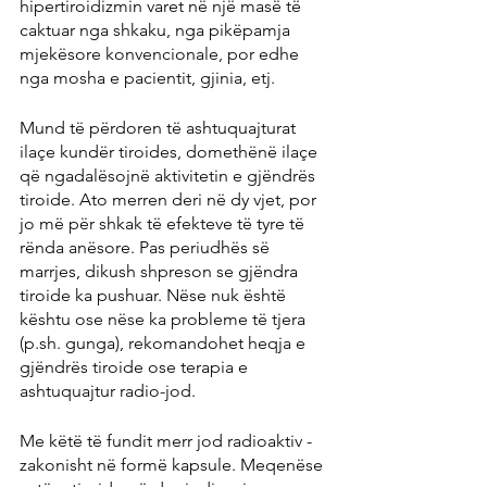
hipertiroidizmin varet në një masë të 
caktuar nga shkaku, nga pikëpamja 
mjekësore konvencionale, por edhe 
nga mosha e pacientit, gjinia, etj.
Mund të përdoren të ashtuquajturat 
ilaçe kundër tiroides, domethënë ilaçe 
që ngadalësojnë aktivitetin e gjëndrës 
tiroide. Ato merren deri në dy vjet, por 
jo më për shkak të efekteve të tyre të 
rënda anësore. Pas periudhës së 
marrjes, dikush shpreson se gjëndra 
tiroide ka pushuar. Nëse nuk është 
kështu ose nëse ka probleme të tjera 
(p.sh. gunga), rekomandohet heqja e 
gjëndrës tiroide ose terapia e 
ashtuquajtur radio-jod.
Me këtë të fundit merr jod radioaktiv - 
zakonisht në formë kapsule. Meqenëse 