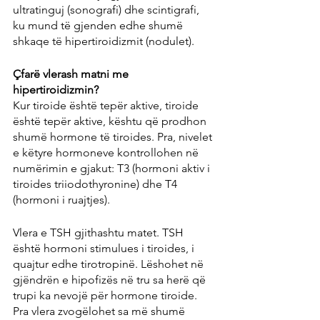
ultratinguj (sonografi) dhe scintigrafi, 
ku mund të gjenden edhe shumë 
shkaqe të hipertiroidizmit (nodulet).
Çfarë vlerash matni me 
hipertiroidizmin?
Kur tiroide është tepër aktive, tiroide 
është tepër aktive, kështu që prodhon 
shumë hormone të tiroides. Pra, nivelet 
e këtyre hormoneve kontrollohen në 
numërimin e gjakut: T3 (hormoni aktiv i 
tiroides triiodothyronine) dhe T4 
(hormoni i ruajtjes).
Vlera e TSH gjithashtu matet. TSH 
është hormoni stimulues i tiroides, i 
quajtur edhe tirotropinë. Lëshohet në 
gjëndrën e hipofizës në tru sa herë që 
trupi ka nevojë për hormone tiroide. 
Pra vlera zvogëlohet sa më shumë 