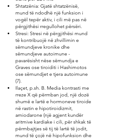
Shtatzënia: Gjatë shtatzënisë, 
mund të ndodhë një funksion i 
vogël tepër aktiv, i cili më pas në 
përgjithësi rregullohet përsëri.
Stresi: Stresi në përgjithësi mund 
të kontribuojë në zhvillimin e 
sëmundjeve kronike dhe 
sëmundjeve autoimune - 
pavarësisht nëse sëmundja e 
Graves ose tiroiditi i Hashimotos 
ose sëmundjet e tjera autoimune 
(7).
Ilaçet, p.sh. B. Media kontrasti me 
rreze X që përmban jod, një dozë 
shumë e lartë e hormoneve tiroide 
në rastin e hipotiroidizmit, 
amiodarone (një agjent kundër 
aritmive kardiake i cili, për shkak të 
përmbajtjes së tij të lartë të jodit, 
mund të çojë në hipofunksion dhe 