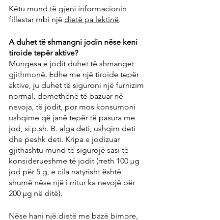
Këtu mund të gjeni informacionin 
fillestar mbi një 
dietë pa lektinë
.
A duhet të shmangni jodin nëse keni 
tiroide tepër aktive?
Mungesa e jodit duhet të shmanget 
gjithmonë. Edhe me një tiroide tepër 
aktive, ju duhet të siguroni një furnizim 
normal, domethënë të bazuar në 
nevoja, të jodit, por mos konsumoni 
ushqime që janë tepër të pasura me 
jod, si p.sh. B. alga deti, ushqim deti 
dhe peshk deti. Kripa e jodizuar 
gjithashtu mund të sigurojë sasi të 
konsiderueshme të jodit (rreth 100 μg 
jod për 5 g, e cila natyrisht është 
shumë nëse një i rritur ka nevojë për 
200 μg në ditë).
Nëse hani një dietë me bazë bimore, 