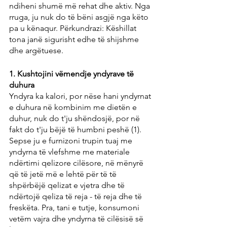
ndiheni shumë më rehat dhe aktiv. Nga 
rruga, ju nuk do të bëni asgjë nga këto 
pa u kënaqur. Përkundrazi: Këshillat 
tona janë sigurisht edhe të shijshme 
dhe argëtuese.
1. Kushtojini vëmendje yndyrave të 
duhura
Yndyra ka kalori, por nëse hani yndyrnat 
e duhura në kombinim me dietën e 
duhur, nuk do t'ju shëndosjë, por në 
fakt do t'ju bëjë të humbni peshë (1). 
Sepse ju e furnizoni trupin tuaj me 
yndyrna të vlefshme me materiale 
ndërtimi qelizore cilësore, në mënyrë 
që të jetë më e lehtë për të të 
shpërbëjë qelizat e vjetra dhe të 
ndërtojë qeliza të reja - të reja dhe të 
freskëta. Pra, tani e tutje, konsumoni 
vetëm vajra dhe yndyrna të cilësisë së 