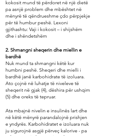
kokosit mund të përdoret në një dietë 
pa asnjë problem dhe mbështet në 
mënyrë të qëndrueshme çdo përpjekje 
për të humbur peshë. Lexoni 
gjithashtu: Vaji i kokosit – i shijshëm 
dhe i shëndetshëm
2. Shmangni sheqerin dhe miellin e 
bardhë
Nuk mund ta shmangni këtë kur 
humbni peshë. Sheqeri dhe mielli i 
bardhë janë karbohidrate të izoluara. 
Ato çojnë në luhatje të niveleve të 
sheqerit në gjak (4), dëshira për ushqim 
(5) dhe oreks të tepruar.
Ata mbajnë nivelin e insulinës lart dhe 
në këtë mënyrë parandalojnë prishjen 
e yndyrës. Karbohidratet e izoluara nuk 
ju sigurojnë asgjë përveç kalorive - pa 