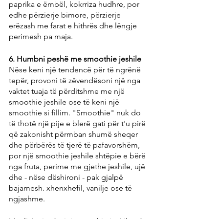
paprika e ëmbël, kokrriza hudhre, por 
edhe përzierje bimore, përzierje 
erëzash me farat e hithrës dhe lëngje 
perimesh pa maja.
6. Humbni peshë me smoothie jeshile
Nëse keni një tendencë për të ngrënë 
tepër, provoni të zëvendësoni një nga 
vaktet tuaja të përditshme me një 
smoothie jeshile ose të keni një 
smoothie si fillim. "Smoothie" nuk do 
të thotë një pije e blerë gati për t'u pirë 
që zakonisht përmban shumë sheqer 
dhe përbërës të tjerë të pafavorshëm, 
por një smoothie jeshile shtëpie e bërë 
nga fruta, perime me gjethe jeshile, ujë 
dhe - nëse dëshironi - pak gjalpë 
bajamesh. xhenxhefil, vanilje ose të 
ngjashme.