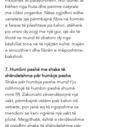
mbushës të pafavorshëm. Ato duhet të 
bëhen nga fruta dhe perime natyrale 
me cilësi organike. Nëse zgjidhni edhe 
varietete që përmbajnë fibra në formën 
e farave të pleshtave pa kalori, atëherë 
po vrisni dy zogj me një gur, që do të 
thotë se mund të zbatoni dy nga 
këshillat tona në të njëjtën kohë: majën 
e smoothie-t dhe fibrën e mëposhtme. 
bakshish.
7. Humbni peshë me shake të 
shëndetshme për humbje peshe
Shake për humbje peshe mund t'ju 
ndihmojë të humbni peshë shumë 
mirë (9). Zakonisht zëvendësojnë një 
vakt, përmbajnë vetëm pak kalori në 
vetvete, por janë aq të ngopshme sa 
mendoni se keni ngrënë një vakt të 
plotë. Megjithatë, është e rëndësishme 
të zgjidhni shake të shëndetshme për 