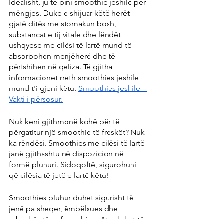
Idealisht, ju të pini smoothie jeshile për 
mëngjes. Duke e shijuar këtë herët 
gjatë ditës me stomakun bosh, 
substancat e tij vitale dhe lëndët 
ushqyese me cilësi të lartë mund të 
absorbohen menjëherë dhe të 
përfshihen në qeliza. Të gjitha 
informacionet rreth smoothies jeshile 
mund t'i gjeni këtu: 
Smoothies jeshile - 
Vakti i përsosur.
Nuk keni gjithmonë kohë për të 
përgatitur një smoothie të freskët? Nuk 
ka rëndësi. Smoothies me cilësi të lartë 
janë gjithashtu në dispozicion në 
formë pluhuri. Sidoqoftë, sigurohuni 
që cilësia të jetë e lartë këtu!
Smoothies pluhur duhet sigurisht të 
jenë pa sheqer, ëmbëlsues dhe 