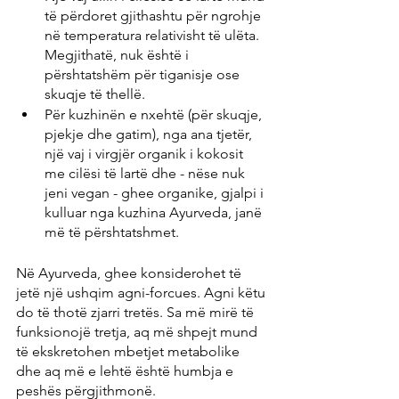
të përdoret gjithashtu për ngrohje 
në temperatura relativisht të ulëta. 
Megjithatë, nuk është i 
përshtatshëm për tiganisje ose 
skuqje të thellë.
Për kuzhinën e nxehtë (për skuqje, 
pjekje dhe gatim), nga ana tjetër, 
një vaj i virgjër organik i kokosit 
me cilësi të lartë dhe - nëse nuk 
jeni vegan - ghee organike, gjalpi i 
kulluar nga kuzhina Ayurveda, janë 
më të përshtatshmet.
Në Ayurveda, ghee konsiderohet të 
jetë një ushqim agni-forcues. Agni këtu 
do të thotë zjarri tretës. Sa më mirë të 
funksionojë tretja, aq më shpejt mund 
të ekskretohen mbetjet metabolike 
dhe aq më e lehtë është humbja e 
peshës përgjithmonë.