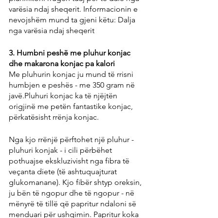
varësia ndaj sheqerit. Informacionin e 
nevojshëm mund ta gjeni këtu: Dalja 
nga varësia ndaj sheqerit
3. Humbni peshë me pluhur konjac 
dhe makarona konjac pa kalori
Me pluhurin konjac ju mund të rrisni 
humbjen e peshës - me 350 gram në 
javë.Pluhuri konjac ka të njëjtën 
origjinë me petën fantastike konjac, 
përkatësisht rrënja konjac.
Nga kjo rrënjë përftohet një pluhur - 
pluhuri konjak - i cili përbëhet 
pothuajse ekskluzivisht nga fibra të 
veçanta diete (të ashtuquajturat 
glukomanane). Kjo fibër shtyp oreksin, 
ju bën të ngopur dhe të ngopur - në 
mënyrë të tillë që papritur ndaloni së 
menduari për ushqimin. Papritur koka 