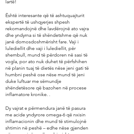
lartë!
Është interesante që të ashtuquajturit 
ekspertë të ushqyerjes shpesh 
rekomandojnë dhe lavdërojnë ato vajra 
dhe yndyrna si të shëndetshme që nuk 
janë domosdoshmërisht fare. Vaji i 
lulediellit dhe vaji i lulediellit, për 
shembull, mund të përdoren në sasi të 
vogla, por ato nuk duhet të përfshihen 
në planin tuaj të dietës nëse jeni gati të 
humbni peshë ose nëse mund të jeni 
duke luftuar me sëmundje 
shëndetësore që bazohen në procese 
inflamatore kronike. .
Dy vajrat e përmendura janë të pasura 
me acide yndyrore omega-6 që nxisin 
inflamacionin dhe mund të stimulojnë 
shtimin në peshë – edhe nëse gjenden 