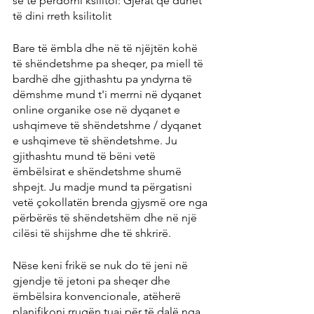
se të përdorni ksilitol: Gjërat që duhet 
të dini rreth ksilitolit
Bare të ëmbla dhe në të njëjtën kohë 
të shëndetshme pa sheqer, pa miell të 
bardhë dhe gjithashtu pa yndyrna të 
dëmshme mund t'i merrni në dyqanet 
online organike ose në dyqanet e 
ushqimeve të shëndetshme / dyqanet 
e ushqimeve të shëndetshme. Ju 
gjithashtu mund të bëni vetë 
ëmbëlsirat e shëndetshme shumë 
shpejt. Ju madje mund ta përgatisni 
vetë çokollatën brenda gjysmë ore nga 
përbërës të shëndetshëm dhe në një 
cilësi të shijshme dhe të shkrirë.
Nëse keni frikë se nuk do të jeni në 
gjendje të jetoni pa sheqer dhe 
ëmbëlsira konvencionale, atëherë 
planifikoni rrugën tuaj për të dalë nga 