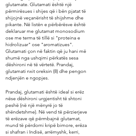
glutamate. Glutamati është një 
përmirësues i shijes që i bën pjatat të 
shijojnë veçanërisht të shijshme dhe 
pikante. Në listën e përbërësve është 
deklaruar me glutamat monosodium 
ose me terma të tillë si "proteina e 
hidrolizuar" ose "aromatizues". 
Glutamati çon në faktin që ju hani më 
shumë nga ushqimi përkatës sesa 
dëshironi në të vërtetë. Prandaj, 
glutamati nxit oreksin (8) dhe pengon 
ndjenjën e ngopjes.
Prandaj, glutamati është ideal si erëz 
nëse dëshironi urgjentisht të shtoni 
peshë (në një mënyrë jo të 
shëndetshme). Në vend të përzierjeve 
të erëzave që përmbajnë glutamat, 
mund të përdorni kripë bimore, erëza 
si shafran i Indisë, arrëmyshk, kerri, 