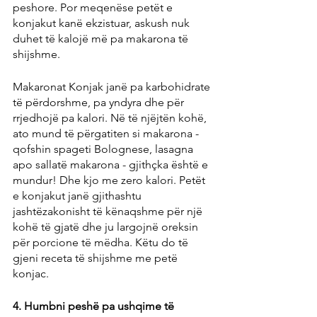
peshore. Por meqenëse petët e 
konjakut kanë ekzistuar, askush nuk 
duhet të kalojë më pa makarona të 
shijshme.
Makaronat Konjak janë pa karbohidrate 
të përdorshme, pa yndyra dhe për 
rrjedhojë pa kalori. Në të njëjtën kohë, 
ato mund të përgatiten si makarona - 
qofshin spageti Bolognese, lasagna 
apo sallatë makarona - gjithçka është e 
mundur! Dhe kjo me zero kalori. Petët 
e konjakut janë gjithashtu 
jashtëzakonisht të kënaqshme për një 
kohë të gjatë dhe ju largojnë oreksin 
për porcione të mëdha. Këtu do të 
gjeni receta të shijshme me petë 
konjac.
4. Humbni peshë pa ushqime të 