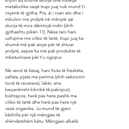
krijon aq shumë skorje dhe mbetje 
metabolike saqë trupi juaj nuk mund t'i 
nxjerrë të gjitha. Pra, ai i ruan ato dhe i 
mbulon me yndyrë në mënyrë që 
skorja të mos dëmtojë indin (shih 
gjithashtu pikën 11). Nëse tani hani 
ushqime me cilësi të lartë, trupi juaj ka 
shumë më pak arsye për të shtuar 
yndyrë, sepse ka më pak produkte të 
mbeturinave për t'u ngopur.
Në vend të kësaj, hani fruta të freskëta, 
sallata, pjata me perime (shih seksionin 
tonë të recetave), lakër, arra 
(veçanërisht kikirikë të pakripur), 
bishtajore, herë pas here peshk me 
cilësi të lartë dhe herë pas here një 
vezë organike. Ju mund të gjeni 
këshilla për një mëngjes të 
shëndetshëm këtu: Mëngjesi alkalik