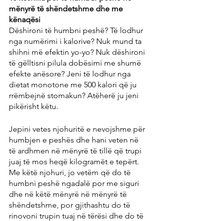
mënyrë të shëndetshme dhe me 
kënaqësi
Dëshironi të humbni peshë? Të lodhur 
nga numërimi i kalorive? Nuk mund ta 
shihni më efektin yo-yo? Nuk dëshironi 
të gëlltisni pilula dobësimi me shumë 
efekte anësore? Jeni të lodhur nga 
dietat monotone me 500 kalori që ju 
rrëmbejnë stomakun? Atëherë ju jeni 
pikërisht këtu.
Jepini vetes njohuritë e nevojshme për 
humbjen e peshës dhe hani veten në 
të ardhmen në mënyrë të tillë që trupi 
juaj të mos heqë kilogramët e tepërt. 
Me këtë njohuri, jo vetëm që do të 
humbni peshë ngadalë por me siguri 
dhe në këtë mënyrë në mënyrë të 
shëndetshme, por gjithashtu do të 
rinovoni trupin tuaj në tërësi dhe do të 