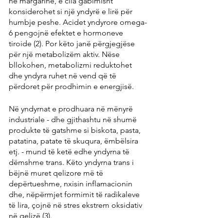
në margarinë, e cila gabimisht 
konsiderohet si një yndyrë e lirë për 
humbje peshe. Acidet yndyrore omega-
6 pengojnë efektet e hormoneve 
tiroide (2). Por këto janë përgjegjëse 
për një metabolizëm aktiv. Nëse 
bllokohen, metabolizmi reduktohet 
dhe yndyra ruhet në vend që të 
përdoret për prodhimin e energjisë.
Në yndyrnat e prodhuara në mënyrë 
industriale - dhe gjithashtu në shumë 
produkte të gatshme si biskota, pasta, 
patatina, patate të skuqura, ëmbëlsira 
etj. - mund të ketë edhe yndyrna të 
dëmshme trans. Këto yndyrna trans i 
bëjnë muret qelizore më të 
depërtueshme, nxisin inflamacionin 
dhe, nëpërmjet formimit të radikaleve 
të lira, çojnë në stres ekstrem oksidativ 
në qelizë (3).