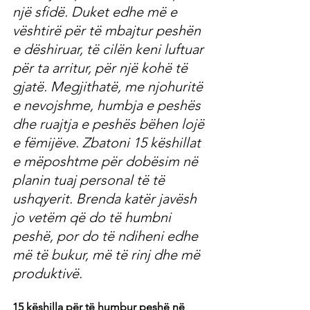
një sfidë. Duket edhe më e 
vështirë për të mbajtur peshën 
e dëshiruar, të cilën keni luftuar 
për ta arritur, për një kohë të 
gjatë. Megjithatë, me njohuritë 
e nevojshme, humbja e peshës 
dhe ruajtja e peshës bëhen lojë 
e fëmijëve. Zbatoni 15 këshillat 
e mëposhtme për dobësim në 
planin tuaj personal të të 
ushqyerit. Brenda katër javësh 
jo vetëm që do të humbni 
peshë, por do të ndiheni edhe 
më të bukur, më të rinj dhe më 
produktivë.
15 këshilla për të humbur peshë në 