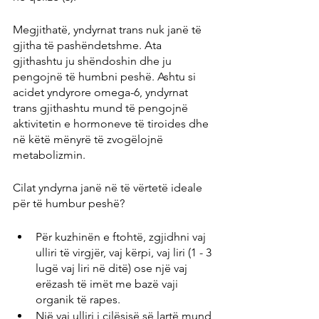
Megjithatë, yndyrnat trans nuk janë të 
gjitha të pashëndetshme. Ata 
gjithashtu ju shëndoshin dhe ju 
pengojnë të humbni peshë. Ashtu si 
acidet yndyrore omega-6, yndyrnat 
trans gjithashtu mund të pengojnë 
aktivitetin e hormoneve të tiroides dhe 
në këtë mënyrë të zvogëlojnë 
metabolizmin.
Cilat yndyrna janë në të vërtetë ideale 
për të humbur peshë?
Për kuzhinën e ftohtë, zgjidhni vaj 
ulliri të virgjër, vaj kërpi, vaj liri (1 - 3 
lugë vaj liri në ditë) ose një vaj 
erëzash të imët me bazë vaji 
organik të rapes.
Një vaj ulliri i cilësisë së lartë mund 