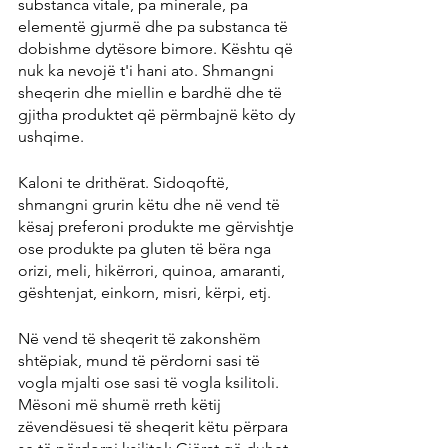
substanca vitale, pa minerale, pa 
elementë gjurmë dhe pa substanca të 
dobishme dytësore bimore. Kështu që 
nuk ka nevojë t'i hani ato. Shmangni 
sheqerin dhe miellin e bardhë dhe të 
gjitha produktet që përmbajnë këto dy 
ushqime.
Kaloni te drithërat. Sidoqoftë, 
shmangni grurin këtu dhe në vend të 
kësaj preferoni produkte me gërvishtje 
ose produkte pa gluten të bëra nga 
orizi, meli, hikërrori, quinoa, amaranti, 
gështenjat, einkorn, misri, kërpi, etj.
Në vend të sheqerit të zakonshëm 
shtëpiak, mund të përdorni sasi të 
vogla mjalti ose sasi të vogla ksilitoli. 
Mësoni më shumë rreth këtij 
zëvendësuesi të sheqerit këtu përpara 