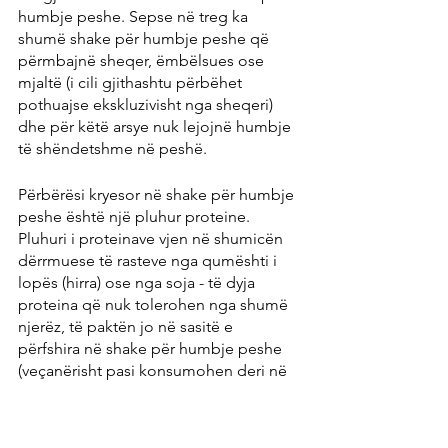
humbje peshe. Sepse në treg ka 
shumë shake për humbje peshe që 
përmbajnë sheqer, ëmbëlsues ose 
mjaltë (i cili gjithashtu përbëhet 
pothuajse ekskluzivisht nga sheqeri) 
dhe për këtë arsye nuk lejojnë humbje 
të shëndetshme në peshë.
Përbërësi kryesor në shake për humbje 
peshe është një pluhur proteine. 
Pluhuri i proteinave vjen në shumicën 
dërrmuese të rasteve nga qumështi i 
lopës (hirra) ose nga soja - të dyja 
proteina që nuk tolerohen nga shumë 
njerëz, të paktën jo në sasitë e 
përfshira në shake për humbje peshe 
(veçanërisht pasi konsumohen deri në 
tre shake për ditë).
Nga ana tjetër, shake-et vërtet të 