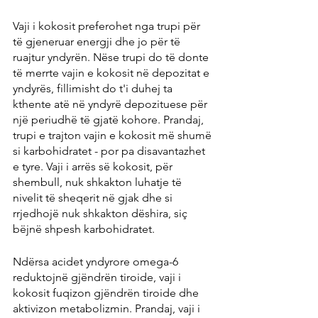
Vaji i kokosit preferohet nga trupi për 
të gjeneruar energji dhe jo për të 
ruajtur yndyrën. Nëse trupi do të donte 
të merrte vajin e kokosit në depozitat e 
yndyrës, fillimisht do t'i duhej ta 
kthente atë në yndyrë depozituese për 
një periudhë të gjatë kohore. Prandaj, 
trupi e trajton vajin e kokosit më shumë 
si karbohidratet - por pa disavantazhet 
e tyre. Vaji i arrës së kokosit, për 
shembull, nuk shkakton luhatje të 
nivelit të sheqerit në gjak dhe si 
rrjedhojë nuk shkakton dëshira, siç 
bëjnë shpesh karbohidratet.
Ndërsa acidet yndyrore omega-6 
reduktojnë gjëndrën tiroide, vaji i 
kokosit fuqizon gjëndrën tiroide dhe 
aktivizon metabolizmin. Prandaj, vaji i 