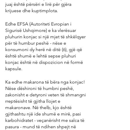
juaj është përsëri e lirë për gjëra 
krijuese dhe kuptimplota.
Edhe EFSA (Autoriteti Evropian i 
Sigurisë Ushqimore) e ka vlerësuar 
pluhurin konjac si një mjet të shkëlqyer 
për të humbur peshë - nëse e 
konsumoni dy herë në ditë (6), gjë që 
është shumë e lehtë sepse pluhuri 
konjac është në dispozicion në formë 
kapsule.
Ka edhe makarona të bëra nga konjac! 
Nëse dëshironi të humbni peshë, 
zakonisht e detyroni veten të shmangni 
rreptësisht të gjitha llojet e 
makaronave. Në thelb, kjo është 
gjithashtu një ide shumë e mirë, pasi 
karbohidratet - veçanërisht me salca të 
pasura - mund të ndihen shpejt në 