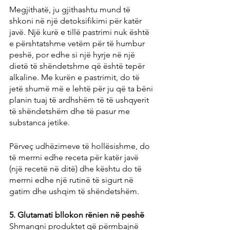
Megjithatë, ju gjithashtu mund të 
shkoni në një detoksifikimi për katër 
javë. Një kurë e tillë pastrimi nuk është 
e përshtatshme vetëm për të humbur 
peshë, por edhe si një hyrje në një 
dietë të shëndetshme që është tepër 
alkaline. Me kurën e pastrimit, do të 
jetë shumë më e lehtë për ju që ta bëni 
planin tuaj të ardhshëm të të ushqyerit 
të shëndetshëm dhe të pasur me 
substanca jetike.
Përveç udhëzimeve të hollësishme, do 
të merrni edhe receta për katër javë 
(një recetë në ditë) dhe kështu do të 
merrni edhe një rutinë të sigurt në 
gatim dhe ushqim të shëndetshëm.
5. Glutamati bllokon rënien në peshë
Shmangni produktet që përmbajnë 