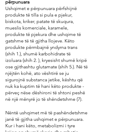
përpunuara
Ushqimet e përpunuara përfshijnë 
produkte të tilla si pula e pjekur, 
biskota, kriker, patate të skuqura, 
mueslis komerciale, karamele, 
produkte të pjekura dhe ushqime të 
gatshme të të gjitha llojeve. Këto 
produkte përmbajnë yndyrna trans 
(shih 1.), shumë karbohidrate të 
izoluara (shih 2. ), kryesisht shumë kripë 
ose gjithashtu glutamate (shih 5.). Në të 
njëjtën kohë, ato vështirë se ju 
sigurojnë substanca jetike, kështu që 
nuk ka kuptim të hani këto produkte - 
përveç nëse dëshironi të shtoni peshë 
në një mënyrë jo të shëndetshme (7).
Nëntë ushqimet më të pashëndetshme 
janë të gjitha ushqimet e përpunuara. 
Kur i hani këto, metabolizmi i tyre 