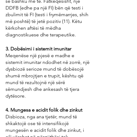
së bashku me të. Fatkeqësisht, një 
DDFB (edhe pa një FI) bën që testi i 
zbulimit të FI (testi i frymëmarrjes, shih 
më poshtë) të jetë pozitiv (11). Këtu 
kërkohen aftësi të mëdha 
diagnostikuese dhe terapeutike.
3. Dobësimi i sistemit imunitar
Meqenëse një pjesë e madhe e 
sistemit imunitar ndodhet në zorrë, një 
dysbiozë serioze mund të dobësojë 
shumë mbrojtjen e trupit, kështu që 
mund të rezultojnë një sërë 
sëmundjesh dhe ankesash të tjera 
dytësore.
4. Mungesa e acidit folik dhe zinkut
Disbioza, nga ana tjetër, mund të 
shkaktojë ose të intensifikojë 
mungesën e acidit folik dhe zinkut, i 
cili vërehet në përgjithësi tek 