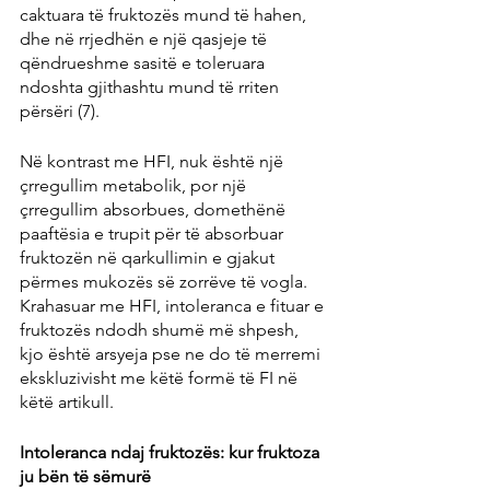
caktuara të fruktozës mund të hahen, 
dhe në rrjedhën e një qasjeje të 
qëndrueshme sasitë e toleruara 
ndoshta gjithashtu mund të rriten 
përsëri (7).
Në kontrast me HFI, nuk është një 
çrregullim metabolik, por një 
çrregullim absorbues, domethënë 
paaftësia e trupit për të absorbuar 
fruktozën në qarkullimin e gjakut 
përmes mukozës së zorrëve të vogla. 
Krahasuar me HFI, intoleranca e fituar e 
fruktozës ndodh shumë më shpesh, 
kjo është arsyeja pse ne do të merremi 
ekskluzivisht me këtë formë të FI në 
këtë artikull.
Intoleranca ndaj fruktozës: kur fruktoza 
ju bën të sëmurë