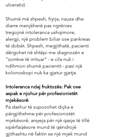
ulcerativ).
Shumë më shpesh, fryrja, nauze dhe 
diarre menjëherë pas ngrënies 
tregojnë intoleranca ushqimore, 
alergji, një problem biliar ose pankreas 
të dobët. Shpesh, megjithatë, pacienti 
dërgohet në shtëpi me diagnozën e 
"zorrëve të irrituar" - e cila nuk i 
ndihmon shumë pacientit - pasi një 
kolonoskopi nuk ka gjetur gjetje.
Intoleranca ndaj fruktozës: Pak ose 
aspak e njohur për profesionistët 
mjekësorë
Pa dashur të supozohet diçka e 
përgjithshme për profesionistët 
mjekësorë, arsyeja për një qasje të tillë 
sipërfaqësore mund të qëndrojë 
gjithashtu në faktin se një mjek mund 