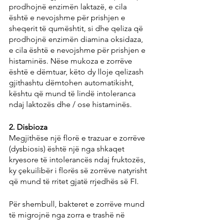
prodhojnë enzimën laktazë, e cila 
është e nevojshme për prishjen e 
sheqerit të qumështit, si dhe qeliza që 
prodhojnë enzimën diamina oksidaza, 
e cila është e nevojshme për prishjen e 
histaminës. Nëse mukoza e zorrëve 
është e dëmtuar, këto dy lloje qelizash 
gjithashtu dëmtohen automatikisht, 
kështu që mund të lindë intoleranca 
ndaj laktozës dhe / ose histaminës.
2. Disbioza
Megjithëse një florë e trazuar e zorrëve 
(dysbiosis) është një nga shkaqet 
kryesore të intolerancës ndaj fruktozës, 
ky çekuilibër i florës së zorrëve natyrisht 
që mund të rritet gjatë rrjedhës së FI.
Për shembull, bakteret e zorrëve mund 
të migrojnë nga zorra e trashë në 