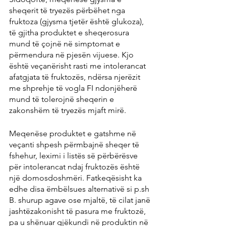
sheqerit të tryezës përbëhet nga 
fruktoza (gjysma tjetër është glukoza), 
të gjitha produktet e sheqerosura 
mund të çojnë në simptomat e 
përmendura në pjesën vijuese. Kjo 
është veçanërisht rasti me intolerancat 
afatgjata të fruktozës, ndërsa njerëzit 
me shprehje të vogla FI ndonjëherë 
mund të tolerojnë sheqerin e 
zakonshëm të tryezës mjaft mirë.
Meqenëse produktet e gatshme në 
veçanti shpesh përmbajnë sheqer të 
fshehur, leximi i listës së përbërësve 
për intolerancat ndaj fruktozës është 
një domosdoshmëri. Fatkeqësisht ka 
edhe disa ëmbëlsues alternativë si p.sh 
B. shurup agave ose mjaltë, të cilat janë 
jashtëzakonisht të pasura me fruktozë, 
pa u shënuar gjëkundi në produktin në 