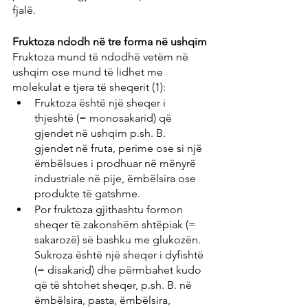
fjalë.
Fruktoza ndodh në tre forma në ushqim
Fruktoza mund të ndodhë vetëm në 
ushqim ose mund të lidhet me 
molekulat e tjera të sheqerit (1):
Fruktoza është një sheqer i 
thjeshtë (= monosakarid) që 
gjendet në ushqim p.sh. B. 
gjendet në fruta, perime ose si një 
ëmbëlsues i prodhuar në mënyrë 
industriale në pije, ëmbëlsira ose 
produkte të gatshme.
Por fruktoza gjithashtu formon 
sheqer të zakonshëm shtëpiak (= 
sakarozë) së bashku me glukozën. 
Sukroza është një sheqer i dyfishtë 
(= disakarid) dhe përmbahet kudo 
që të shtohet sheqer, p.sh. B. në 
ëmbëlsira, pasta, ëmbëlsira, 