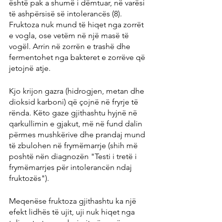
është pak a shumë i dëmtuar, në varësi 
të ashpërsisë së intolerancës (8). 
Fruktoza nuk mund të hiqet nga zorrët 
e vogla, ose vetëm në një masë të 
vogël. Arrin në zorrën e trashë dhe 
fermentohet nga bakteret e zorrëve që 
jetojnë atje.
Kjo krijon gazra (hidrogjen, metan dhe 
dioksid karboni) që çojnë në fryrje të 
rënda. Këto gaze gjithashtu hyjnë në 
qarkullimin e gjakut, më në fund dalin 
përmes mushkërive dhe prandaj mund 
të zbulohen në frymëmarrje (shih më 
poshtë nën diagnozën "Testi i tretë i 
frymëmarrjes për intolerancën ndaj 
fruktozës").
Meqenëse fruktoza gjithashtu ka një 
efekt lidhës të ujit, uji nuk hiqet nga 