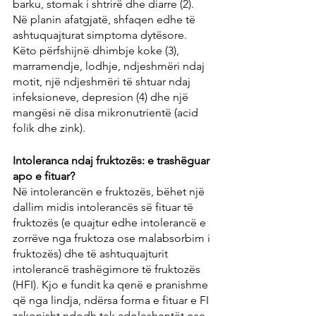
barku, stomak i shtrirë dhe diarre (2). 
Në planin afatgjatë, shfaqen edhe të 
ashtuquajturat simptoma dytësore. 
Këto përfshijnë dhimbje koke (3), 
marramendje, lodhje, ndjeshmëri ndaj 
motit, një ndjeshmëri të shtuar ndaj 
infeksioneve, depresion (4) dhe një 
mangësi në disa mikronutrientë (acid 
folik dhe zink).
Intoleranca ndaj fruktozës: e trashëguar 
apo e fituar?
Në intolerancën e fruktozës, bëhet një 
dallim midis intolerancës së fituar të 
fruktozës (e quajtur edhe intolerancë e 
zorrëve nga fruktoza ose malabsorbim i 
fruktozës) dhe të ashtuquajturit 
intolerancë trashëgimore të fruktozës 
(HFI). Kjo e fundit ka qenë e pranishme 
që nga lindja, ndërsa forma e fituar e FI 
zakonisht ndodh tek adoleshentët ose 