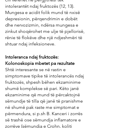
intolerantët ndaj fruktozës (12, 13). 
Mungesa e acidit folik mund të nxisë 
depresionin, përqendrimin e dobët 
dhe nervozizmin, ndërsa mungesa e 
zinkut shoqërohet me ulje të pjellorisë, 
rënie të flokëve dhe një ndjeshmëri të 
shtuar ndaj infeksioneve.
Intoleranca ndaj fruktozës: 
Kolonoskopia mbetet pa rezultate
Shtë interesante se në rastin e 
simptomave tipike të intolerancës ndaj 
fruktozës, shpesh bëhen ekzaminime 
shumë komplekse së pari. Këto janë 
ekzaminime që mund të përcaktojnë 
sëmundje të tilla që janë të pranishme 
në shumë pak raste me simptomat e 
përmendura, si p.sh B. Kanceri i zorrës 
së trashë ose sëmundja inflamatore e 
zorrëve (sëmundja e Crohn, koliti 