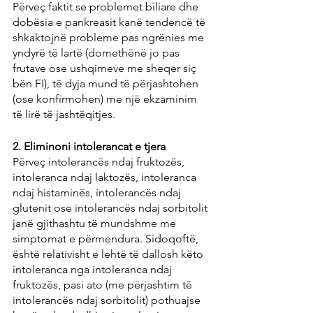
Përveç faktit se problemet biliare dhe 
dobësia e pankreasit kanë tendencë të 
shkaktojnë probleme pas ngrënies me 
yndyrë të lartë (domethënë jo pas 
frutave ose ushqimeve me sheqer siç 
bën FI), të dyja mund të përjashtohen 
(ose konfirmohen) me një ekzaminim 
të lirë të jashtëqitjes.
2. Eliminoni intolerancat e tjera
Përveç intolerancës ndaj fruktozës, 
intoleranca ndaj laktozës, intoleranca 
ndaj histaminës, intolerancës ndaj 
glutenit ose intolerancës ndaj sorbitolit 
janë gjithashtu të mundshme me 
simptomat e përmendura. Sidoqoftë, 
është relativisht e lehtë të dallosh këto 
intoleranca nga intoleranca ndaj 
fruktozës, pasi ato (me përjashtim të 
intolerancës ndaj sorbitolit) pothuajse 