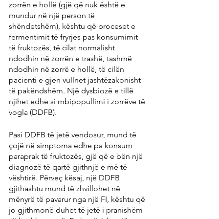
zorrën e hollë (gjë që nuk është e 
mundur në një person të 
shëndetshëm), kështu që proceset e 
fermentimit të fryrjes pas konsumimit 
të fruktozës, të cilat normalisht 
ndodhin në zorrën e trashë, tashmë 
ndodhin në zorrë e hollë, të cilën 
pacienti e gjen vullnet jashtëzakonisht 
të pakëndshëm. Një dysbiozë e tillë 
njihet edhe si mbipopullimi i zorrëve të 
vogla (DDFB).
Pasi DDFB të jetë vendosur, mund të 
çojë në simptoma edhe pa konsum 
paraprak të fruktozës, gjë që e bën një 
diagnozë të qartë gjithnjë e më të 
vështirë. Përveç kësaj, një DDFB 
gjithashtu mund të zhvillohet në 
mënyrë të pavarur nga një FI, kështu që 
jo gjithmonë duhet të jetë i pranishëm 