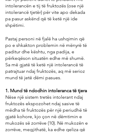
intolerancën e tij të fruktozës (ose një 
intolerancë tjetër) për vite apo dekada 
pa pasur askënd që të ketë një ide 
shpëtimi.
Pastaj personi në fjalë ha ushqimin që 
po e shkakton problemin në mënyrë të 
paditur dhe kështu, nga padija, e 
përkeqëson situatën edhe më shumë. 
Sa më gjatë të ketë një intolerancë të 
patrajtuar ndaj fruktozës, aq më serioz 
mund të jetë dëmi pasues.
1. Mund të ndodhin intoleranca të tjera
Nëse një sistem tretës intolerant ndaj 
fruktozës ekspozohet ndaj sasive të 
mëdha të fruktozës për një periudhë të 
gjatë kohore, kjo çon në dëmtimin e 
mukozës së zorrëve (10). Në mukozën e 
zorrëve, megjithatë, ka edhe qeliza që 