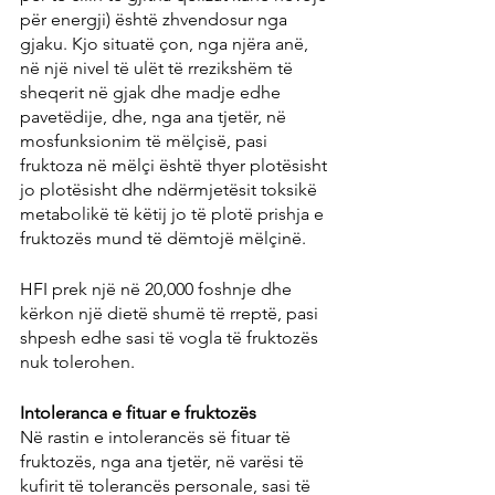
për energji) është zhvendosur nga 
gjaku. Kjo situatë çon, nga njëra anë, 
në një nivel të ulët të rrezikshëm të 
sheqerit në gjak dhe madje edhe 
pavetëdije, dhe, nga ana tjetër, në 
mosfunksionim të mëlçisë, pasi 
fruktoza në mëlçi është thyer plotësisht 
jo plotësisht dhe ndërmjetësit toksikë 
metabolikë të këtij jo të plotë prishja e 
fruktozës mund të dëmtojë mëlçinë.
HFI prek një në 20,000 foshnje dhe 
kërkon një dietë shumë të rreptë, pasi 
shpesh edhe sasi të vogla të fruktozës 
nuk tolerohen.
Intoleranca e fituar e fruktozës
Në rastin e intolerancës së fituar të 
fruktozës, nga ana tjetër, në varësi të 
kufirit të tolerancës personale, sasi të 