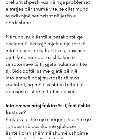
prekurit shpesh vuajnë nga problemet 
e tretjes për shumë vite, të cilat mund 
të ndikojnë seriozisht në jetën e 
përditshme.
Në fund, nuk është e pazakontë që 
pacienti t'i kërkojë mjekut një test të 
intolerancës ndaj fruktozës, pasi ai e 
gjeti këtë mundësi si shkakun e 
simptomave të tij gjatë hulumtimit të 
tij. Sidoqoftë, sa më gjatë që një 
intolerancë ndaj fruktozës të mos 
zbulohet, aq më e vështirë bëhet të 
qetësosh sistemin tretës përsëri.
Intoleranca ndaj fruktozës: Çfarë është 
fruktoza?
Fruktoza është një sheqer i thjeshtë që 
- shpesh së bashku me glukozën - 
është i pranishëm në shumë ushqime 