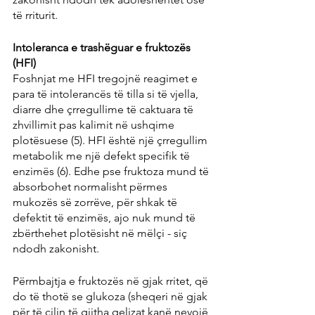
të rriturit.
Intoleranca e trashëguar e fruktozës 
(HFI)
Foshnjat me HFI tregojnë reagimet e 
para të intolerancës të tilla si të vjella, 
diarre dhe çrregullime të caktuara të 
zhvillimit pas kalimit në ushqime 
plotësuese (5). HFI është një çrregullim 
metabolik me një defekt specifik të 
enzimës (6). Edhe pse fruktoza mund të 
absorbohet normalisht përmes 
mukozës së zorrëve, për shkak të 
defektit të enzimës, ajo nuk mund të 
zbërthehet plotësisht në mëlçi - siç 
ndodh zakonisht.
Përmbajtja e fruktozës në gjak rritet, që 
do të thotë se glukoza (sheqeri në gjak 
për të cilin të gjitha qelizat kanë nevojë 