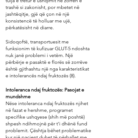
tulja e tretur e ushqimit në zorrën e 
trashë si zakonisht, por mbetet në 
jashtëqitje, gjë që çon në një 
konsistencë të holluar me ujë, 
përkatësisht në diarre.
Sidoqoftë, transportuesit me 
funksionim të kufizuar GLUT-5 ndoshta 
nuk janë problemi i vetëm. Një 
përbërje e pasaktë e florës së zorrëve 
është gjithashtu një nga karakteristikat 
e intolerancës ndaj fruktozës (8).
Intoleranca ndaj fruktozës: Pasojat e 
mundshme
Nëse intoleranca ndaj fruktozës njihet 
në fazat e hershme, programet 
specifike ushqyese (shih më poshtë) 
shpesh ndihmojnë për t'i dhënë fund 
problemit. Çështja bëhet problematike 
kur një pacient duhet të përballet me 