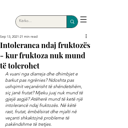
Sep 13, 2021
21 min read
Intoleranca ndaj fruktozës
- kur fruktoza nuk mund
të tolerohet
A vuani nga diarreja dhe dhimbjet e 
barkut pas ngrënies? Ndoshta pas 
ushqimit veçanërisht të shëndetshëm, 
siç janë frutat? Mjeku juaj nuk mund të 
gjejë asgjë? Atëherë mund të ketë një 
intolerancë ndaj fruktozës. Në këtë 
rast, frutat, ëmbëlsirat dhe mjalti në 
veçanti shkaktojnë probleme të 
pakëndshme të tretjes.