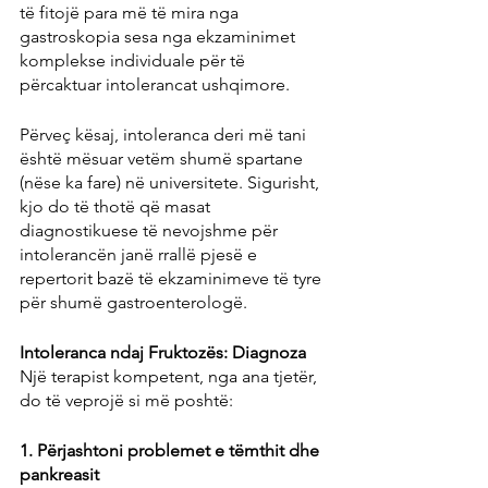
të fitojë para më të mira nga 
gastroskopia sesa nga ekzaminimet 
komplekse individuale për të 
përcaktuar intolerancat ushqimore.
Përveç kësaj, intoleranca deri më tani 
është mësuar vetëm shumë spartane 
(nëse ka fare) në universitete. Sigurisht, 
kjo do të thotë që masat 
diagnostikuese të nevojshme për 
intolerancën janë rrallë pjesë e 
repertorit bazë të ekzaminimeve të tyre 
për shumë gastroenterologë.
Intoleranca ndaj Fruktozës: Diagnoza
Një terapist kompetent, nga ana tjetër, 
do të veprojë si më poshtë:
1. Përjashtoni problemet e tëmthit dhe 
pankreasit