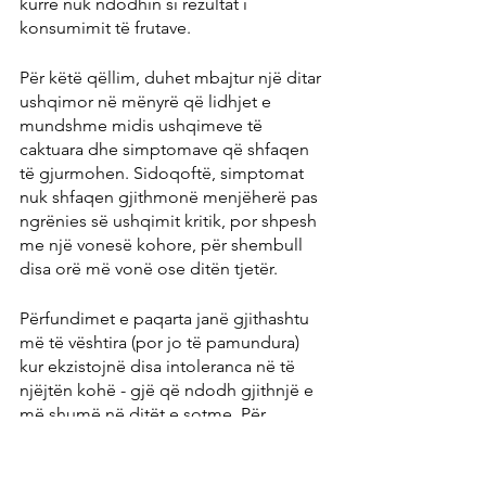
kurrë nuk ndodhin si rezultat i 
konsumimit të frutave.
Për këtë qëllim, duhet mbajtur një ditar 
ushqimor në mënyrë që lidhjet e 
mundshme midis ushqimeve të 
caktuara dhe simptomave që shfaqen 
të gjurmohen. Sidoqoftë, simptomat 
nuk shfaqen gjithmonë menjëherë pas 
ngrënies së ushqimit kritik, por shpesh 
me një vonesë kohore, për shembull 
disa orë më vonë ose ditën tjetër.
Përfundimet e paqarta janë gjithashtu 
më të vështira (por jo të pamundura) 
kur ekzistojnë disa intoleranca në të 
njëjtën kohë - gjë që ndodh gjithnjë e 
më shumë në ditët e sotme. Për 
shembull, shumë njerëz që janë 
intolerantë ndaj glutenit - veçanërisht 
ata që kanë qenë intolerantë ndaj 