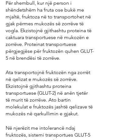
Për shembull, kur një person i 
shëndetshëm ha fruta ose bukë me 
mjaltë, fruktoza në to transportohet në 
gjak përmes mukozës së zorrëve të 
vogla. Ekzistojnë gjithashtu proteina të 
caktuara transportuese në mukozën e 
zorrëve. Proteinat transportuese 
përgjegjëse për fruktozën quhen GLUT-
5 në brendësi të zorrëve.
Ata transportojnë fruktozën nga zorrët 
në qelizat e mukozës së zorrëve. 
Ekzistojnë gjithashtu proteina 
transportuese (GLUT-2) në anën tjetër 
të murit të zorrëve. Ato bartin 
molekulat e fruktozës jashtë qelizave të 
mukozës në qarkullimin e gjakut.
Në njerëzit me intolerancë ndaj 
fruktozës, sistemi transportues GLUT-5 