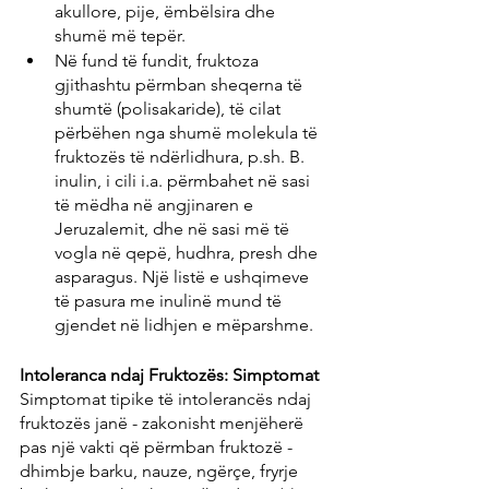
akullore, pije, ëmbëlsira dhe 
shumë më tepër.
Në fund të fundit, fruktoza 
gjithashtu përmban sheqerna të 
shumtë (polisakaride), të cilat 
përbëhen nga shumë molekula të 
fruktozës të ndërlidhura, p.sh. B. 
inulin, i cili i.a. përmbahet në sasi 
të mëdha në angjinaren e 
Jeruzalemit, dhe në sasi më të 
vogla në qepë, hudhra, presh dhe 
asparagus. Një listë e ushqimeve 
të pasura me inulinë mund të 
gjendet në lidhjen e mëparshme.
Intoleranca ndaj Fruktozës: Simptomat
Simptomat tipike të intolerancës ndaj 
fruktozës janë - zakonisht menjëherë 
pas një vakti që përmban fruktozë - 
dhimbje barku, nauze, ngërçe, fryrje 