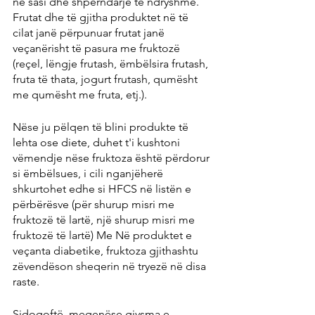
në sasi dhe shpërndarje të ndryshme. 
Frutat dhe të gjitha produktet në të 
cilat janë përpunuar frutat janë 
veçanërisht të pasura me fruktozë 
(reçel, lëngje frutash, ëmbëlsira frutash, 
fruta të thata, jogurt frutash, qumësht 
me qumësht me fruta, etj.).
Nëse ju pëlqen të blini produkte të 
lehta ose diete, duhet t'i kushtoni 
vëmendje nëse fruktoza është përdorur 
si ëmbëlsues, i cili nganjëherë 
shkurtohet edhe si HFCS në listën e 
përbërësve (për shurup misri me 
fruktozë të lartë, një shurup misri me 
fruktozë të lartë) Me Në produktet e 
veçanta diabetike, fruktoza gjithashtu 
zëvendëson sheqerin në tryezë në disa 
raste.
Sidoqoftë, meqenëse gjysma e 