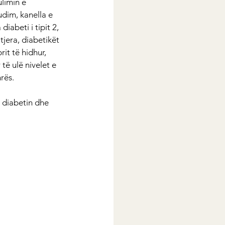
limin e 
udim, kanella e 
iabeti i tipit 2, 
tjera, diabetikët 
rit të hidhur, 
të ulë nivelet e 
rës.
 diabetin dhe 