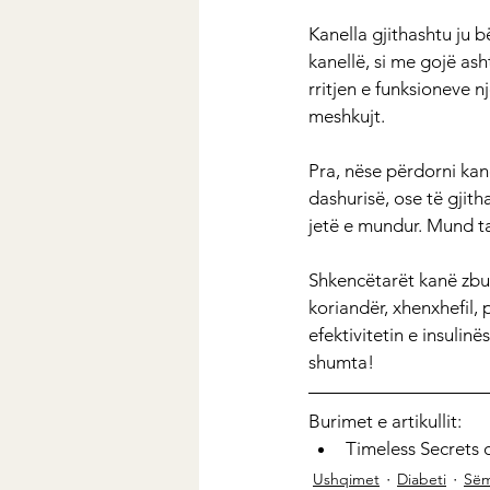
Kanella gjithashtu ju b
kanellë, si me gojë ash
rritjen e funksioneve nj
meshkujt.
Pra, nëse përdorni kane
dashurisë, ose të gjith
jetë e mundur. Mund ta 
Shkencëtarët kanë zbul
koriandër, xhenxhefil, 
efektivitetin e insulin
shumta!
Burimet e artikullit:
Timeless Secrets 
Ushqimet
Diabeti
Sëm