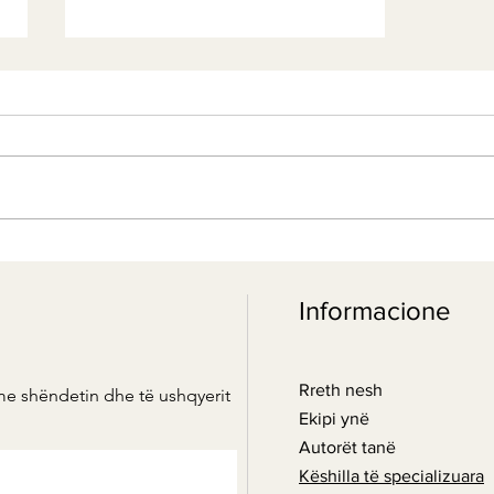
Drithërat integrale (të plota):
Një nga ushqimet më të
Informacione
rëndësishme për
parandalimin e diabetit
Rreth nesh
me shëndetin dhe të ushqyerit
Ekipi ynë
Autorët tanë
Këshilla të specializuara