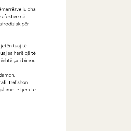
sëmarrësve iu dha 
 efektive në 
afrodiziak për 
jetën tuaj të 
tuaj sa herë që të 
 është çaji bimor.
rdamon, 
afil trefishon 
llimet e tjera të 