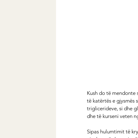
Kush do të mendonte se
të katërtës e gjysmës s
triglicerideve, si dhe 
dhe të kurseni veten 
Sipas hulumtimit të kr