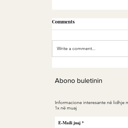
Comments
Write a comment...
Smoothies për diabetin
Abono buletinin
Informacione interesante në lidhje 
1x në muaj