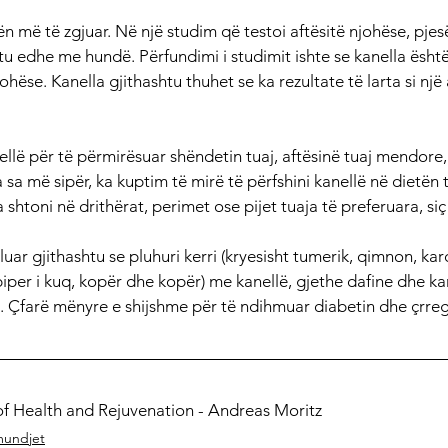
ën më të zgjuar. Në një studim që testoi aftësitë njohëse, pje
tu edhe me hundë. Përfundimi i studimit ishte se kanella është
ohëse. Kanella gjithashtu thuhet se ka rezultate të larta si një 
llë për të përmirësuar shëndetin tuaj, aftësinë tuaj mendore, 
a sa më sipër, ka kuptim të mirë të përfshini kanellë në dietën 
shtoni në drithërat, perimet ose pijet tuaja të preferuara, siç
uar gjithashtu se pluhuri kerri (kryesisht tumerik, qimnon, ka
piper i kuq, kopër dhe kopër) me kanellë, gjethe dafine dhe kar
ës. Çfarë mënyre e shijshme për të ndihmuar diabetin dhe çrregu
of Health and Rejuvenation - Andreas Moritz
undjet