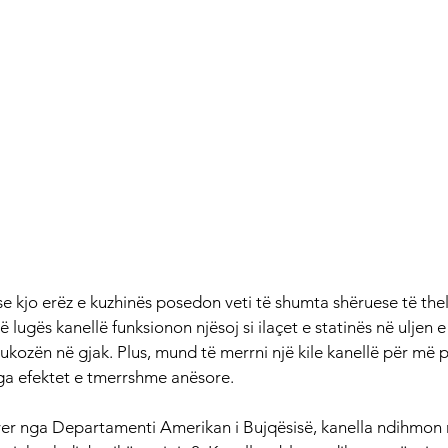
 kjo erëz e kuzhinës posedon veti të shumta shëruese të thell
ë lugës kanellë funksionon njësoj si ilaçet e statinës në uljen e
glukozën në gjak. Plus, mund të merrni një kile kanellë për më p
nga efektet e tmerrshme anësore.
yer nga Departamenti Amerikan i Bujqësisë, kanella ndihmon n