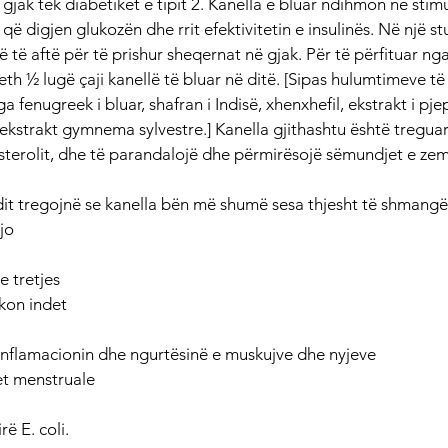
 gjak tek diabetikët e tipit 2. Kanella e bluar ndihmon në stimu
ë digjen glukozën dhe rrit efektivitetin e insulinës. Në një st
 të aftë për të prishur sheqernat në gjak. Për të përfituar nga d
reth ½ lugë çaji kanellë të bluar në ditë. [Sipas hulumtimeve të 
a fenugreek i bluar, shafran i Indisë, xhenxhefil, ekstrakt i pjep
ekstrakt gymnema sylvestre.] Kanella gjithashtu është treguar 
esterolit, dhe të parandalojë dhe përmirësojë sëmundjet e zem
it tregojnë se kanella bën më shumë sesa thjesht të shmangë
jo
e tretjes
kon indet
inflamacionin dhe ngurtësinë e muskujve dhe nyjeve
et menstruale
rë E. coli.