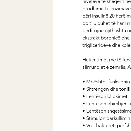
niveleve të sheqerit në
prodhimit të enzimave q
bëri insulinë 20 herë më
do t'ju duhet të hani r
përfitojnë gjithashtu ng
ekstrakt boronicë dhe 
triglicerideve dhe kol
Hulumtimet më të fund
sëmundjet e zemrës. A
• Mbështet funksionin 
• Shtrëngon dhe tonifi
• Lehtëson bllokimet
• Lehtëson dhimbjen, 
• Lehtëson shqetësim
• Stimulon qarkullimin
• Vret bakteret, përfshi