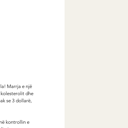
a! Marrja e një 
 kolesterolit dhe 
ak se 3 dollarë, 
ë kontrollin e 