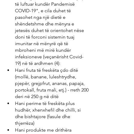
të luftuar kundër Pandemisë 
COVID-19", e cila duhet të 
pasohet nga një dietë e 
shëndetshme dhe mënyra e 
jetesës duhet të orientohet nëse 
doni të forconi sistemin tuaj 
imunitar në mënyrë që të 
mbroheni më mirë kundër 
infeksioneve (veçanërisht Covid-
19) në të ardhmen (4):
Hani fruta të freskëta çdo ditë 
(mollë, banane, luleshtrydhe, 
pjepër, grejpfrut, ananas, papaja, 
portokall, fruta mali, etj.) - rreth 200 
deri në 250 g në ditë
Hani perime të freskëta plus 
hudhër, xhenxhefil dhe chilli, si 
dhe bishtajore (fasule dhe 
thjerrëza)
Hani produkte me drithëra 