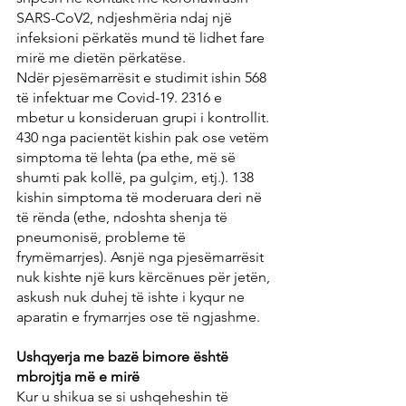
SARS-CoV2, ndjeshmëria ndaj një 
infeksioni përkatës mund të lidhet fare 
mirë me dietën përkatëse.
Ndër pjesëmarrësit e studimit ishin 568 
të infektuar me Covid-19. 2316 e 
mbetur u konsideruan grupi i kontrollit. 
430 nga pacientët kishin pak ose vetëm 
simptoma të lehta (pa ethe, më së 
shumti pak kollë, pa gulçim, etj.). 138 
kishin simptoma të moderuara deri në 
të rënda (ethe, ndoshta shenja të 
pneumonisë, probleme të 
frymëmarrjes). Asnjë nga pjesëmarrësit 
nuk kishte një kurs kërcënues për jetën, 
askush nuk duhej të ishte i kyqur ne 
aparatin e frymarrjes ose të ngjashme.
Ushqyerja me bazë bimore është 
mbrojtja më e mirë
Kur u shikua se si ushqeheshin të 