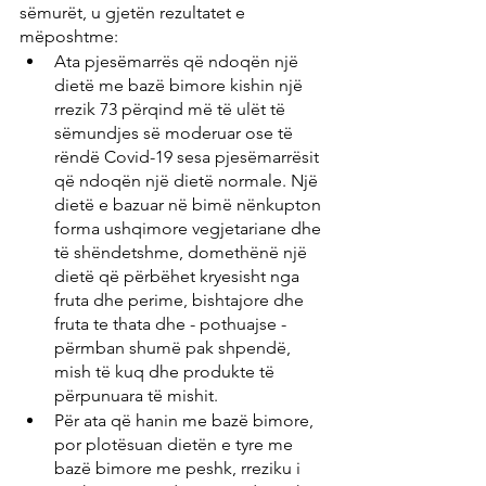
sëmurët, u gjetën rezultatet e 
mëposhtme:
Ata pjesëmarrës që ndoqën një 
dietë me bazë bimore kishin një 
rrezik 73 përqind më të ulët të 
sëmundjes së moderuar ose të 
rëndë Covid-19 sesa pjesëmarrësit 
që ndoqën një dietë normale. Një 
dietë e bazuar në bimë nënkupton 
forma ushqimore vegjetariane dhe 
të shëndetshme, domethënë një 
dietë që përbëhet kryesisht nga 
fruta dhe perime, bishtajore dhe 
fruta te thata dhe - pothuajse - 
përmban shumë pak shpendë, 
mish të kuq dhe produkte të 
përpunuara të mishit.
Për ata që hanin me bazë bimore, 
por plotësuan dietën e tyre me 
bazë bimore me peshk, rreziku i 