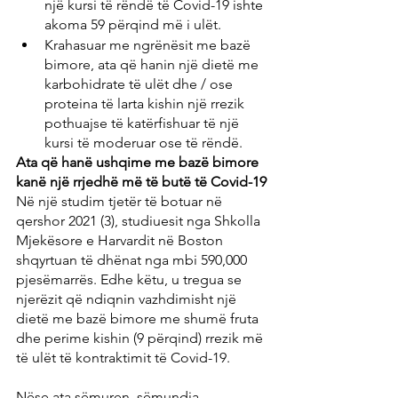
një kursi të rëndë të Covid-19 ishte 
akoma 59 përqind më i ulët.
Krahasuar me ngrënësit me bazë 
bimore, ata që hanin një dietë me 
karbohidrate të ulët dhe / ose 
proteina të larta kishin një rrezik 
pothuajse të katërfishuar të një 
kursi të moderuar ose të rëndë.
Ata që hanë ushqime me bazë bimore 
kanë një rrjedhë më të butë të Covid-19
Në një studim tjetër të botuar në 
qershor 2021 (3), studiuesit nga Shkolla 
Mjekësore e Harvardit në Boston 
shqyrtuan të dhënat nga mbi 590,000 
pjesëmarrës. Edhe këtu, u tregua se 
njerëzit që ndiqnin vazhdimisht një 
dietë me bazë bimore me shumë fruta 
dhe perime kishin (9 përqind) rrezik më 
të ulët të kontraktimit të Covid-19.
Nëse ata sëmuren, sëmundja 