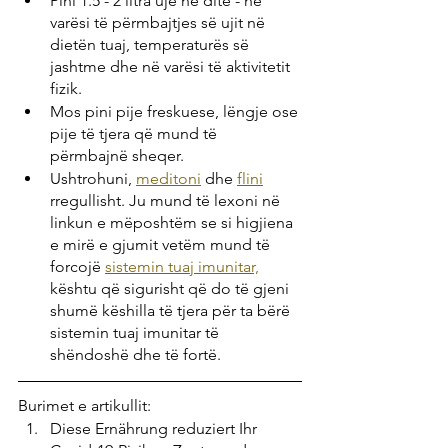
Pini 1.5 - 2 litra ujë në ditë - në 
varësi të përmbajtjes së ujit në 
dietën tuaj, temperaturës së 
jashtme dhe në varësi të aktivitetit 
fizik.
Mos pini pije freskuese, lëngje ose 
pije të tjera që mund të 
përmbajnë sheqer.
Ushtrohuni, 
meditoni
 dhe 
flini
rregullisht. Ju mund të lexoni në 
linkun e mëposhtëm se si higjiena 
e mirë e gjumit vetëm mund të 
forcojë 
sistemin tuaj imunitar,
kështu që sigurisht që do të gjeni 
shumë këshilla të tjera për ta bërë 
sistemin tuaj imunitar të 
shëndoshë dhe të fortë.
Burimet e artikullit:
Diese Ernährung reduziert Ihr 