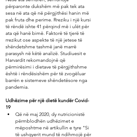
përparonte dukshëm më pak tek ata 
sesa në ata që në përgjithësi hanin më 
pak fruta dhe perime. Rreziku i një kursi 
të rëndë ishte 41 përqind më i ulët për 
ata që hanë bimë. Faktorë të tjerë të 
rrezikut ose aspekte të një jetese të 
shëndetshme tashmë janë marrë 
parasysh në këtë analizë. Studiuesit e 
Harvardit rekomandojnë që 
përmirësimi i dietave të përgjithshme 
është i rëndësishëm për të zvogëluar 
barrën e sistemeve shëndetësore nga 
pandemia.
Udhëzime për një dietë kundër Covid-
19
Që në maj 2020, dy nutricionistë 
përmblodhën udhëzimet e 
mëposhtme në artikullin e tyre "Si 
të ushqyerit mund të ndihmojë për 