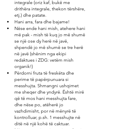
integrale (oriz kaf, bukë me 
drithëra integrale, thekon tërshëre, 
etj.) dhe patate.
Hani arra, fara dhe bajame!
Nëse ende hani mish, atehere hani 
më pak - mish të kuq jo më shumë 
se një ose dy herë në javë, 
shpendë jo më shumë se tre herë 
në javë (shënim nga ekipi 
redaktues i ZDG: vetëm mish 
organik!)
Përdorni fruta të freskëta dhe 
perime të papërpunuara si 
messhujta. Shmangni ushqimet 
me sheqer dhe yndyrë. Është mirë 
që të mos hani messhujta fare, 
dhe nëse po, atëherë jo 
vazhdimisht, por në mënyrë të 
kontrolluar, p.sh. 1 messhujte në 
ditë në një kohë të caktuar.