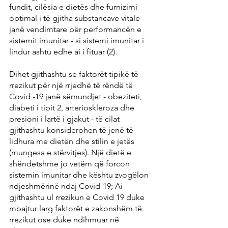
fundit, cilësia e dietës dhe furnizimi 
optimal i të gjitha substancave vitale 
janë vendimtare për performancën e 
sistemit imunitar - si sistemi imunitar i 
lindur ashtu edhe ai i fituar (2).
Dihet gjithashtu se faktorët tipikë të 
rrezikut për një rrjedhë të rëndë të 
Covid -19 janë sëmundjet - obeziteti, 
diabeti i tipit 2, arterioskleroza dhe 
presioni i lartë i gjakut - të cilat 
gjithashtu konsiderohen të jenë të 
lidhura me dietën dhe stilin e jetës 
(mungesa e stërvitjes). Një dietë e 
shëndetshme jo vetëm që forcon 
sistemin imunitar dhe kështu zvogëlon 
ndjeshmërinë ndaj Covid-19; Ai 
gjithashtu ul rrezikun e Covid 19 duke 
mbajtur larg faktorët e zakonshëm të 
rrezikut ose duke ndihmuar në 