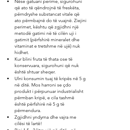
Nëse gatuani perime, sigurohuni 
që ato të qëndrojnë të freskëta, 
përndryshe substancat vitale që 
ato përmbajnë do të vuajnë. Ziejini 
perimet, kështu që zgjidhni një 
metodë gatimi në të cilën uji i 
gatimit (përfshirë mineralet dhe 
vitaminat e tretshme në ujë) nuk 
hidhet. 
Kur blini fruta të thata ose të 
konservuara, sigurohuni që nuk 
është shtuar sheqer.
Ulni konsumin tuaj të kripës në 5 g 
në ditë. Mos harroni se çdo 
produkt i përpunuar industrialisht 
përmban kripë, e cila tashmë 
është përfshirë në 5 g të 
përmendura.
Zgjidhni yndyrna dhe vajra me 
cilësi të lartë!