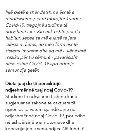
Një dietë e shëndetshme është e 
rëndësishme për të mbrojtur kundër 
Covid-19, tregojnë studime të 
ndryshme tani. Kjo nuk është për t'u 
habitur, sepse sa më e lartë të jetë 
cilësia e dietës, aq më i fortë është 
sistemi imunitar dhe aq më i ulët është 
rreziku për t'u sëmurë - pavarësisht 
nëse është Covid -19 apo ndonjë 
sëmundje tjetër.
Dieta juaj do të përcaktojë 
ndjeshmërinë tuaj ndaj Covid-19
Studime të ndryshme tashmë kanë 
sugjeruar se zakone të caktuara të 
ngrënies jo vetëm që ndikojnë në 
ndjeshmërinë ndaj Covid-19, por edhe 
në ashpërsinë e simptomave dhe 
kohëzgjatjen e sëmundjes. Në fund të 