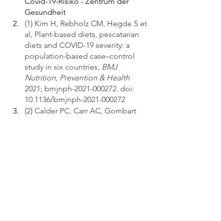
Covid-19-Risiko - Zentrum der 
Gesundheit
(1) Kim H, Rebholz CM, Hegde S et 
al, Plant-based diets, pescatarian 
diets and COVID-19 severity: a 
population-based case–control 
study in six countries, 
BMJ 
Nutrition, Prevention & Health 
2021; bmjnph-2021-000272. doi: 
10.1136/bmjnph-2021-000272
(2) Calder PC, Carr AC, Gombart 
AF, Eggersdorfer M. Optimal 
Nutritional Status for a Well-
Functioning Immune System Is an 
Important Factor to Protect against 
Viral Infections. Nutrients. 2020 Apr 
23;12(4):1181. doi: 
10.3390/nu12041181. PMID: 
32340216; PMCID: PMC7230749.
(3) Merino J, Chan AT et al., Diet 
quality and risk and severity of 