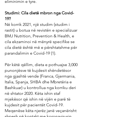
eliminimin e tyre.
Studimi: Cila dietë mbron nga Covid-
19?
Në korrik 2021, një studim (studim i 
rastit) u botua në revistën e specializuar 
BMJ Nutrition, Prevention & Health, e 
cila ekzaminoi në mënyrë specifike se 
cila dietë është më e përshtatshme për 
parandalimin e Covid-19 (1).
Për këtë qëllim, dieta e pothuajse 3,000 
punonjësve të kujdesit shëndetësor 
nga gjashtë vende (Franca, Gjermania, 
Italia, Spanja, SHBA dhe Mbretëria e 
Bashkuar) u kontrollua nga korriku deri 
në shtator 2020. Këta ishin staf 
mjekësor që ishin në vijën e parë të 
kujdesit për pacientët Covid-19. 
Meqenëse këta njerëz janë veçanërisht 
shpesh në kontakt me koronavirusin 